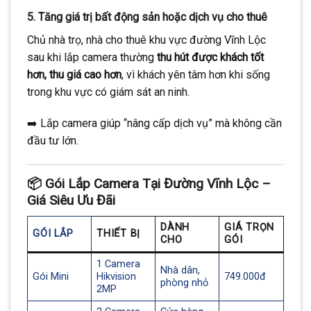
5.
Tăng giá trị bất động sản hoặc dịch vụ cho thuê
Chủ nhà trọ, nhà cho thuê khu vực đường Vĩnh Lộc
sau khi lắp camera thường
thu hút được khách tốt
hơn, thu giá cao hơn
, vì khách yên tâm hơn khi sống
trong khu vực có giám sát an ninh.
➡️ Lắp camera giúp “nâng cấp dịch vụ” mà không cần
đầu tư lớn.
📦 Gói Lắp Camera Tại Đường Vĩnh Lộc –
Giá Siêu Ưu Đãi
DÀNH
GIÁ TRỌN
GÓI LẮP
THIẾT BỊ
CHO
GÓI
1 Camera
Nhà dân,
Gói Mini
Hikvision
749.000đ
phòng nhỏ
2MP