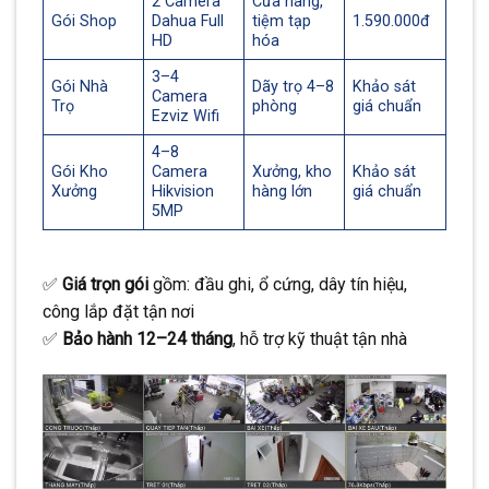
2 Camera
Cửa hàng,
Gói Shop
Dahua Full
tiệm tạp
1.590.000đ
HD
hóa
3–4
Gói Nhà
Dãy trọ 4–8
Khảo sát
Camera
Trọ
phòng
giá chuẩn
Ezviz Wifi
4–8
Gói Kho
Camera
Xưởng, kho
Khảo sát
Xưởng
Hikvision
hàng lớn
giá chuẩn
5MP
✅
Giá trọn gói
gồm: đầu ghi, ổ cứng, dây tín hiệu,
công lắp đặt tận nơi
✅
Bảo hành 12–24 tháng
, hỗ trợ kỹ thuật tận nhà