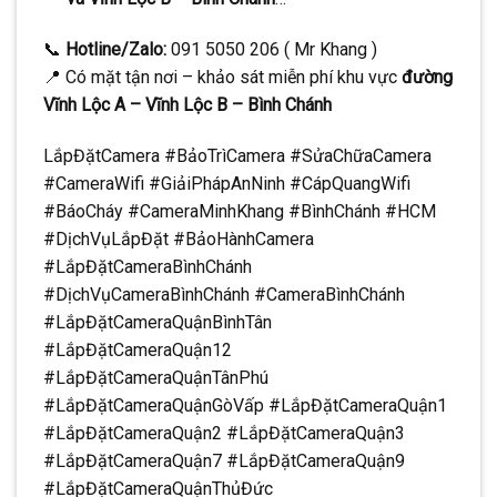
📞
Hotline/Zalo:
091 5050 206 ( Mr Khang )
📍 Có mặt tận nơi – khảo sát miễn phí khu vực
đường
Vĩnh Lộc A – Vĩnh Lộc B – Bình Chánh
LắpĐặtCamera #BảoTrìCamera #SửaChữaCamera
#CameraWifi #GiảiPhápAnNinh #CápQuangWifi
#BáoCháy #CameraMinhKhang #BìnhChánh #HCM
#DịchVụLắpĐặt #BảoHànhCamera
#LắpĐặtCameraBìnhChánh
#DịchVụCameraBìnhChánh #CameraBìnhChánh
#LắpĐặtCameraQuậnBìnhTân
#LắpĐặtCameraQuận12
#LắpĐặtCameraQuậnTânPhú
#LắpĐặtCameraQuậnGòVấp #LắpĐặtCameraQuận1
#LắpĐặtCameraQuận2 #LắpĐặtCameraQuận3
#LắpĐặtCameraQuận7 #LắpĐặtCameraQuận9
#LắpĐặtCameraQuậnThủĐức