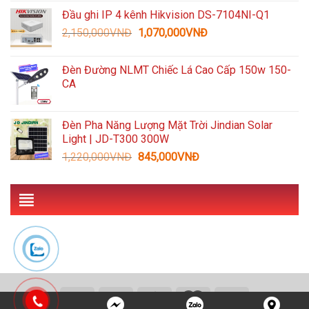
gốc
hiện
Đầu ghi IP 4 kênh Hikvision DS-7104NI-Q1
là:
tại
Giá
Giá
2,150,000
VNĐ
5,959,000VNĐ.
1,070,000
VNĐ
là:
gốc
hiện
3,090,000VNĐ.
là:
tại
Đèn Đường NLMT Chiếc Lá Cao Cấp 150w 150-
2,150,000VNĐ.
là:
CA
1,070,000VNĐ.
Đèn Pha Năng Lượng Mặt Trời Jindian Solar
Light | JD-T300 300W
Giá
Giá
1,220,000
VNĐ
845,000
VNĐ
gốc
hiện
là:
tại
1,220,000VNĐ.
là:
845,000VNĐ.