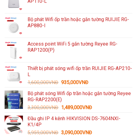
AP110-L
Bộ phát Wifi ốp trần hoặc gắn tường RUIJIE RG-
AP880-I
Access point WiFi 5 gắn tường Reyee RG-
RAP1200(P)
Thiết bị phát sóng wifi ốp trần RUIJIE RG-AP210-
L
Giá
Giá
1,600,000
VNĐ
935,000
VNĐ
gốc
hiện
Bộ phát sóng Wifi ốp trần hoặc gắn tường Reyee
là:
tại
RG-RAP2200(E)
1,600,000VNĐ.
là:
Giá
Giá
3,300,000
VNĐ
1,489,000
VNĐ
935,000VNĐ.
gốc
hiện
Đầu ghi IP 4 kênh HIKVISION DS-7604NXI-
là:
tại
K1/4P
3,300,000VNĐ.
là:
Giá
Giá
5,959,000
VNĐ
3,090,000
VNĐ
1,489,000VNĐ.