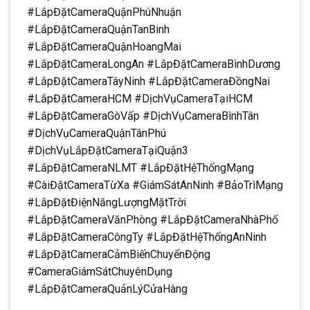
#LắpĐặtCameraQuậnPhúNhuận
#LắpĐặtCameraQuậnTanBinh
#LắpĐặtCameraQuậnHoangMai
#LắpĐặtCameraLongAn #LắpĐặtCameraBìnhDương
#LắpĐặtCameraTâyNinh #LắpĐặtCameraĐồngNai
#LắpĐặtCameraHCM #DịchVụCameraTạiHCM
#LắpĐặtCameraGòVấp #DịchVụCameraBìnhTân
#DịchVụCameraQuậnTânPhú
#DịchVụLắpĐặtCameraTạiQuận3
#LắpĐặtCameraNLMT #LắpĐặtHệThốngMạng
#CàiĐặtCameraTừXa #GiámSátAnNinh #BảoTrìMạng
#LắpĐặtĐiệnNăngLượngMặtTrời
#LắpĐặtCameraVănPhòng #LắpĐặtCameraNhàPhố
#LắpĐặtCameraCôngTy #LắpĐặtHệThốngAnNinh
#LắpĐặtCameraCảmBiếnChuyểnĐộng
#CameraGiámSátChuyênDụng
#LắpĐặtCameraQuảnLýCửaHàng