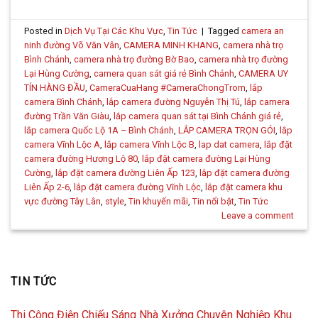
Posted in
Dịch Vụ Tại Các Khu Vực
,
Tin Tức
|
Tagged
camera an
ninh đường Võ Văn Vân
,
CAMERA MINH KHANG
,
camera nhà trọ
Bình Chánh
,
camera nhà trọ đường Bờ Bao
,
camera nhà trọ đường
Lại Hùng Cường
,
camera quan sát giá rẻ Bình Chánh
,
CAMERA UY
TÍN HÀNG ĐẦU
,
CameraCuaHang #CameraChongTrom
,
lắp
camera Bình Chánh
,
lắp camera đường Nguyễn Thị Tú
,
lắp camera
đường Trần Văn Giàu
,
lắp camera quan sát tại Bình Chánh giá rẻ
,
lắp camera Quốc Lộ 1A – Bình Chánh
,
LẮP CAMERA TRỌN GÓI
,
lắp
camera Vĩnh Lộc A
,
lắp camera Vĩnh Lộc B
,
lap dat camera
,
lắp đặt
camera đường Hương Lộ 80
,
lắp đặt camera đường Lại Hùng
Cường
,
lắp đặt camera đường Liên Ấp 123
,
lắp đặt camera đường
Liên Ấp 2-6
,
lắp đặt camera đường Vĩnh Lộc
,
lắp đặt camera khu
vực đường Tây Lân
,
style
,
Tin khuyến mãi
,
Tin nổi bật
,
Tin Tức
Leave a comment
TIN TỨC
Thi Công Điện Chiếu Sáng Nhà Xưởng Chuyên Nghiệp Khu