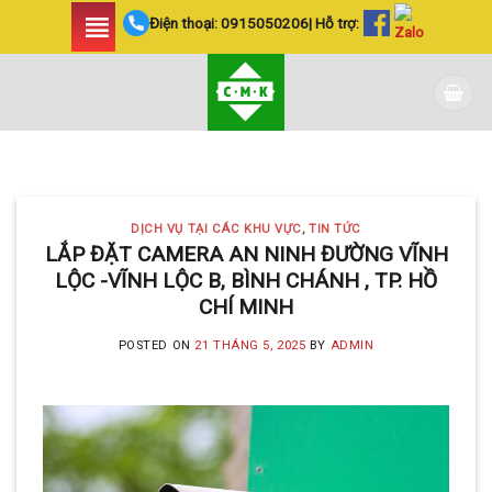
Skip
Điện thoại:
0915050206
| Hỗ trợ:
to
content
DỊCH VỤ TẠI CÁC KHU VỰC TIN
TỨC
LẮP ĐẶT CAMERA
DỊCH VỤ TẠI CÁC KHU VỰC
,
TIN TỨC
HUYỆN BÌNH CHÁNH
LẮP ĐẶT CAMERA AN NINH ĐƯỜNG VĨNH
LỘC -VĨNH LỘC B, BÌNH CHÁNH , TP. HỒ
SIÊU AN NINH VÀ SIÊU
CHÍ MINH
TIẾT KIỆM | CAMERA
POSTED ON
21 THÁNG 5, 2025
BY
ADMIN
MINH KHANG
20 Tháng 5, 2025
Với hơn 5 năm kinh nghiệm, Camera
Minh Khang là đơn vị hàng đầu trong [...]