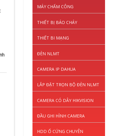
MÁY CHẤM CÔNG
t
THIẾT BỊ BÁO CHÁY
THIẾT BI MẠNG
ĐÈN NLMT
ành
CAMERA IP DAHUA
LẮP ĐẶT TRỌN BỘ ĐÈN NLMT
CAMERA CÓ DÂY HIKVISION
ĐẦU GHI HÌNH CAMERA
HDD Ổ CỨNG CHUYÊN