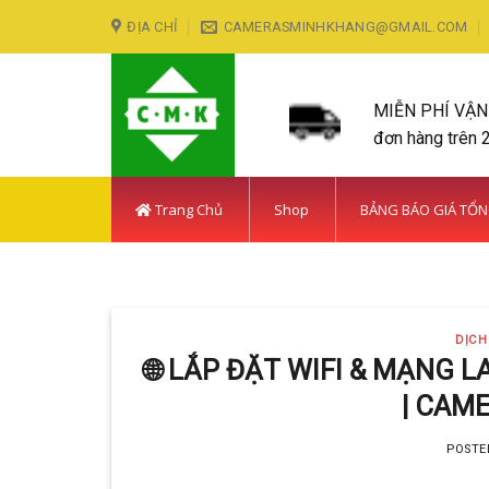
Skip
ĐỊA CHỈ
CAMERASMINHKHANG@GMAIL.COM
to
content
MIỄN PHÍ VẬ
đơn hàng trên 
Trang Chủ
Shop
BẢNG BÁO GIÁ TỔ
LẮP ĐẶT CAMERA HUY
DỊCH
Với hơn 5
🌐 LẮP ĐẶT WIFI & MẠNG 
| CAM
POSTE