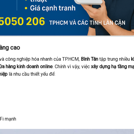
càng cao
 và công nghiệp hóa nhanh của TP.HCM,
Bình Tân
tập trung nhiều
k
cửa hàng kinh doanh online
. Chính vì vậy, việc
xây dựng hạ tầng m
hiệp
là nhu cầu thiết yếu để:
iFi mạnh