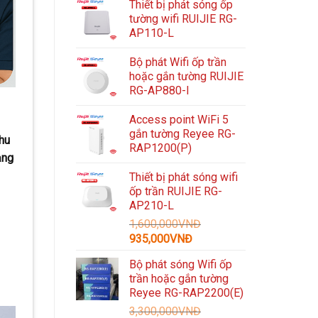
Thiết bị phát sóng ốp
tường wifi RUIJIE RG-
AP110-L
Bộ phát Wifi ốp trần
hoặc gắn tường RUIJIE
RG-AP880-I
Access point WiFi 5
gắn tường Reyee RG-
hu
RAP1200(P)
ạng
Thiết bị phát sóng wifi
ốp trần RUIJIE RG-
AP210-L
1,600,000
VNĐ
Giá
Giá
935,000
VNĐ
gốc
hiện
Bộ phát sóng Wifi ốp
là:
tại
trần hoặc gắn tường
1,600,000VNĐ.
là:
Reyee RG-RAP2200(E)
935,000VNĐ.
3,300,000
VNĐ