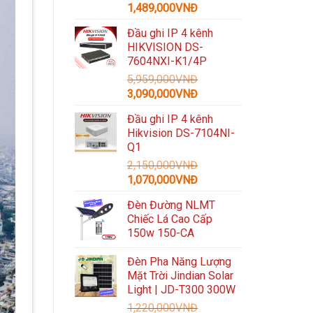
Giá
Giá
1,489,000
VNĐ
gốc
hiện
Đầu ghi IP 4 kênh
là:
tại
HIKVISION DS-
3,300,000VNĐ.
là:
7604NXI-K1/4P
1,489,000VNĐ.
5,959,000
VNĐ
Giá
Giá
3,090,000
VNĐ
gốc
hiện
Đầu ghi IP 4 kênh
là:
tại
Hikvision DS-7104NI-
5,959,000VNĐ.
là:
Q1
3,090,000VNĐ.
2,150,000
VNĐ
Giá
Giá
1,070,000
VNĐ
gốc
hiện
Đèn Đường NLMT
là:
tại
Chiếc Lá Cao Cấp
2,150,000VNĐ.
là:
150w 150-CA
1,070,000VNĐ.
Đèn Pha Năng Lượng
Mặt Trời Jindian Solar
Light | JD-T300 300W
1,220,000
VNĐ