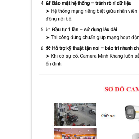
🔐 Bảo mật hệ thống – tránh rò rỉ dữ liệu
➤ Hệ thống mạng riêng biệt giữa nhân viên
động nội bộ.
📈 Đầu tư 1 lần – sử dụng lâu dài
➤ Thi công đúng chuẩn giúp mạng hoạt động 
🛠️ Hỗ trợ kỹ thuật tận nơi – bảo trì nhanh c
➤ Khi có sự cố, Camera Minh Khang luôn sẵn
ổn định.