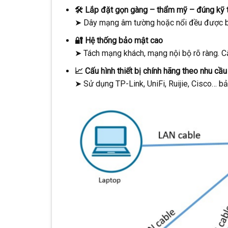
🛠️ Lắp đặt gọn gàng – thẩm mỹ – đúng kỹ 
➤ Dây mạng âm tường hoặc nổi đều được bố t
🔐 Hệ thống bảo mật cao
➤ Tách mạng khách, mạng nội bộ rõ ràng. Cấ
📈 Cấu hình thiết bị chính hãng theo nhu cầu
➤ Sử dụng TP-Link, UniFi, Ruijie, Cisco… b