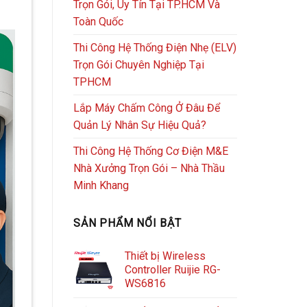
Trọn Gói, Uy Tín Tại TP.HCM Và
Toàn Quốc
Thi Công Hệ Thống Điện Nhẹ (ELV)
Trọn Gói Chuyên Nghiệp Tại
TPHCM
Lắp Máy Chấm Công Ở Đâu Để
Quản Lý Nhân Sự Hiệu Quả?
Thi Công Hệ Thống Cơ Điện M&E
Nhà Xưởng Trọn Gói – Nhà Thầu
Minh Khang
SẢN PHẨM NỔI BẬT
Thiết bị Wireless
Controller Ruijie RG-
WS6816