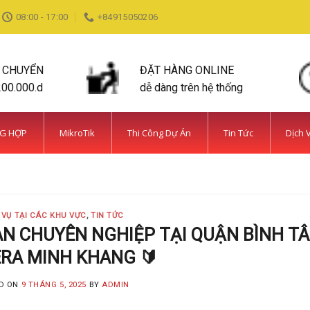
08:00 - 17:00
+84915050206
N CHUYỂN
ĐẶT HÀNG ONLINE
200.000.d
dễ dàng trên hệ thống
NG HỢP
MikroTik
Thi Công Dự Án
Tin Tức
Dịch 
DỊCH VỤ TẠI CÁC KHU VỰC TIN TỨC
ỆN BÌNH CHÁNH SIÊU AN NINH VÀ SIÊU
MINH KHANG
20 Tháng 5, 2025
 VỤ TẠI CÁC KHU VỰC
,
TIN TỨC
 năm kinh nghiệm, Camera Minh Khang là đơn vị hàng đầu t
LAN CHUYÊN NGHIỆP TẠI QUẬN BÌNH T
ERA MINH KHANG 🔰
CONTINUE READING
→
D ON
9 THÁNG 5, 2025
BY
ADMIN