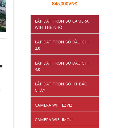
Giá
Giá
845,000
VNĐ
gốc
hiện
là:
tại
LẮP ĐẶT TRỌN BỘ CAMERA
1,220,000VNĐ.
là:
WIFI THẺ NHỚ
845,000VNĐ.
LĂP ĐẶT TRỌN BỘ ĐẦU GHI
2.0
LĂP ĐẶT TRỌN BỘ ĐẦU GHI
ản
4.0
LẮP ĐẶT TRỌN BỘ HT BÁO
u
CHÁY
CAMERA WIFI EZVIZ
CAMERA WIFI IMOU