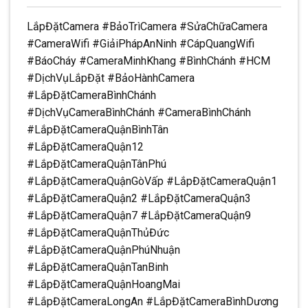
LắpĐặtCamera #BảoTrìCamera #SửaChữaCamera
#CameraWifi #GiảiPhápAnNinh #CápQuangWifi
#BáoCháy #CameraMinhKhang #BìnhChánh #HCM
#DịchVụLắpĐặt #BảoHànhCamera
#LắpĐặtCameraBìnhChánh
#DịchVụCameraBìnhChánh #CameraBìnhChánh
#LắpĐặtCameraQuậnBìnhTân
#LắpĐặtCameraQuận12
#LắpĐặtCameraQuậnTânPhú
#LắpĐặtCameraQuậnGòVấp #LắpĐặtCameraQuận1
#LắpĐặtCameraQuận2 #LắpĐặtCameraQuận3
#LắpĐặtCameraQuận7 #LắpĐặtCameraQuận9
#LắpĐặtCameraQuậnThủĐức
#LắpĐặtCameraQuậnPhúNhuận
#LắpĐặtCameraQuậnTanBinh
#LắpĐặtCameraQuậnHoangMai
#LắpĐặtCameraLongAn #LắpĐặtCameraBìnhDương