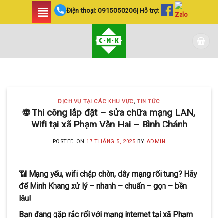
Skip
Điện thoại:
0915050206
| Hỗ trợ:
to
content
DỊCH VỤ TẠI CÁC KHU VỰC TIN
TỨC
LẮP ĐẶT CAMERA
DỊCH VỤ TẠI CÁC KHU VỰC
,
TIN TỨC
HUYỆN BÌNH CHÁNH
🌐 Thi công lắp đặt – sửa chữa mạng LAN,
Wifi tại xã Phạm Văn Hai – Bình Chánh
SIÊU AN NINH VÀ SIÊU
TIẾT KIỆM | CAMERA
POSTED ON
17 THÁNG 5, 2025
BY
ADMIN
MINH KHANG
📶 Mạng yếu, wifi chập chờn, dây mạng rối tung? Hãy
20 Tháng 5, 2025
để Minh Khang xử lý – nhanh – chuẩn – gọn – bền
Với hơn 5 năm kinh nghiệm, Camera
lâu!
Minh Khang là đơn vị hàng đầu trong [...]
Bạn đang gặp rắc rối với mạng internet tại xã Phạm