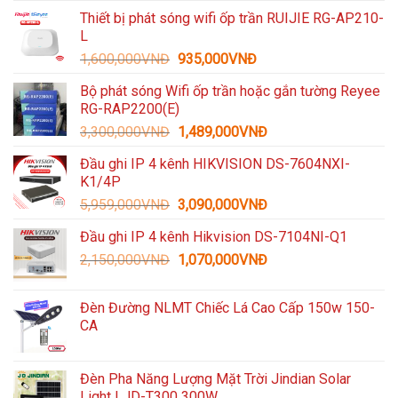
Thiết bị phát sóng wifi ốp trần RUIJIE RG-AP210-
L
Giá
Giá
1,600,000
VNĐ
935,000
VNĐ
gốc
hiện
Bộ phát sóng Wifi ốp trần hoặc gắn tường Reyee
là:
tại
RG-RAP2200(E)
1,600,000VNĐ.
là:
Giá
Giá
3,300,000
VNĐ
1,489,000
VNĐ
935,000VNĐ.
gốc
hiện
Đầu ghi IP 4 kênh HIKVISION DS-7604NXI-
là:
tại
K1/4P
3,300,000VNĐ.
là:
Giá
Giá
5,959,000
VNĐ
3,090,000
VNĐ
1,489,000VNĐ.
gốc
hiện
Đầu ghi IP 4 kênh Hikvision DS-7104NI-Q1
là:
tại
Giá
Giá
2,150,000
VNĐ
5,959,000VNĐ.
1,070,000
VNĐ
là:
gốc
hiện
3,090,000VNĐ.
là:
tại
Đèn Đường NLMT Chiếc Lá Cao Cấp 150w 150-
2,150,000VNĐ.
là:
CA
1,070,000VNĐ.
Đèn Pha Năng Lượng Mặt Trời Jindian Solar
Light | JD-T300 300W