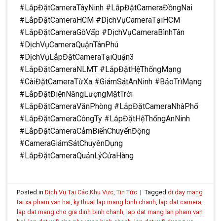
#LắpĐặtCameraTâyNinh #LắpĐặtCameraĐồngNai
#LắpĐặtCameraHCM #DịchVụCameraTạiHCM
#LắpĐặtCameraGòVấp #DịchVụCameraBìnhTân
#DịchVụCameraQuậnTânPhú
#DịchVụLắpĐặtCameraTạiQuận3
#LắpĐặtCameraNLMT #LắpĐặtHệThốngMạng
#CàiĐặtCameraTừXa #GiámSátAnNinh #BảoTrìMạng
#LắpĐặtĐiệnNăngLượngMặtTrời
#LắpĐặtCameraVănPhòng #LắpĐặtCameraNhàPhố
#LắpĐặtCameraCôngTy #LắpĐặtHệThốngAnNinh
#LắpĐặtCameraCảmBiếnChuyểnĐộng
#CameraGiámSátChuyênDụng
#LắpĐặtCameraQuảnLýCửaHàng
Posted in
Dịch Vụ Tại Các Khu Vực
,
Tin Tức
|
Tagged
di day mang
tai xa pham van hai
,
ky thuat lap mang binh chanh
,
lap dat camera
,
lap dat mang cho gia dinh binh chanh
,
lap dat mang lan pham van