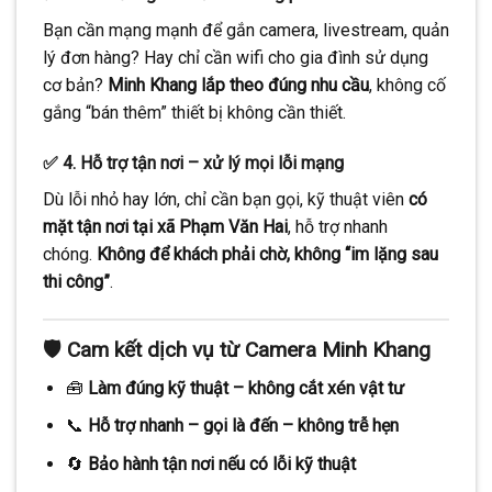
Bạn cần mạng mạnh để gắn camera, livestream, quản
lý đơn hàng? Hay chỉ cần wifi cho gia đình sử dụng
cơ bản?
Minh Khang lắp theo đúng nhu cầu
, không cố
gắng “bán thêm” thiết bị không cần thiết.
✅ 4. Hỗ trợ tận nơi – xử lý mọi lỗi mạng
Dù lỗi nhỏ hay lớn, chỉ cần bạn gọi, kỹ thuật viên
có
mặt tận nơi tại xã Phạm Văn Hai
, hỗ trợ nhanh
chóng.
Không để khách phải chờ, không “im lặng sau
thi công”
.
🛡️
Cam kết dịch vụ từ Camera Minh Khang
🧰
Làm đúng kỹ thuật – không cắt xén vật tư
📞
Hỗ trợ nhanh – gọi là đến – không trễ hẹn
🔄
Bảo hành tận nơi nếu có lỗi kỹ thuật