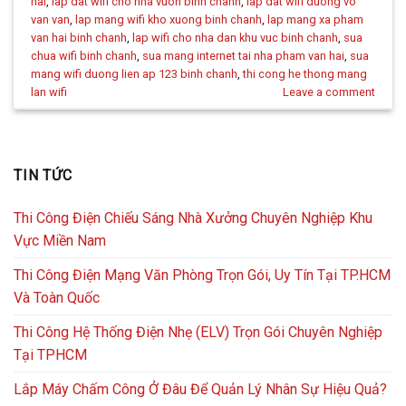
hai
,
lap dat wifi cho nha vuon binh chanh
,
lap dat wifi duong vo
van van
,
lap mang wifi kho xuong binh chanh
,
lap mang xa pham
van hai binh chanh
,
lap wifi cho nha dan khu vuc binh chanh
,
sua
chua wifi binh chanh
,
sua mang internet tai nha pham van hai
,
sua
mang wifi duong lien ap 123 binh chanh
,
thi cong he thong mang
lan wifi
Leave a comment
TIN TỨC
Thi Công Điện Chiếu Sáng Nhà Xưởng Chuyên Nghiệp Khu
Vực Miền Nam
Thi Công Điện Mạng Văn Phòng Trọn Gói, Uy Tín Tại TP.HCM
Và Toàn Quốc
Thi Công Hệ Thống Điện Nhẹ (ELV) Trọn Gói Chuyên Nghiệp
Tại TPHCM
Lắp Máy Chấm Công Ở Đâu Để Quản Lý Nhân Sự Hiệu Quả?