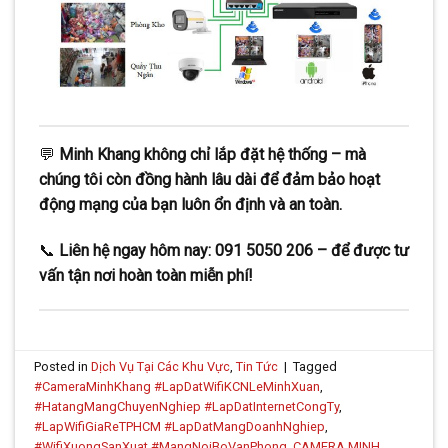
💬
Minh Khang không chỉ lắp đặt hệ thống – mà
chúng tôi còn đồng hành lâu dài để đảm bảo hoạt
động mạng của bạn luôn ổn định và an toàn.
📞
Liên hệ ngay hôm nay: 091 5050 206 – để được tư
vấn tận nơi hoàn toàn miễn phí!
Posted in
Dịch Vụ Tại Các Khu Vực
,
Tin Tức
|
Tagged
#CameraMinhKhang #LapDatWifiKCNLeMinhXuan
,
#HatangMangChuyenNghiep #LapDatInternetCongTy
,
#LapWifiGiaReTPHCM #LapDatMangDoanhNghiep
,
#WifiXuongSanXuat #MangNoiBoVanPhong
,
CAMERA MINH