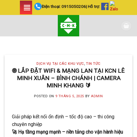
Skip
Điện thoại:
0915050206
| Hỗ trợ:
to
content
DỊCH VỤ TẠI CÁC KHU VỰC TIN
TỨC
LẮP ĐẶT CAMERA
DỊCH VỤ TẠI CÁC KHU VỰC
,
TIN TỨC
HUYỆN BÌNH CHÁNH
🌐 LẮP ĐẶT WIFI & MẠNG LAN TẠI KCN LÊ
MINH XUÂN – BÌNH CHÁNH | CAMERA
SIÊU AN NINH VÀ SIÊU
MINH KHANG 🔰
TIẾT KIỆM | CAMERA
POSTED ON
9 THÁNG 5, 2025
BY
ADMIN
MINH KHANG
20 Tháng 5, 2025
Giải pháp kết nối ổn định – tốc độ cao – thi công
Với hơn 5 năm kinh nghiệm, Camera
chuyên nghiệp
Minh Khang là đơn vị hàng đầu trong [...]
🚀 Hạ tầng mạng mạnh – nền tảng cho vận hành hiệu