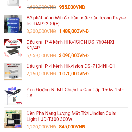
Giá
Giá
1,600,000
VNĐ
935,000
VNĐ
gốc
hiện
Bộ phát sóng Wifi ốp trần hoặc gắn tường Reyee
là:
tại
RG-RAP2200(E)
1,600,000VNĐ.
là:
Giá
Giá
3,300,000
VNĐ
1,489,000
VNĐ
935,000VNĐ.
gốc
hiện
Đầu ghi IP 4 kênh HIKVISION DS-7604NXI-
là:
tại
K1/4P
3,300,000VNĐ.
là:
Giá
Giá
5,959,000
VNĐ
3,090,000
VNĐ
1,489,000VNĐ.
gốc
hiện
Đầu ghi IP 4 kênh Hikvision DS-7104NI-Q1
là:
tại
Giá
Giá
2,150,000
VNĐ
5,959,000VNĐ.
1,070,000
VNĐ
là:
gốc
hiện
3,090,000VNĐ.
là:
tại
Đèn Đường NLMT Chiếc Lá Cao Cấp 150w 150-
2,150,000VNĐ.
là:
CA
1,070,000VNĐ.
Đèn Pha Năng Lượng Mặt Trời Jindian Solar
Light | JD-T300 300W
Giá
Giá
1,220,000
VNĐ
845,000
VNĐ