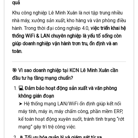
quả
CONTINUE READING
→
Khu công nghiệp Lê Minh Xuân là nơi tập trung nhiều
nhà máy, xưởng sản xuất, kho hàng và văn phòng điều
hành. Trong thời đại công nghiệp 4.0,
việc triển khai hệ
thống WiFi & LAN chuyên nghiệp là yếu tố sống còn
giúp doanh nghiệp vận hành trơn tru, ổn định và an
toàn.
🎯 Vì sao doanh nghiệp tại KCN Lê Minh Xuân cần
đầu tư hạ tầng mạng chuẩn?
💻 Đảm bảo hoạt động sản xuất và văn phòng
không gián đoạn
➤ Hệ thống mạng LAN/WiFi ổn định giúp kết nối
máy tính, máy in, máy chấm công, phần mềm ERP,
kế toán hoạt động xuyên suốt, tránh tình trạng “rớt
mạng” gây trì trệ công việc.
📡 Tối ưu hóa quản lý và giám sát từ xa