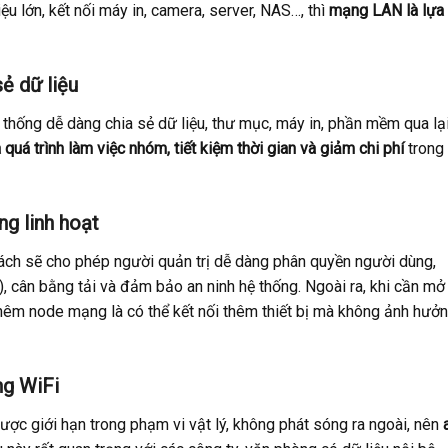
ệu lớn, kết nối máy in, camera, server, NAS…, thì
mạng LAN là lựa
ẻ dữ liệu
hống dễ dàng chia sẻ dữ liệu, thư mục, máy in, phần mềm qua lạ
 quá trình làm việc nhóm, tiết kiệm thời gian và giảm chi phí
trong
ng linh hoạt
ch sẽ cho phép người quản trị dễ dàng phân quyền người dùng,
, cân bằng tải và đảm bảo an ninh hệ thống. Ngoài ra, khi cần mở
hêm node mạng là có thể kết nối thêm thiết bị mà không ảnh hưở
ng WiFi
ợc giới hạn trong phạm vi vật lý, không phát sóng ra ngoài, nên