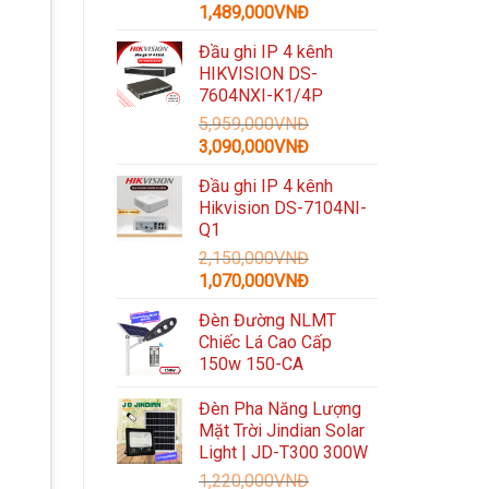
Giá
Giá
1,489,000
VNĐ
gốc
hiện
Đầu ghi IP 4 kênh
là:
tại
HIKVISION DS-
3,300,000VNĐ.
là:
7604NXI-K1/4P
1,489,000VNĐ.
5,959,000
VNĐ
Giá
Giá
3,090,000
VNĐ
gốc
hiện
Đầu ghi IP 4 kênh
là:
tại
Hikvision DS-7104NI-
5,959,000VNĐ.
là:
Q1
3,090,000VNĐ.
2,150,000
VNĐ
Giá
Giá
1,070,000
VNĐ
gốc
hiện
Đèn Đường NLMT
là:
tại
Chiếc Lá Cao Cấp
2,150,000VNĐ.
là:
150w 150-CA
1,070,000VNĐ.
Đèn Pha Năng Lượng
Mặt Trời Jindian Solar
Light | JD-T300 300W
1,220,000
VNĐ