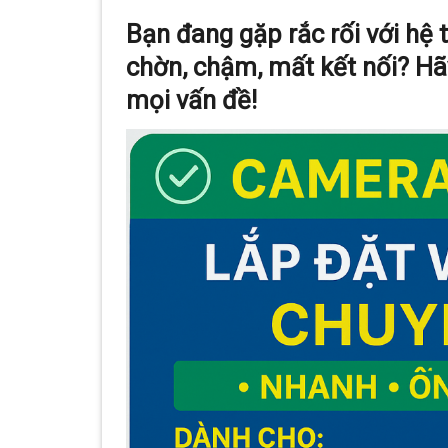
Bạn đang gặp rắc rối với h
chờn, chậm, mất kết nối? H
mọi vấn đề!