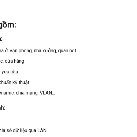
 gồm:
:
à ở, văn phòng, nhà xưởng, quán net
c, cửa hàng
o yêu cầu
 chuẩn kỹ thuật
dynamic, chia mạng, VLAN…
h:
hia sẻ dữ liệu qua LAN