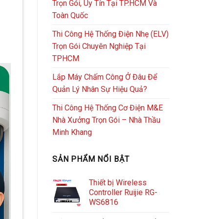
Trọn Gói, Uy Tín Tại TP.HCM Và
Toàn Quốc
Thi Công Hệ Thống Điện Nhẹ (ELV)
Trọn Gói Chuyên Nghiệp Tại
TPHCM
Lắp Máy Chấm Công Ở Đâu Để
Quản Lý Nhân Sự Hiệu Quả?
Thi Công Hệ Thống Cơ Điện M&E
Nhà Xưởng Trọn Gói – Nhà Thầu
Minh Khang
SẢN PHẨM NỔI BẬT
Thiết bị Wireless
Controller Ruijie RG-
WS6816