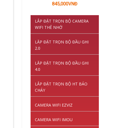
Giá
Giá
845,000
VNĐ
gốc
hiện
là:
tại
LẮP ĐẶT TRỌN BỘ CAMERA
1,220,000VNĐ.
là:
WIFI THẺ NHỚ
845,000VNĐ.
LĂP ĐẶT TRỌN BỘ ĐẦU GHI
2.0
LĂP ĐẶT TRỌN BỘ ĐẦU GHI
4.0
LẮP ĐẶT TRỌN BỘ HT BÁO
CHÁY
CAMERA WIFI EZVIZ
CAMERA WIFI IMOU