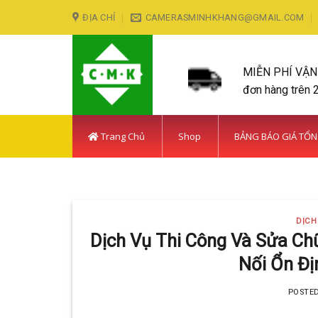
Skip
ĐỊA CHỈ
CAMERASMINHKHANG@GMAIL.COM
to
content
MIỄN PHÍ VẬ
đơn hàng trên 
Trang Chủ
Shop
BẢNG BÁO GIÁ TỔ
LẮP ĐẶT CAMERA HUY
DỊCH
Với hơn 5
Dịch Vụ Thi Công Và Sửa Ch
Nối Ổn Đị
POSTE