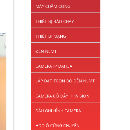
MÁY CHẤM CÔNG
THIẾT BỊ BÁO CHÁY
THIẾT BI MẠNG
ĐÈN NLMT
CAMERA IP DAHUA
LẮP ĐẶT TRỌN BỘ ĐÈN NLMT
CAMERA CÓ DÂY HIKVISION
ĐẦU GHI HÌNH CAMERA
HDD Ổ CỨNG CHUYÊN