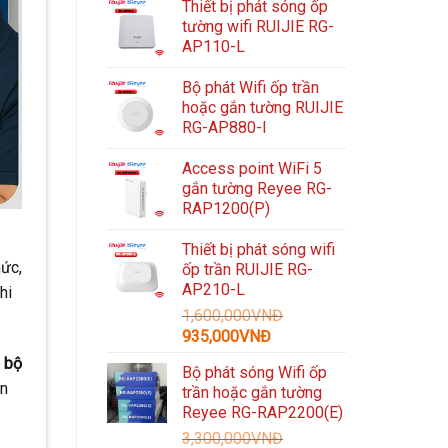
Thiết bị phát sóng ốp
tường wifi RUIJIE RG-
AP110-L
Bộ phát Wifi ốp trần
hoặc gắn tường RUIJIE
RG-AP880-I
Access point WiFi 5
gắn tường Reyee RG-
RAP1200(P)
Thiết bị phát sóng wifi
hức,
ốp trần RUIJIE RG-
AP210-L
hi
1,600,000
VNĐ
Giá
Giá
935,000
VNĐ
gốc
hiện
i bộ
Bộ phát sóng Wifi ốp
là:
tại
ận
trần hoặc gắn tường
1,600,000VNĐ.
là:
Reyee RG-RAP2200(E)
935,000VNĐ.
3,300,000
VNĐ