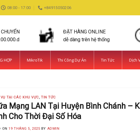
08:00 - 17:00
+84915050206
N CHUYỂN
ĐẶT HÀNG ONLINE
200.000.d
dễ dàng trên hệ thống
NG HỢP
MikroTik
Thi Công Dự Án
Tin Tức
Dịch 
DỊCH VỤ TẠI CÁC KHU VỰC TIN TỨC
ỆN BÌNH CHÁNH SIÊU AN NINH VÀ SIÊU
MINH KHANG
20 Tháng 5, 2025
 VỤ TẠI CÁC KHU VỰC
,
TIN TỨC
 năm kinh nghiệm, Camera Minh Khang là đơn vị hàng đầu t
ữa Mạng LAN Tại Huyện Bình Chánh – K
nh Cho Thời Đại Số Hóa
CONTINUE READING
→
D ON
19 THÁNG 5, 2025
BY
ADMIN