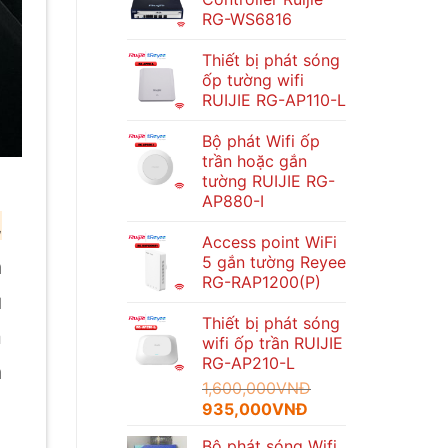
RG-WS6816
Thiết bị phát sóng
ốp tường wifi
RUIJIE RG-AP110-L
Bộ phát Wifi ốp
trần hoặc gắn
tường RUIJIE RG-
AP880-I
,
Access point WiFi
5 gắn tường Reyee
n
RG-RAP1200(P)
u
Thiết bị phát sóng
a
wifi ốp trần RUIJIE
RG-AP210-L
n
1,600,000
VNĐ
Giá
Giá
935,000
VNĐ
gốc
hiện
Bộ phát sóng Wifi