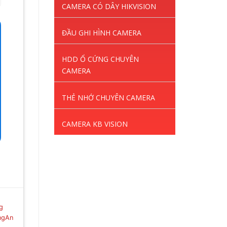
CAMERA CÓ DÂY HIKVISION
ĐẦU GHI HÌNH CAMERA
HDD Ổ CỨNG CHUYÊN
CAMERA
THẺ NHỚ CHUYÊN CAMERA
CAMERA KB VISION
g
ngAn