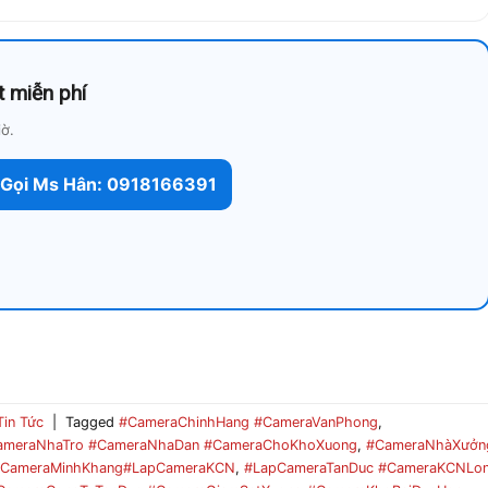
t miễn phí
iờ.
Gọi Ms Hân: 0918166391
Tin Tức
|
Tagged
#CameraChinhHang #CameraVanPhong
,
ameraNhaTro #CameraNhaDan #CameraChoKhoXuong
,
#CameraNhàXưởn
#CameraMinhKhang#LapCameraKCN
,
#LapCameraTanDuc #CameraKCNLo