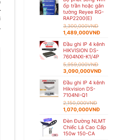
là:
tại
a
ốp trần hoặc gắn
1,600,000VNĐ.
là:
–
tường Reyee RG-
935,000VNĐ.
RAP2200(E)
i
3,300,000
VNĐ
,
Giá
Giá
1,489,000
VNĐ
gốc
hiện
Đầu ghi IP 4 kênh
là:
tại
HIKVISION DS-
3,300,000VNĐ.
là:
7604NXI-K1/4P
1,489,000VNĐ.
5,959,000
VNĐ
Giá
Giá
3,090,000
VNĐ
gốc
hiện
Đầu ghi IP 4 kênh
là:
tại
Hikvision DS-
5,959,000VNĐ.
là:
7104NI-Q1
3,090,000VNĐ.
2,150,000
VNĐ
Giá
Giá
1,070,000
VNĐ
gốc
hiện
Đèn Đường NLMT
là:
tại
Chiếc Lá Cao Cấp
2,150,000VNĐ.
là:
150w 150-CA
1,070,000VNĐ.