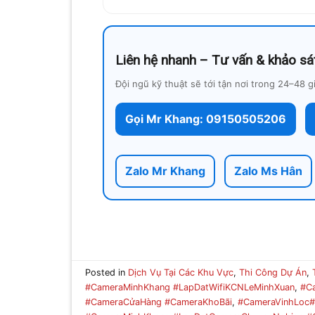
Liên hệ nhanh – Tư vấn & khảo sá
Đội ngũ kỹ thuật sẽ tới tận nơi trong 24–48 g
Gọi Mr Khang: 09150505206
Zalo Mr Khang
Zalo Ms Hân
Posted in
Dịch Vụ Tại Các Khu Vực
,
Thi Công Dự Án
,
#CameraMinhKhang #LapDatWifiKCNLeMinhXuan
,
#C
#CameraCửaHàng #CameraKhoBãi
,
#CameraVinhLoc