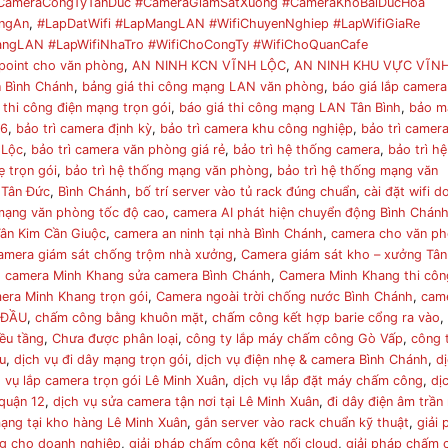
CameraCongTyTanDuc #CameraGiamSatXuong #CameraKhoBaiDucHoa
ngAn
,
#LapDatWifi #LapMangLAN #WifiChuyenNghiep #LapWifiGiaRe
gLAN #LapWifiNhaTro #WifiChoCongTy #WifiChoQuanCafe
point cho văn phòng
,
AN NINH KCN VĨNH LỘC
,
AN NINH KHU VỰC VĨN
n Bình Chánh
,
bảng giá thi công mạng LAN văn phòng
,
báo giá lắp camera
 thi công điện mạng trọn gói
,
báo giá thi công mạng LAN Tân Bình
,
bảo m
 6
,
bảo trì camera định kỳ
,
bảo trì camera khu công nghiệp
,
bảo trì camer
 Lộc
,
bảo trì camera văn phòng giá rẻ
,
bảo trì hệ thống camera
,
bảo trì hệ
ẹ trọn gói
,
bảo trì hệ thống mạng văn phòng
,
bảo trì hệ thống mạng văn
 Tân Đức
,
Bình Chánh
,
bố trí server vào tủ rack đúng chuẩn
,
cài đặt wifi 
 mạng văn phòng tốc độ cao
,
camera AI phát hiện chuyển động Bình Chán
ân Kim Cần Giuộc
,
camera an ninh tại nhà Bình Chánh
,
camera cho văn p
amera giám sát chống trộm nhà xưởng
,
Camera giám sát kho – xưởng Tân
,
camera Minh Khang sửa camera Bình Chánh
,
Camera Minh Khang thi côn
era Minh Khang trọn gói
,
Camera ngoài trời chống nước Bình Chánh
,
cam
 ĐẦU
,
chấm công bằng khuôn mặt
,
chấm công kết hợp barie cổng ra vào
,
ều tầng
,
Chưa được phân loại
,
công ty lắp máy chấm công Gò Vấp
,
công 
u
,
dịch vụ đi dây mạng trọn gói
,
dịch vụ điện nhẹ & camera Bình Chánh
,
d
h vụ lắp camera trọn gói Lê Minh Xuân
,
dịch vụ lắp đặt máy chấm công
,
dị
quận 12
,
dịch vụ sửa camera tận nơi tại Lê Minh Xuân
,
đi dây điện âm trần
 mạng tại kho hàng Lê Minh Xuân
,
gắn server vào rack chuẩn kỹ thuật
,
giải
ng cho doanh nghiệp
,
giải pháp chấm công kết nối cloud
,
giải pháp chấm 