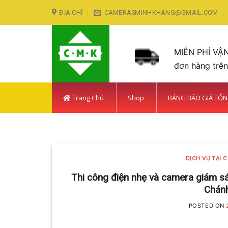
Skip
ĐỊA CHỈ
CAMERASMINHKHANG@GMAIL.COM
to
content
MIỄN PHÍ VẬ
đơn hàng trê
Trang Chủ
Shop
BẢNG BÁO GIÁ TỔ
DỊCH VỤ TẠI CÁC KHU VỰ
LẮP ĐẶT CAMERA HUY
DỊCH VỤ TẠI 
Với hơn 5 năm kinh nghiệm, C
Thi công điện nhẹ và camera giám sá
Chán
POSTED ON