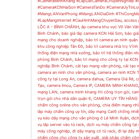
#CameraMinhKhang #LapDatCameraChuyenNghiep #
#CameraKCNHaiSon #CameraTanDo #CameraUyTinLo
#MangLANVanPhong #MangLANGiaDinh #ThiCongMan
#LapMangInternet #CauHinhMangChuyenSau
,
access 
LỘC A - BÌNH CHÁNH
,
ắp camera khu vực Võ Văn Vâ
Bình Chánh
,
báo giá lắp camera KCN Hải Sơn
,
báo giá
mạng cho doanh nghiệp
,
bảo trì camera an ninh quận
khu công nghiệp Tân Đô
,
bảo trì camera nhà trọ Vĩnh
thống điện mạng nhà xưởng
,
bảo trì hệ thống điện nh
phòng Bình Chánh
,
bảo trì mạng cho công ty tại KCN
nghiệp Bình Chánh
,
cải tạo mạng văn phòng
,
cải tạo
camera an ninh cho văn phòng
,
camera an ninh KCN T
công ty tại Long An
,
camera dahua
,
Camera Giá Rẻ
,
c
Tạo
,
camera Imou
,
Camera IP
,
CAMERA MINH KHANG
mạng LAN
,
camera minh khang thi công trọn gói
,
cam
trọn gói cho nhà dân quận 6
,
CAMERA UY TÍN HÀNG
chấm công online cho văn phòng
,
chia điểm mạng nhi
lắp máy chấm công uy tín
,
dây mạng Cat6 chống nhiễ
vụ kéo dây mạng cho văn phòng ở Lê Minh Xuân
,
dịc
vụ lắp server vào tủ rack
,
dịch vụ máy chấm công tại 
máy công nghiệp
,
đi dây mạng có tủ rack
,
đi lại dây
chấm công cho công ty sản xuất
,
giải pháp chấm cô