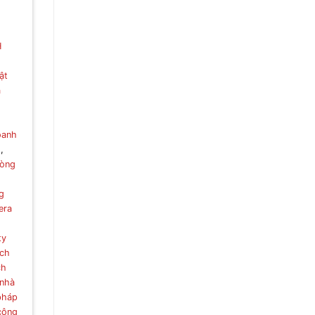
H
ật
a
doanh
h
,
hòng
g
era
ty
ịch
ch
 nhà
 pháp
công