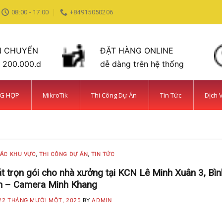
08:00 - 17:00
+84915050206
N CHUYỂN
ĐẶT HÀNG ONLINE
n 200.000.d
dễ dàng trên hệ thống
NG HỢP
MikroTik
Thi Công Dự Án
Tin Tức
Dịch 
C TIN TỨC
ỆN BÌNH CHÁNH SIÊU AN NINH VÀ SIÊU
MINH KHANG
20 Tháng 5, 2025
CÁC KHU VỰC
,
THI CÔNG DỰ ÁN
,
TIN TỨC
amera Minh Khang là đơn vị hàng đầu trong [...]
t trọn gói cho nhà xưởng tại KCN Lê Minh Xuân 3, Bìn
h – Camera Minh Khang
CONTINUE READING
→
22 THÁNG MƯỜI MỘT, 2025
BY
ADMIN