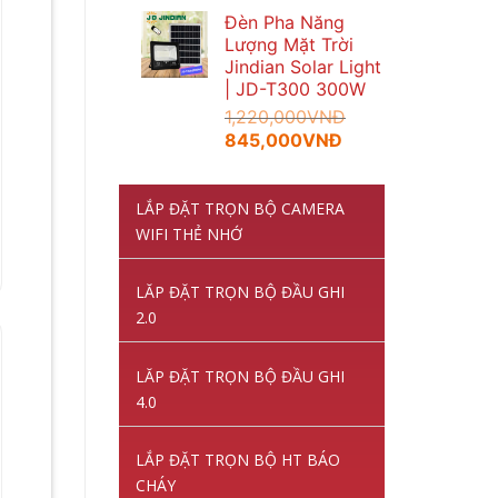
Đèn Pha Năng
Lượng Mặt Trời
Jindian Solar Light
| JD-T300 300W
1,220,000
VNĐ
Giá
Giá
845,000
VNĐ
gốc
hiện
là:
tại
LẮP ĐẶT TRỌN BỘ CAMERA
1,220,000VNĐ.
là:
845,000VNĐ.
WIFI THẺ NHỚ
LĂP ĐẶT TRỌN BỘ ĐẦU GHI
2.0
LĂP ĐẶT TRỌN BỘ ĐẦU GHI
4.0
LẮP ĐẶT TRỌN BỘ HT BÁO
CHÁY