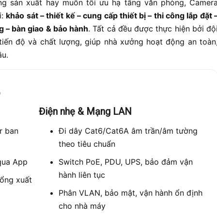
ng sản xuất hay muốn tối ưu hạ tầng văn phòng, Camer
i:
khảo sát – thiết kế – cung cấp thiết bị – thi công lắp đặt 
g – bàn giao & bảo hành
. Tất cả đều được thực hiện bởi độ
tiến độ và chất lượng, giúp nhà xưởng hoạt động an toàn
ầu.
p
Điện nhẹ & Mạng LAN
r ban
Đi dây Cat6/Cat6A âm trần/âm tường
theo tiêu chuẩn
qua App
Switch PoE, PDU, UPS, bảo đảm vận
hành liên tục
cổng xuất
Phân VLAN, bảo mật, vận hành ổn định
cho nhà máy