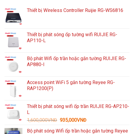
Thiết bị Wireless Controller Ruijie RG-WS6816
Thiết bị phát sóng ốp tường wifi RUIJIE RG-
AP110-L
Bộ phát Wifi ốp trần hoặc gắn tường RUIJIE RG-
AP880-I
Access point WiFi 5 gắn tường Reyee RG-
RAP1200(P)
Thiết bị phát sóng wifi ốp trần RUIJIE RG-AP210-
L
Giá
Giá
1,600,000
VNĐ
935,000
VNĐ
gốc
hiện
Bộ phát sóng Wifi ốp trần hoặc gắn tường Reyee
là:
tại