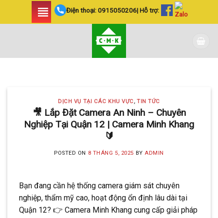
Skip
Điện thoại:
0915050206
| Hỗ trợ:
to
content
DỊCH VỤ TẠI CÁC KHU VỰC TIN
TỨC
LẮP ĐẶT CAMERA
DỊCH VỤ TẠI CÁC KHU VỰC
,
TIN TỨC
HUYỆN BÌNH CHÁNH
🎥 Lắp Đặt Camera An Ninh – Chuyên
Nghiệp Tại Quận 12 | Camera Minh Khang
SIÊU AN NINH VÀ SIÊU
🔰
TIẾT KIỆM | CAMERA
POSTED ON
8 THÁNG 5, 2025
BY
ADMIN
MINH KHANG
20 Tháng 5, 2025
Bạn đang cần hệ thống camera giám sát chuyên
Với hơn 5 năm kinh nghiệm, Camera
nghiệp, thẩm mỹ cao, hoạt động ổn định lâu dài tại
Minh Khang là đơn vị hàng đầu trong [...]
Quận 12? 👉 Camera Minh Khang cung cấp giải pháp