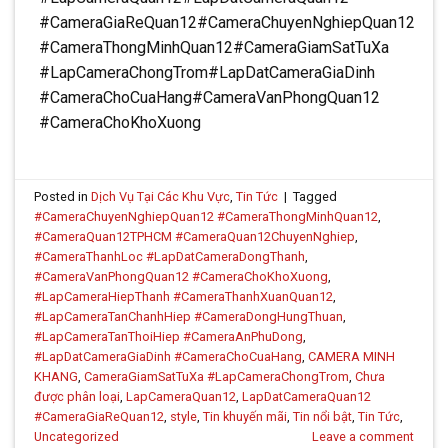
#CameraGiaReQuan12#CameraChuyenNghiepQuan12
#CameraThongMinhQuan12#CameraGiamSatTuXa
#LapCameraChongTrom#LapDatCameraGiaDinh
#CameraChoCuaHang#CameraVanPhongQuan12
#CameraChoKhoXuong
Posted in
Dịch Vụ Tại Các Khu Vực
,
Tin Tức
|
Tagged
#CameraChuyenNghiepQuan12 #CameraThongMinhQuan12
,
#CameraQuan12TPHCM #CameraQuan12ChuyenNghiep
,
#CameraThanhLoc #LapDatCameraDongThanh
,
#CameraVanPhongQuan12 #CameraChoKhoXuong
,
#LapCameraHiepThanh #CameraThanhXuanQuan12
,
#LapCameraTanChanhHiep #CameraDongHungThuan
,
#LapCameraTanThoiHiep #CameraAnPhuDong
,
#LapDatCameraGiaDinh #CameraChoCuaHang
,
CAMERA MINH
KHANG
,
CameraGiamSatTuXa #LapCameraChongTrom
,
Chưa
được phân loại
,
LapCameraQuan12
,
LapDatCameraQuan12
#CameraGiaReQuan12
,
style
,
Tin khuyến mãi
,
Tin nổi bật
,
Tin Tức
,
Uncategorized
Leave a comment