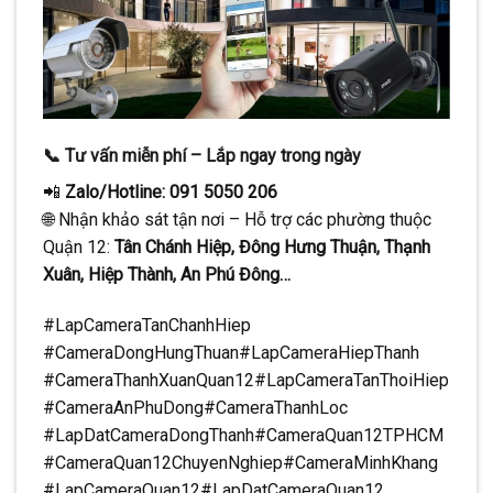
📞
Tư vấn miễn phí – Lắp ngay trong ngày
📲
Zalo/Hotline: 091 5050 206
🌐 Nhận khảo sát tận nơi – Hỗ trợ các phường thuộc
Quận 12:
Tân Chánh Hiệp, Đông Hưng Thuận, Thạnh
Xuân, Hiệp Thành, An Phú Đông…
#LapCameraTanChanhHiep
#CameraDongHungThuan#LapCameraHiepThanh
#CameraThanhXuanQuan12#LapCameraTanThoiHiep
#CameraAnPhuDong#CameraThanhLoc
#LapDatCameraDongThanh#CameraQuan12TPHCM
#CameraQuan12ChuyenNghiep#CameraMinhKhang
#LapCameraQuan12#LapDatCameraQuan12