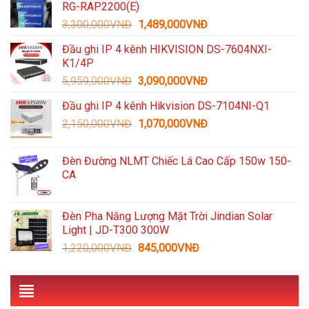
RG-RAP2200(E)
1,600,000VNĐ.
là:
Giá
Giá
3,300,000
VNĐ
1,489,000
VNĐ
935,000VNĐ.
gốc
hiện
Đầu ghi IP 4 kênh HIKVISION DS-7604NXI-
là:
tại
K1/4P
3,300,000VNĐ.
là:
Giá
Giá
5,959,000
VNĐ
3,090,000
VNĐ
1,489,000VNĐ.
gốc
hiện
Đầu ghi IP 4 kênh Hikvision DS-7104NI-Q1
là:
tại
Giá
Giá
2,150,000
VNĐ
5,959,000VNĐ.
1,070,000
VNĐ
là:
gốc
hiện
3,090,000VNĐ.
là:
tại
Đèn Đường NLMT Chiếc Lá Cao Cấp 150w 150-
2,150,000VNĐ.
là:
CA
1,070,000VNĐ.
Đèn Pha Năng Lượng Mặt Trời Jindian Solar
Light | JD-T300 300W
Giá
Giá
1,220,000
VNĐ
845,000
VNĐ
gốc
hiện
là:
tại
1,220,000VNĐ.
là:
845,000VNĐ.