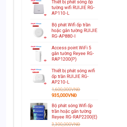
Thiết bị phát sóng ốp
tường wifi RUIJIE RG-
AP110-L
Bộ phát Wifi ốp trần
hoặc gắn tường RUIJIE
RG-AP880-I
Access point WiFi 5
gắn tường Reyee RG-
RAP1200(P)
Thiết bị phát sóng wifi
ốp trần RUIJIE RG-
AP210-L
1,600,000
VNĐ
Giá
Giá
935,000
VNĐ
gốc
hiện
Bộ phát sóng Wifi ốp
là:
tại
trần hoặc gắn tường
1,600,000VNĐ.
là:
Reyee RG-RAP2200(E)
935,000VNĐ.
3,300,000
VNĐ