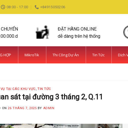
08:00 - 17:00
+84915050206
N CHUYỂN
ĐẶT HÀNG ONLINE
200.000.d
dễ dàng trên hệ thống
NG HỢP
MikroTik
Thi Công Dự Án
Tin Tức
Dịch 
DỊCH VỤ TẠI CÁC KHU VỰC TIN TỨC
ỆN BÌNH CHÁNH SIÊU AN NINH VÀ SIÊU
MINH KHANG
20 Tháng 5, 2025
 VỤ TẠI CÁC KHU VỰC
,
TIN TỨC
 năm kinh nghiệm, Camera Minh Khang là đơn vị hàng đầu t
n sát tại đường 3 tháng 2, Q.11
CONTINUE READING
→
D ON
26 THÁNG 7, 2025
BY
ADMIN