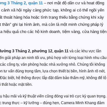
ng 3 Tháng 2, quận 11
– nơi mật độ dân cư và hoạt động
i cảnh xã hội ngày càng phức tạp, không ai có thể ngồi yên
t thoát hàng hóa hoặc tình trạng thiếu bằng chứng khi xảy
 thần” ghi lại hình ảnh, mà còn là một minh chứng pháp lý
xa hiệu quả cho các hộ kinh doanh, tiệm vàng, cửa hàng tiện
đường 3 Tháng 2, phường 12, quận 11
và các khu vực lân
n giải pháp an ninh tối ưu, phù hợp với từng loại hình nhu cầu
n các công ty, văn phòng hoặc nhà xưởng nhỏ. Chúng tôi không
 tư vấn đúng trọng tâm, lựa chọn thiết bị bền, hình ảnh rõ nét,
 Đặc biệt, hệ thống được lắp đặt đảm bảo thẩm mỹ, không để lộ
thất hoặc mặt tiền.
vụ hậu mãi và kỹ thuật viên cũng đóng vai trò cực kỳ quan trọng.
iệc trung thực – kỹ lưỡng – đúng hẹn, Camera Minh Khang đảm