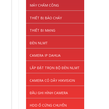
MÁY CHẤM CÔNG
THIẾT BỊ BÁO CHÁY
THIẾT BI MẠNG
ĐÈN NLMT
CAMERA IP DAHUA
LẮP ĐẶT TRỌN BỘ ĐÈN NLMT
CAMERA CÓ DÂY HIKVISION
ĐẦU GHI HÌNH CAMERA
HDD Ổ CỨNG CHUYÊN