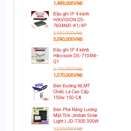
Giá
Giá
1,489,000
VNĐ
gốc
hiện
Đầu ghi IP 4 kênh
là:
tại
HIKVISION DS-
3,300,000VNĐ.
là:
7604NXI-K1/4P
1,489,000VNĐ.
5,959,000
VNĐ
Giá
Giá
3,090,000
VNĐ
gốc
hiện
Đầu ghi IP 4 kênh
là:
tại
Hikvision DS-7104NI-
5,959,000VNĐ.
là:
Q1
3,090,000VNĐ.
2,150,000
VNĐ
Giá
Giá
1,070,000
VNĐ
gốc
hiện
Đèn Đường NLMT
là:
tại
Chiếc Lá Cao Cấp
2,150,000VNĐ.
là:
150w 150-CA
1,070,000VNĐ.
Đèn Pha Năng Lượng
Mặt Trời Jindian Solar
Light | JD-T300 300W
1,220,000
VNĐ