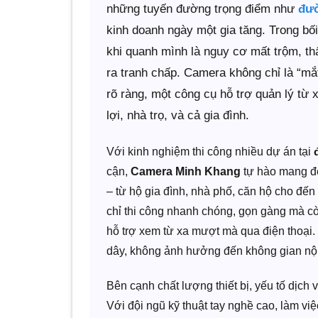
những tuyến đường trọng điểm như
đườ
kinh doanh ngày một gia tăng. Trong bố
khi quanh mình là nguy cơ mất trộm, thấ
ra tranh chấp. Camera không chỉ là “mắt
rõ ràng, một công cụ hỗ trợ quản lý từ 
lợi, nhà trọ, và cả gia đình.
Với kinh nghiệm thi công nhiều dự án tại
cận,
Camera Minh Khang
tự hào mang đế
– từ hộ gia đình, nhà phố, căn hộ cho đế
chỉ thi công nhanh chóng, gọn gàng mà còn
hỗ trợ xem từ xa mượt mà qua điện thoại.
dây, không ảnh hưởng đến không gian nội 
Bên cạnh chất lượng thiết bị, yếu tố dịch 
Với đội ngũ kỹ thuật tay nghề cao, làm v