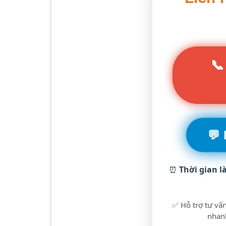
📞
💬
⏰
Thời gian l
✅ Hỗ trợ tư vấn
nhanh