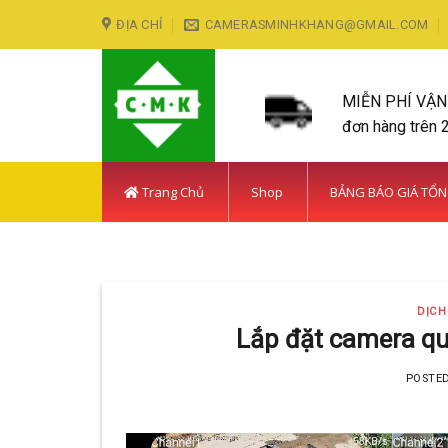
Skip
ĐỊA CHỈ
CAMERASMINHKHANG@GMAIL.COM
to
content
MIỄN PHÍ VẬ
đơn hàng trên 
Trang Chủ
Shop
BẢNG BÁO GIÁ TỔ
LẮP ĐẶT CAMERA HUY
DỊCH
Với hơn 5
Lắp đặt camera qua
POSTE