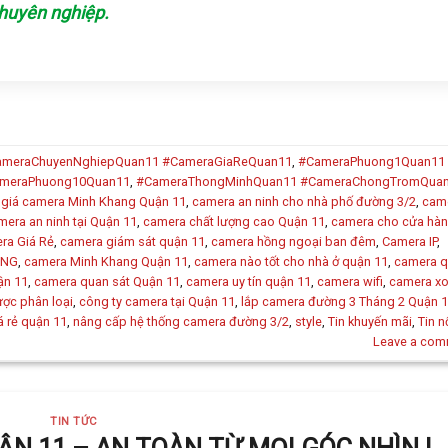
chuyên nghiệp.
ameraChuyenNghiepQuan11 #CameraGiaReQuan11
,
#CameraPhuong1Quan11
meraPhuong10Quan11
,
#CameraThongMinhQuan11 #CameraChongTromQua
 giá camera Minh Khang Quận 11
,
camera an ninh cho nhà phố đường 3/2
,
cam
mera an ninh tại Quận 11
,
camera chất lượng cao Quận 11
,
camera cho cửa hà
ra Giá Rẻ
,
camera giám sát quận 11
,
camera hồng ngoại ban đêm
,
Camera IP
,
ANG
,
camera Minh Khang Quận 11
,
camera nào tốt cho nhà ở quận 11
,
camera 
ận 11
,
camera quan sát Quận 11
,
camera uy tín quận 11
,
camera wifi
,
camera x
ợc phân loại
,
công ty camera tại Quận 11
,
lắp camera đường 3 Tháng 2 Quận 
á rẻ quận 11
,
nâng cấp hệ thống camera đường 3/2
,
style
,
Tin khuyến mãi
,
Tin n
Leave a com
TIN TỨC