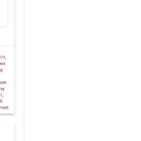
n11
,
era
ng
quan
oay
11
,
ổi
ment