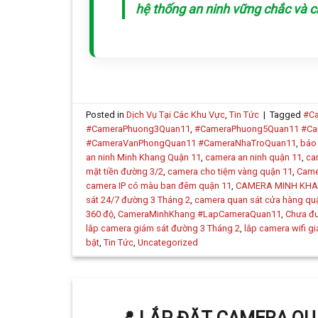
hệ thống an ninh vững chắc và 
Posted in
Dịch Vụ Tại Các Khu Vực
,
Tin Tức
|
Tagged
#C
#CameraPhuong3Quan11
,
#CameraPhuong5Quan11 #Ca
#CameraVanPhongQuan11 #CameraNhaTroQuan11
,
báo
an ninh Minh Khang Quận 11
,
camera an ninh quận 11
,
ca
mặt tiền đường 3/2
,
camera cho tiệm vàng quận 11
,
Came
camera IP có màu ban đêm quận 11
,
CAMERA MINH KH
sát 24/7 đường 3 Tháng 2
,
camera quan sát cửa hàng qu
360 độ
,
CameraMinhKhang #LapCameraQuan11
,
Chưa đư
lắp camera giám sát đường 3 Tháng 2
,
lắp camera wifi gi
bật
,
Tin Tức
,
Uncategorized