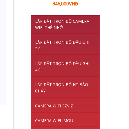
Giá
Giá
845,000
VNĐ
gốc
hiện
là:
tại
LẮP ĐẶT TRỌN BỘ CAMERA
1,220,000VNĐ.
là:
WIFI THẺ NHỚ
845,000VNĐ.
LĂP ĐẶT TRỌN BỘ ĐẦU GHI
2.0
LĂP ĐẶT TRỌN BỘ ĐẦU GHI
4.0
LẮP ĐẶT TRỌN BỘ HT BÁO
CHÁY
CAMERA WIFI EZVIZ
CAMERA WIFI IMOU