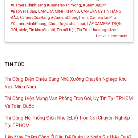
#CameraChinhHang #CameraVanPhong
,
#GiamSat24h
#BaoVeTaiSan
,
CAMERA MINH KHANG
,
CAMERA UY TÍN HÀNG
ĐẦU
,
CameraCuaHang #CameraChongTrom
,
CameraTanPhu
#CameraMinhKhang
,
Chưa được phân loại
,
LẮP CAMERA TRỌN
GÓI
,
style
,
Tin khuyến mãi
,
Tin nổi bật
,
Tin Tức
,
Uncategorized
Leave a comment
TIN TỨC
Thi Công Điện Chiếu Sáng Nhà Xưởng Chuyên Nghiệp Khu
Vực Miền Nam
Thi Công Điện Mạng Văn Phòng Trọn Gói, Uy Tín Tại TP.HCM
Và Toàn Quốc
Thi Công Hệ Thống Điện Nhẹ (ELV) Trọn Gói Chuyên Nghiệp
Tại TPHCM
Lắp Máy Chấm Công Ở Đâu Để Quản Lý Nhân Sự Hiệu Quả?