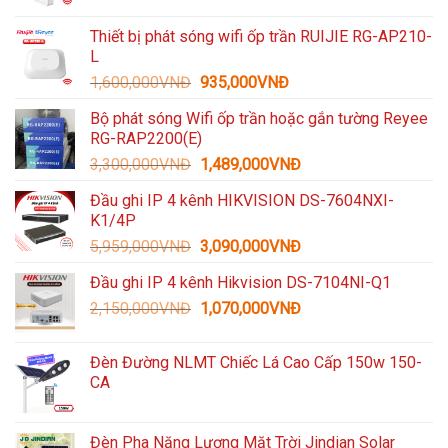
Thiết bị phát sóng wifi ốp trần RUIJIE RG-AP210-
L
Giá
Giá
1,600,000
VNĐ
935,000
VNĐ
gốc
hiện
Bộ phát sóng Wifi ốp trần hoặc gắn tường Reyee
là:
tại
RG-RAP2200(E)
1,600,000VNĐ.
là:
Giá
Giá
3,300,000
VNĐ
1,489,000
VNĐ
935,000VNĐ.
gốc
hiện
Đầu ghi IP 4 kênh HIKVISION DS-7604NXI-
là:
tại
K1/4P
3,300,000VNĐ.
là:
Giá
Giá
5,959,000
VNĐ
3,090,000
VNĐ
1,489,000VNĐ.
gốc
hiện
Đầu ghi IP 4 kênh Hikvision DS-7104NI-Q1
là:
tại
Giá
Giá
2,150,000
VNĐ
5,959,000VNĐ.
1,070,000
VNĐ
là:
gốc
hiện
3,090,000VNĐ.
là:
tại
Đèn Đường NLMT Chiếc Lá Cao Cấp 150w 150-
2,150,000VNĐ.
là:
CA
1,070,000VNĐ.
Đèn Pha Năng Lượng Mặt Trời Jindian Solar