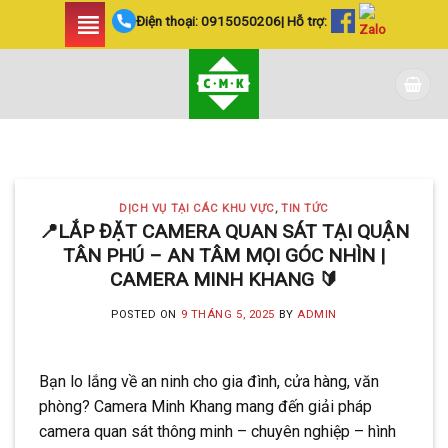
Skip
Điện thoại:
0915050206
| Hỗ trợ:
to
content
DỊCH VỤ TẠI CÁC KHU VỰC TIN
TỨC
LẮP ĐẶT CAMERA
DỊCH VỤ TẠI CÁC KHU VỰC
,
TIN TỨC
HUYỆN BÌNH CHÁNH
📍LẮP ĐẶT CAMERA QUAN SÁT TẠI QUẬN
TÂN PHÚ – AN TÂM MỌI GÓC NHÌN |
SIÊU AN NINH VÀ SIÊU
CAMERA MINH KHANG 🔰
TIẾT KIỆM | CAMERA
POSTED ON
9 THÁNG 5, 2025
BY
ADMIN
MINH KHANG
20 Tháng 5, 2025
Bạn lo lắng về an ninh cho gia đình, cửa hàng, văn
Với hơn 5 năm kinh nghiệm, Camera
phòng? Camera Minh Khang mang đến giải pháp
Minh Khang là đơn vị hàng đầu trong [...]
camera quan sát thông minh – chuyên nghiệp – hình