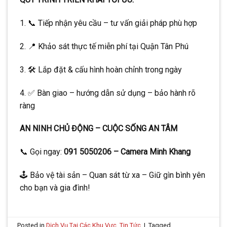
1. 📞 Tiếp nhận yêu cầu – tư vấn giải pháp phù hợp
2. 📍 Khảo sát thực tế miễn phí tại Quận Tân Phú
3. 🛠️ Lắp đặt & cấu hình hoàn chỉnh trong ngày
4. ✅ Bàn giao – hướng dẫn sử dụng – bảo hành rõ
ràng
AN NINH CHỦ ĐỘNG – CUỘC SỐNG AN TÂM
📞 Gọi ngay:
091 5050206 – Camera Minh Khang
🕹️ Bảo vệ tài sản – Quan sát từ xa – Giữ gìn bình yên
cho bạn và gia đình!
Posted in
Dịch Vụ Tại Các Khu Vực
,
Tin Tức
|
Tagged