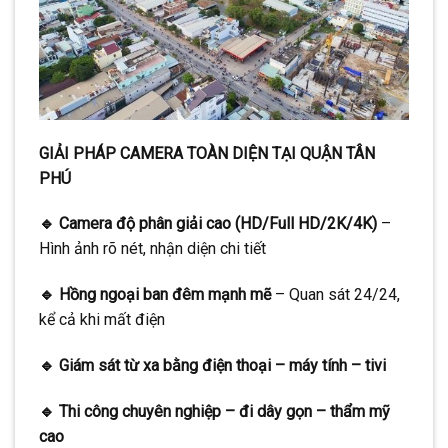
GIẢI PHÁP CAMERA TOÀN DIỆN TẠI QUẬN TÂN
PHÚ
🔹 Camera độ phân giải cao (HD/Full HD/2K/4K)
–
Hình ảnh rõ nét, nhận diện chi tiết
🔹 Hồng ngoại ban đêm mạnh mẽ
– Quan sát 24/24,
kể cả khi mất điện
🔹 Giám sát từ xa bằng điện thoại – máy tính – tivi
🔹 Thi công chuyên nghiệp – đi dây gọn – thẩm mỹ
cao