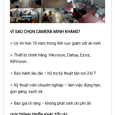
VÌ SAO CHỌN CAMERA MINH KHANG?
⭐ Uy tín hơn 10 năm trong lĩnh vực giám sát an ninh
⭐ Thiết bị chính hãng: Hikvision, Dahua, Ezviz,
KBVision…
⭐ Bảo hành lâu dài – hỗ trợ kỹ thuật tận nơi 24/7
⭐ Kỹ thuật viên chuyên nghiệp – làm việc đúng hẹn,
gọn gàng, sạch sẽ
⭐ Báo giá rõ ràng – không phát sinh chi phí ẩn
QUY TRÌNH TRIỂN KHAI TỐI ƯU: