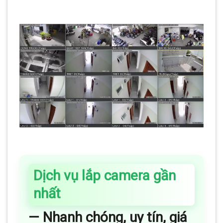
MINH KHANG
20 Tháng 5, 2025
Với hơn 5 năm kinh nghiệm, Camera
Minh Khang là đơn vị hàng đầu
trong [...]
CONTINUE READING
→
Dịch vụ lắp camera gần
nhất
— Nhanh chóng, uy tín, giá