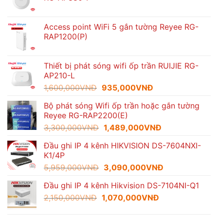
Access point WiFi 5 gắn tường Reyee RG-
RAP1200(P)
Thiết bị phát sóng wifi ốp trần RUIJIE RG-
AP210-L
Giá
Giá
1,600,000
VNĐ
935,000
VNĐ
gốc
hiện
Bộ phát sóng Wifi ốp trần hoặc gắn tường
là:
tại
Reyee RG-RAP2200(E)
1,600,000VNĐ.
là:
Giá
Giá
3,300,000
VNĐ
1,489,000
VNĐ
935,000VNĐ.
gốc
hiện
Đầu ghi IP 4 kênh HIKVISION DS-7604NXI-
là:
tại
K1/4P
3,300,000VNĐ.
là:
Giá
Giá
5,959,000
VNĐ
3,090,000
VNĐ
1,489,000VNĐ.
gốc
hiện
Đầu ghi IP 4 kênh Hikvision DS-7104NI-Q1
là:
tại
Giá
Giá
2,150,000
VNĐ
1,070,000
5,959,000VNĐ.
VNĐ
là:
gốc
hiện
3,090,000VNĐ
là:
tại