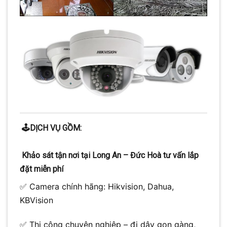
🕹️DỊCH VỤ GỒM:
Khảo sát tận nơi tại Long An – Đức Hoà tư vấn lắp
đặt miễn phí
✅ Camera chính hãng: Hikvision, Dahua,
KBVision
✅ Thi công chuyên nghiệp – đi dây gọn gàng,