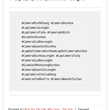
#CameraMinhKhang #CameraDucHoa 
#LapCameraLongAn  

#LapCameraTuXa #CameraAnNinh 
#GiamSatDucHoa  

#CameraGiaReLongAn 
#CameraQuanSatDucHoa 
#LapDatCameraDucHoa#LapDatCameraDucHoa  

#CameraDucHoaLongAn #LapCameraTuXa  

#CameraGiaReLongAn 
#GiamSatNhaXuongDucHoa  

#CameraQuanSatLongAn 
#LapCameraChoCuaHang  

Posted in
Dịch Vụ Tại Các Khu Vực
,
Tin Tức
|
Tagged