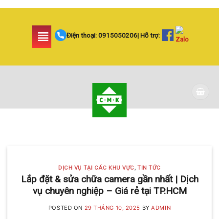
Skip
to
content
Điện thoại:
0915050206
| Hỗ trợ:
DỊCH VỤ TẠI CÁC KHU VỰC TIN
TỨC
LẮP ĐẶT CAMERA
HUYỆN BÌNH CHÁNH
DỊCH VỤ TẠI CÁC KHU VỰC
,
TIN TỨC
Lắp đặt & sửa chữa camera gần nhất | Dịch
SIÊU AN NINH VÀ SIÊU
vụ chuyên nghiệp – Giá rẻ tại TP.HCM
TIẾT KIỆM | CAMERA
POSTED ON
29 THÁNG 10, 2025
BY
ADMIN