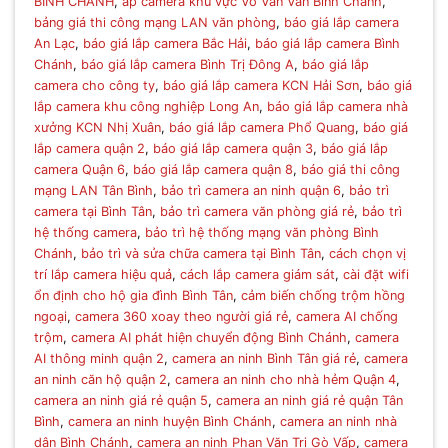
BÌNH CHÁNH
,
ắp camera khu vực Võ Văn Vân Bình Chánh
,
bảng giá thi công mạng LAN văn phòng
,
báo giá lắp camera
An Lạc
,
báo giá lắp camera Bắc Hải
,
báo giá lắp camera Bình
Chánh
,
báo giá lắp camera Bình Trị Đông A
,
báo giá lắp
camera cho công ty
,
báo giá lắp camera KCN Hải Sơn
,
báo giá
lắp camera khu công nghiệp Long An
,
báo giá lắp camera nhà
xưởng KCN Nhị Xuân
,
báo giá lắp camera Phổ Quang
,
báo giá
lắp camera quận 2
,
báo giá lắp camera quận 3
,
báo giá lắp
camera Quận 6
,
báo giá lắp camera quận 8
,
báo giá thi công
mạng LAN Tân Bình
,
bảo trì camera an ninh quận 6
,
bảo trì
camera tại Bình Tân
,
bảo trì camera văn phòng giá rẻ
,
bảo trì
hệ thống camera
,
bảo trì hệ thống mạng văn phòng Bình
Chánh
,
bảo trì và sửa chữa camera tại Bình Tân
,
cách chọn vị
trí lắp camera hiệu quả
,
cách lắp camera giám sát
,
cài đặt wifi
ổn định cho hộ gia đình Bình Tân
,
cảm biến chống trộm hồng
ngoại
,
camera 360 xoay theo người giá rẻ
,
camera AI chống
trộm
,
camera AI phát hiện chuyển động Bình Chánh
,
camera
AI thông minh quận 2
,
camera an ninh Bình Tân giá rẻ
,
camera
an ninh căn hộ quận 2
,
camera an ninh cho nhà hẻm Quận 4
,
camera an ninh giá rẻ quận 5
,
camera an ninh giá rẻ quận Tân
Bình
,
camera an ninh huyện Bình Chánh
,
camera an ninh nhà
dân Bình Chánh
,
camera an ninh Phan Văn Trị Gò Vấp
,
camera