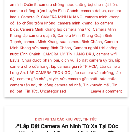
an ninh Quận 9
,
camera chống nước chống bụi cho mặt tiền
,
camera chống trộm huyện Bình Chánh
,
camera dahua
,
camera
Imou
,
Camera IP
,
CAMERA MINH KHANG
,
camera minh khang
có lắp chống trộm không
,
camera minh khang lắp camera
bida
,
Camera Minh Khang lắp camera nhà trọ
,
Camera Minh
Khang lắp camera quận 5
,
Camera Minh Khang Quận Bình
Thạnh
,
camera Minh Khang sửa camera Bình Chánh
,
Camera
Minh Khang sửa mạng Bình Chánh
,
Camera ngoài trời chống
nước Bình Chánh
,
CAMERA UY TÍN HÀNG ĐẦU
,
camera wifi
Ezviz
,
Chưa được phân loại
,
dịch vụ lắp đặt camera uy tín
,
lắp
camera cho cửa hàng
,
lắp camera giá rẻ TP.HCM
,
Lắp camera
Long An
,
LẮP CAMERA TRỌN GÓI
,
lắp camera văn phòng
,
lắp
đặt camera gần nhất
,
style
,
sửa camera gần nhất
,
sửa chữa
camera tận nơi
,
thi công camera tại nhà
,
Tin khuyến mãi
,
Tin
nổi bật
,
Tin Tức
,
Uncategorized
Leave a comment
DỊCH VỤ TẠI CÁC KHU VỰC
,
TIN TỨC
📍Lắp Đặt Camera An Ninh Từ Xa Tại Đức