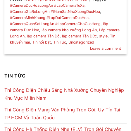
#CameraDucHoaLongAn #LapCameraTuXa
,
#CameraGiaReLongAn #GiamSatNhaXuongDucHoa
,
#CameraMinhKhang #LapDatCameraDucHoa
,
#CameraQuanSatLongAn #LapCameraChoCuaHang
,
lắp
camera Đức Hoà
,
lắp camera kho xưởng Long An
,
Lắp camera
Long An
,
lắp camera Tân Đô
,
lắp camera Tân Đức
,
style
,
Tin
khuyến mãi
,
Tin nổi bật
,
Tin Tức
,
Uncategorized
Leave a comment
TIN TỨC
Thi Công Điện Chiếu Sáng Nhà Xưởng Chuyên Nghiệp
Khu Vực Miền Nam
Thi Công Điện Mạng Văn Phòng Trọn Gói, Uy Tín Tại
TP.HCM Và Toàn Quốc
Thi Công Hệ Thống Điện Nhẹ (ELV) Trọn Gói Chuyên