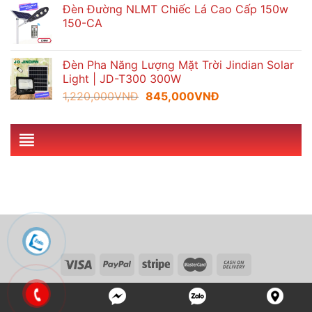
Đèn Đường NLMT Chiếc Lá Cao Cấp 150w
2,150,000VNĐ.
là:
150-CA
1,070,000VNĐ.
Đèn Pha Năng Lượng Mặt Trời Jindian Solar
Light | JD-T300 300W
Giá
Giá
1,220,000
VNĐ
845,000
VNĐ
gốc
hiện
là:
tại
1,220,000VNĐ.
là:
845,000VNĐ.
Copyright 2026 ©
cameraminhkhang.net