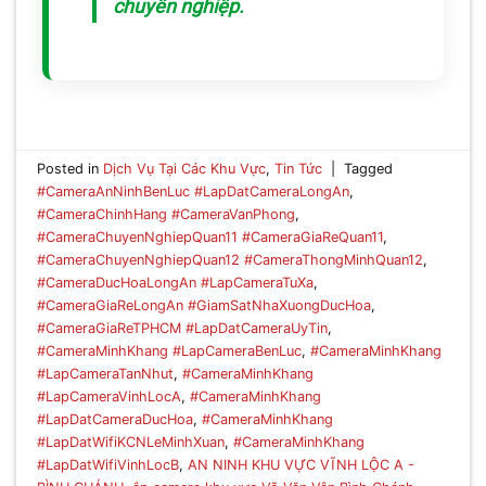
chuyên nghiệp.
Posted in
Dịch Vụ Tại Các Khu Vực
,
Tin Tức
|
Tagged
#CameraAnNinhBenLuc #LapDatCameraLongAn
,
#CameraChinhHang #CameraVanPhong
,
#CameraChuyenNghiepQuan11 #CameraGiaReQuan11
,
#CameraChuyenNghiepQuan12 #CameraThongMinhQuan12
,
#CameraDucHoaLongAn #LapCameraTuXa
,
#CameraGiaReLongAn #GiamSatNhaXuongDucHoa
,
#CameraGiaReTPHCM #LapDatCameraUyTin
,
#CameraMinhKhang #LapCameraBenLuc
,
#CameraMinhKhang
#LapCameraTanNhut
,
#CameraMinhKhang
#LapCameraVinhLocA
,
#CameraMinhKhang
#LapDatCameraDucHoa
,
#CameraMinhKhang
#LapDatWifiKCNLeMinhXuan
,
#CameraMinhKhang
#LapDatWifiVinhLocB
,
AN NINH KHU VỰC VĨNH LỘC A -