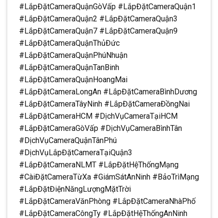
#LắpĐặtCameraQuậnGòVấp #LắpĐặtCameraQuận1
#LắpĐặtCameraQuận2 #LắpĐặtCameraQuận3
#LắpĐặtCameraQuận7 #LắpĐặtCameraQuận9
#LắpĐặtCameraQuậnThủĐức
#LắpĐặtCameraQuậnPhúNhuận
#LắpĐặtCameraQuậnTanBinh
#LắpĐặtCameraQuậnHoangMai
#LắpĐặtCameraLongAn #LắpĐặtCameraBìnhDương
#LắpĐặtCameraTâyNinh #LắpĐặtCameraĐồngNai
#LắpĐặtCameraHCM #DịchVụCameraTạiHCM
#LắpĐặtCameraGòVấp #DịchVụCameraBìnhTân
#DịchVụCameraQuậnTânPhú
#DịchVụLắpĐặtCameraTạiQuận3
#LắpĐặtCameraNLMT #LắpĐặtHệThốngMạng
#CàiĐặtCameraTừXa #GiámSátAnNinh #BảoTrìMạng
#LắpĐặtĐiệnNăngLượngMặtTrời
#LắpĐặtCameraVănPhòng #LắpĐặtCameraNhàPhố
#LắpĐặtCameraCôngTy #LắpĐặtHệThốngAnNinh