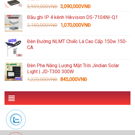
3,300,000VNĐ.
là:
Giá
Giá
5,959,000
VNĐ
3,090,000
VNĐ
1,489,000VNĐ.
gốc
hiện
Đầu ghi IP 4 kênh Hikvision DS-7104NI-Q1
là:
tại
Giá
Giá
2,150,000
VNĐ
5,959,000VNĐ.
1,070,000
VNĐ
là:
gốc
hiện
3,090,000VNĐ.
là:
tại
Đèn Đường NLMT Chiếc Lá Cao Cấp 150w 150-
2,150,000VNĐ.
là:
CA
1,070,000VNĐ.
Đèn Pha Năng Lượng Mặt Trời Jindian Solar
Light | JD-T300 300W
Giá
Giá
1,220,000
VNĐ
845,000
VNĐ
gốc
hiện
là:
tại
1,220,000VNĐ.
là:
845,000VNĐ.