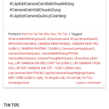
#LắpĐặtCameraCảmBiếnChuyểnĐộng
#CameraGiámSátChuyênDụng
#LắpĐặtCameraQuảnLýCửaHàng
Posted in
Dịch Vụ Tại Các Khu Vực
,
Tin Tức
|
Tagged
#CameraMinhKhangQuan3
,
#CameraQuan3
,
#LapCameraQuan3
,
#PHUONG10QUAN3
,
CAMERA MINH KHANG
,
CAMERA NHÀ TRỌ
QUẬN 3
,
CAMERA PHƯỜNG 7 QUẬN 3
,
CameraCuaHangQuan3
,
CameraGiamSatQuan3
,
CameraMinhKhangTPHCM
,
CameraNhaOQuan3
,
CameraThongMinhQuan3
,
Chưa được phân
loại
,
LẮP CAMERA GIÁ SIÊU CHẤT TẠI QUẬN 3
,
LẮP CAMERA TRỌN
GÓI
,
LẮP ĐẶT CAMERA GIÁ TỐT - CHẤT LƯỢNG CAO
,
LapCameraGiaReTPHCM
,
LapDatCameraChuyenNghiepQuan3
,
MẮT THẦN QUẬN 3
,
style
,
Tin khuyến mãi
,
Tin nổi bật
,
Tin Tức
,
Uncategorized
Leave a comment
TIN TỨC