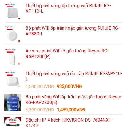
Thiết bị phát sóng ốp tường wifi RUIJIE RG-
AP110-L
Bộ phát Wifi ốp trần hoặc gắn tường RUIJIE RG-
AP880-I
Access point WiFi 5 gắn tường Reyee RG-
RAP1200(P)
Thiết bị phát sóng wifi ốp trần RUIJIE RG-AP210-
L
Giá
Giá
1,600,000
VNĐ
935,000
VNĐ
gốc
hiện
Bộ phát sóng Wifi ốp trần hoặc gắn tường Reyee
là:
tại
RG-RAP2200(E)
1,600,000VNĐ.
là:
Giá
Giá
3,300,000
VNĐ
1,489,000
VNĐ
935,000VNĐ.
gốc
hiện
Đầu ghi IP 4 kênh HIKVISION DS-7604NXI-
là:
tại
K1/4P