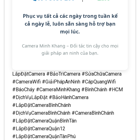
Phục vụ tất cả các ngày trong tuần kể
cả ngày lễ
, luôn sẵn sàng hỗ trợ bạn
mọi lúc.
Camera Minh Khang – Đối tác tin cậy cho mọi
giải pháp an ninh của bạn.
LắpĐặtCamera #BảoTrìCamera #SửaChữaCamera
#CameraWifi #GiảiPhápAnNinh #CápQuangWifi
#BáoCháy #CameraMinhKhang #BìnhChánh #HCM
#DịchVụLắpĐặt #BảoHànhCamera
#LắpĐặtCameraBìnhChánh
#DịchVụCameraBìnhChánh #CameraBìnhChánh
#LắpĐặtCameraQuậnBìnhTân
#LắpĐặtCameraQuận12
#LắpĐặtCameraQuậnTânPhú