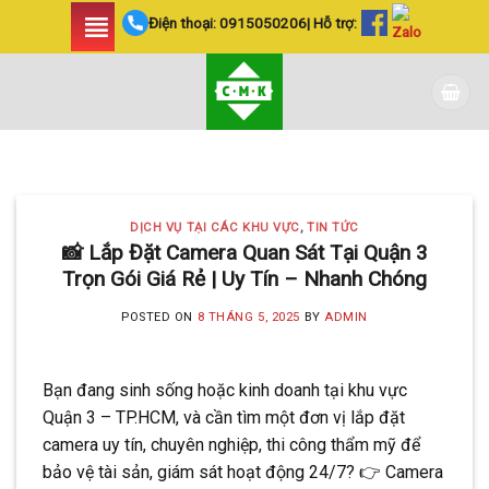
Skip
Điện thoại:
0915050206
| Hỗ trợ:
to
content
DỊCH VỤ TẠI CÁC KHU VỰC TIN
TỨC
LẮP ĐẶT CAMERA
DỊCH VỤ TẠI CÁC KHU VỰC
,
TIN TỨC
HUYỆN BÌNH CHÁNH
📸 Lắp Đặt Camera Quan Sát Tại Quận 3
Trọn Gói Giá Rẻ | Uy Tín – Nhanh Chóng
SIÊU AN NINH VÀ SIÊU
TIẾT KIỆM | CAMERA
POSTED ON
8 THÁNG 5, 2025
BY
ADMIN
MINH KHANG
Bạn đang sinh sống hoặc kinh doanh tại khu vực
20 Tháng 5, 2025
Quận 3 – TP.HCM, và cần tìm một đơn vị lắp đặt
Với hơn 5 năm kinh nghiệm, Camera
camera uy tín, chuyên nghiệp, thi công thẩm mỹ để
Minh Khang là đơn vị hàng đầu trong [...]
bảo vệ tài sản, giám sát hoạt động 24/7? 👉 Camera