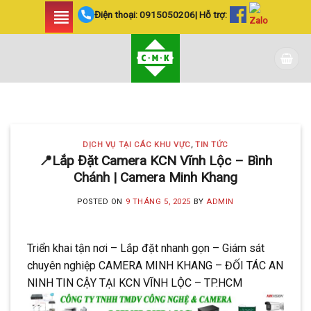
Skip
Điện thoại:
0915050206
| Hỗ trợ:
to
content
DỊCH VỤ TẠI CÁC KHU VỰC TIN
TỨC
LẮP ĐẶT CAMERA
DỊCH VỤ TẠI CÁC KHU VỰC
,
TIN TỨC
HUYỆN BÌNH CHÁNH
📍Lắp Đặt Camera KCN Vĩnh Lộc – Bình
Chánh | Camera Minh Khang
SIÊU AN NINH VÀ SIÊU
TIẾT KIỆM | CAMERA
POSTED ON
9 THÁNG 5, 2025
BY
ADMIN
MINH KHANG
Triển khai tận nơi – Lắp đặt nhanh gọn – Giám sát
20 Tháng 5, 2025
chuyên nghiệp CAMERA MINH KHANG – ĐỐI TÁC AN
Với hơn 5 năm kinh nghiệm, Camera
NINH TIN CẬY TẠI KCN VĨNH LỘC – TP.HCM
Minh Khang là đơn vị hàng đầu trong [...]