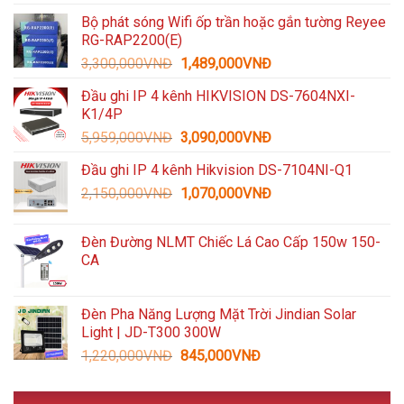
gốc
hiện
Bộ phát sóng Wifi ốp trần hoặc gắn tường Reyee
là:
tại
RG-RAP2200(E)
1,600,000VNĐ.
là:
Giá
Giá
3,300,000
VNĐ
1,489,000
VNĐ
935,000VNĐ.
gốc
hiện
Đầu ghi IP 4 kênh HIKVISION DS-7604NXI-
là:
tại
K1/4P
3,300,000VNĐ.
là:
Giá
Giá
5,959,000
VNĐ
3,090,000
VNĐ
1,489,000VNĐ.
gốc
hiện
Đầu ghi IP 4 kênh Hikvision DS-7104NI-Q1
là:
tại
Giá
Giá
2,150,000
VNĐ
5,959,000VNĐ.
1,070,000
VNĐ
là:
gốc
hiện
3,090,000VNĐ.
là:
tại
Đèn Đường NLMT Chiếc Lá Cao Cấp 150w 150-
2,150,000VNĐ.
là:
CA
1,070,000VNĐ.
Đèn Pha Năng Lượng Mặt Trời Jindian Solar
Light | JD-T300 300W
Giá
Giá
1,220,000
VNĐ
845,000
VNĐ
gốc
hiện
là:
tại