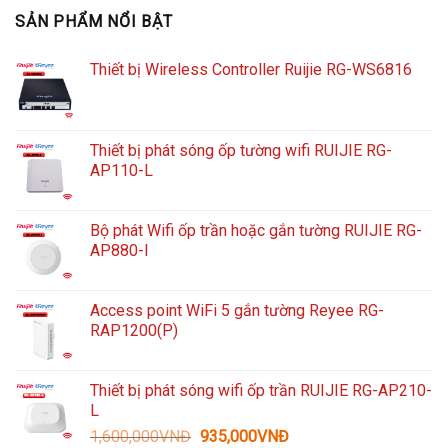
SẢN PHẨM NỔI BẬT
Thiết bị Wireless Controller Ruijie RG-WS6816
Thiết bị phát sóng ốp tường wifi RUIJIE RG-
AP110-L
Bộ phát Wifi ốp trần hoặc gắn tường RUIJIE RG-
AP880-I
Access point WiFi 5 gắn tường Reyee RG-
RAP1200(P)
Thiết bị phát sóng wifi ốp trần RUIJIE RG-AP210-
L
Giá
Giá
1,600,000
VNĐ
935,000
VNĐ