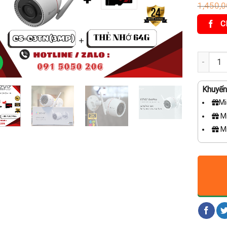
1,450,
C
🔥COMBO
Khuyến 
Mi
Mi
Mi