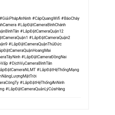
#GiảiPhápAnNinh #CápQuangWifi #BáoCháy
hCamera #LắpĐặtCameraBìnhChánh
uậnBìnhTân #LắpĐặtCameraQuận12
ặtCameraQuận1 #LắpĐặtCameraQuận2
uận9 #LắpĐặtCameraQuậnThủĐức
ắpĐặtCameraQuậnHoangMai
eraTâyNinh #LắpĐặtCameraĐồngNai
Vấp #DịchVụCameraBìnhTân
#LắpĐặtCameraNLMT #LắpĐặtHệThốngMạng
nNăngLượngMặtTrời
raCôngTy #LắpĐặtHệThốngAnNinh
ụng #LắpĐặtCameraQuảnLýCửaHàng