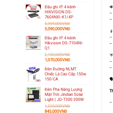
gốc
hiện

Đầu ghi IP 4 kênh
là:
tại
HIKVISION DS-
–
3,300,000VNĐ.
là:
7604NXI-K1/4P
1,489,000VNĐ.
–
5,959,000
VNĐ
Giá
Giá
3,090,000
VNĐ

gốc
hiện
– 
Đầu ghi IP 4 kênh
là:
tại
Hikvision DS-7104NI-
–
5,959,000VNĐ.
là:
Q1
3,090,000VNĐ.
2,150,000
VNĐ
Giá
Giá
1,070,000
VNĐ
–
gốc
hiện
–
Đèn Đường NLMT
là:
tại
Chiếc Lá Cao Cấp 150w
2,150,000VNĐ.
là:
150-CA

1,070,000VNĐ.
Đèn Pha Năng Lượng
T
Mặt Trời Jindian Solar
Light | JD-T300 300W
–
1,220,000
VNĐ
Giá
Giá
845,000
VNĐ