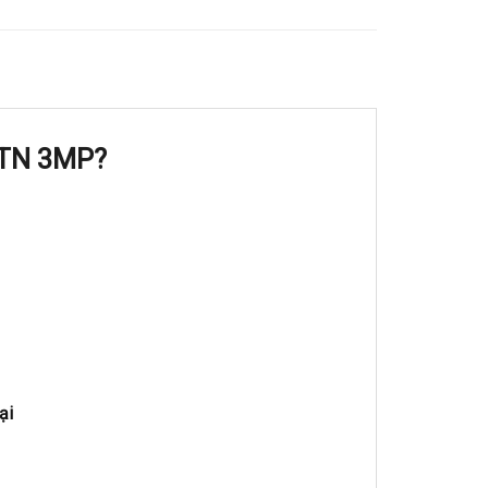
3TN 3MP?
ại