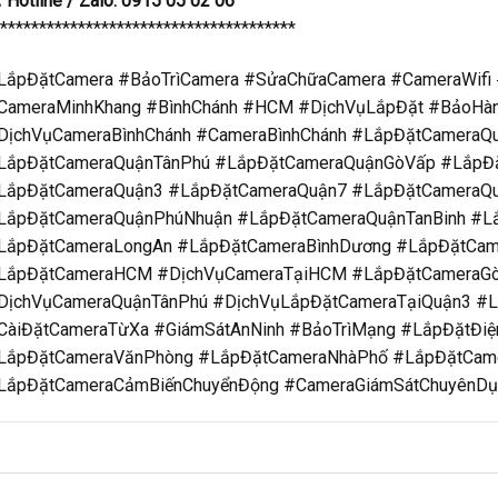
 Hotline / Zalo: 0915 05 02 06
**************************************
LắpĐặtCamera #BảoTrìCamera #SửaChữaCamera #CameraWifi 
CameraMinhKhang #BìnhChánh #HCM #DịchVụLắpĐặt #BảoHàn
DịchVụCameraBìnhChánh #CameraBìnhChánh #LắpĐặtCameraQ
LắpĐặtCameraQuậnTânPhú #LắpĐặtCameraQuậnGòVấp #LắpĐ
LắpĐặtCameraQuận3 #LắpĐặtCameraQuận7 #LắpĐặtCameraQ
LắpĐặtCameraQuậnPhúNhuận #LắpĐặtCameraQuậnTanBinh #L
LắpĐặtCameraLongAn #LắpĐặtCameraBìnhDương #LắpĐặtCam
LắpĐặtCameraHCM #DịchVụCameraTạiHCM #LắpĐặtCameraGò
DịchVụCameraQuậnTânPhú #DịchVụLắpĐặtCameraTạiQuận3 
CàiĐặtCameraTừXa #GiámSátAnNinh #BảoTrìMạng #LắpĐặtĐiệ
LắpĐặtCameraVănPhòng #LắpĐặtCameraNhàPhố #LắpĐặtCame
LắpĐặtCameraCảmBiếnChuyểnĐộng #CameraGiámSátChuyênD