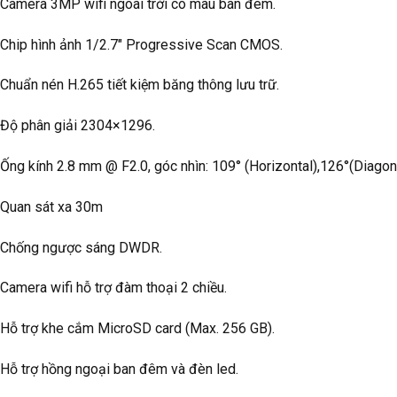
 Camera 3MP wifi ngoài trời có màu ban đêm.
 Chip hình ảnh 1/2.7″ Progressive Scan CMOS.
Chuẩn nén H.265 tiết kiệm băng thông lưu trữ.
 Độ phân giải 2304×1296.
Ống kính 2.8 mm @ F2.0, góc nhìn: 109° (Horizontal),126°(Diagona
 Quan sát xa 30m
 Chống ngược sáng DWDR.
Camera wifi hỗ trợ đàm thoại 2 chiều.
 Hỗ trợ khe cắm MicroSD card (Max. 256 GB).
 Hỗ trợ hồng ngoại ban đêm và đèn led.