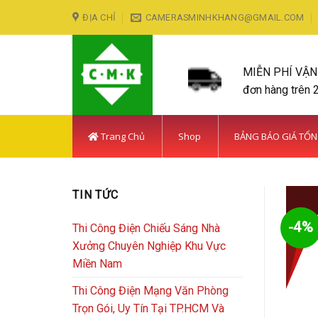
Skip
ĐỊA CHỈ
CAMERASMINHKHANG@GMAIL.COM
to
content
MIỄN PHÍ VẬ
đơn hàng trên 
Trang Chủ
Shop
BẢNG BÁO GIÁ TỔ
TIN TỨC
-4%
Thi Công Điện Chiếu Sáng Nhà
Xưởng Chuyên Nghiệp Khu Vực
Miền Nam
Thi Công Điện Mạng Văn Phòng
Trọn Gói, Uy Tín Tại TP.HCM Và