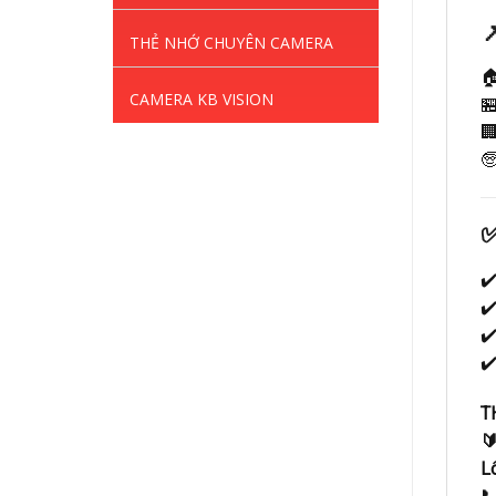

THẺ NHỚ CHUYÊN CAMERA

CAMERA KB VISION


🧓
✔
✔
✔
✔️
T

Lô