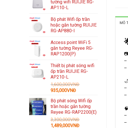
tường wifi RUIJIE RG-
AP110-L
Bộ phát Wifi ốp trần
MÔ 
hoặc gắn tường RUIJIE
RG-AP880-I

Access point WiFi 5
gắn tường Reyee RG-

RAP1200(P)
–
Thiết bị phát sóng wifi
–
ốp trần RUIJIE RG-
AP210-L

1,600,000
VNĐ
–
Giá
Giá
935,000
VNĐ
–
gốc
hiện
Bộ phát sóng Wifi ốp
là:
tại
trần hoặc gắn tường
1,600,000VNĐ.
là:

Reyee RG-RAP2200(E)
935,000VNĐ.
– 
3,300,000
VNĐ
–
Giá
Giá
1,489,000
VNĐ