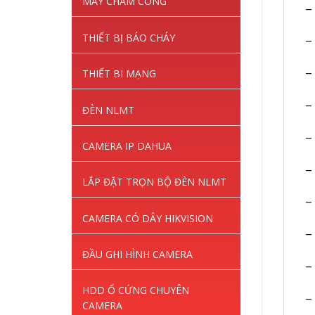
MÁY CHẤM CÔNG
–
THIẾT BỊ BÁO CHÁY
–
THIẾT BI MẠNG
–
–
ĐÈN NLMT
–
CAMERA IP DAHUA
– 
LẮP ĐẶT TRỌN BỘ ĐÈN NLMT
–
CAMERA CÓ DÂY HIKVISION
–
ĐẦU GHI HÌNH CAMERA
–
HDD Ổ CỨNG CHUYÊN
–
CAMERA