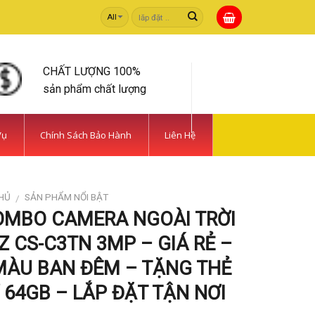
Tìm
kiếm:
CHẤT LƯỢNG 100%
sản phẩm chất lượng
Vụ
Chính Sách Bảo Hành
Liên Hệ
HỦ
SẢN PHẨM NỔI BẬT
/
OMBO CAMERA NGOÀI TRỜI
Z CS-C3TN 3MP – GIÁ RẺ –
MÀU BAN ĐÊM – TẶNG THẺ
64GB – LẮP ĐẶT TẬN NƠI