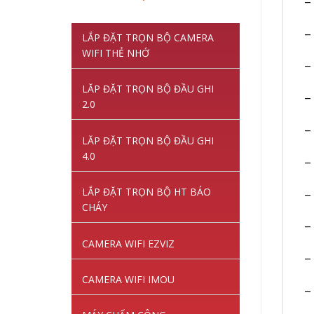
–
gốc
hiện
là:
tại
–
LẮP ĐẶT TRỌN BỘ CAMERA
1,220,000VNĐ.
là:
WIFI THẺ NHỚ
845,000VNĐ.
– 
LĂP ĐẶT TRỌN BỘ ĐẦU GHI
–
2.0
– 
LĂP ĐẶT TRỌN BỘ ĐẦU GHI
4.0
–
LẮP ĐẶT TRỌN BỘ HT BÁO
–
CHÁY
– 
CAMERA WIFI EZVIZ
–
CAMERA WIFI IMOU
–