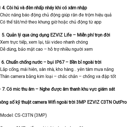

4. Còi hú và đèn nhấp nháy khi có xâm nhập
 Chức năng báo động chủ động giúp răn đe trộm hiệu quả
 Có thể tắt/mở theo khung giờ hoặc chủ động từ app

5. Quản lý qua ứng dụng EZVIZ Life – Miễn phí trọn đời
Xem trực tiếp, xem lại, tải video nhanh chóng
 Dễ dùng, bảo mật cao – hỗ trợ nhiều người xem
☔
6. Chuẩn chống nước – bụi IP67 – Bền bỉ ngoài trời
 Lắp cổng, mái hiên, sân nhà, kho hàng… yên tâm mưa nắng
 Thân camera bằng kim loại – chắc chắn – chống va đập tốt

7. Có mic thu âm – Nghe được âm thanh khu vực giám sát
hông số kỹ thuật camera Wifi ngoài trời 3MP EZVIZ C3TN OutPro
 Model: CS-C3TN (3MP)