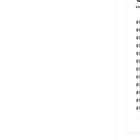

**
#
#
#
#
#
#
#
#
#
#
#
#