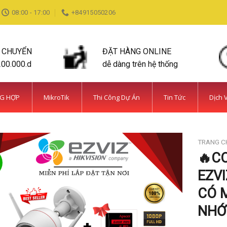
08:00 - 17:00
+84915050206
N CHUYỂN
ĐẶT HÀNG ONLINE
200.000.d
dễ dàng trên hệ thống
NG HỢP
MikroTik
Thi Công Dự Án
Tin Tức
Dịch 
TRANG C
🔥C
EZVI
CÓ 
NHỚ 