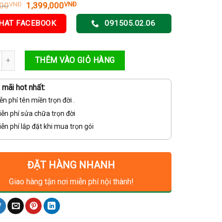
Giá
Giá
000
1,399,000
VNĐ
VNĐ
gốc
hiện
là:
tại
HAT FACEBOOK
091505.02.06
1,450,000VNĐ.
là:
1,399,000VNĐ.
 CAMERA NGOÀI TRỜI EZVIZ CS-C3TN 3MP – GIÁ RẺ – CÓ MÀU BAN
THÊM VÀO GIỎ HÀNG
mãi hot nhất:
ễn phí tên miền trọn đời .
ễn phí sửa chữa trọn đời
ễn phí lắp đặt khi mua trọn gói
ĐẶT HÀNG NHANH
Giao hàng tận nơi miễn phí nội thành!