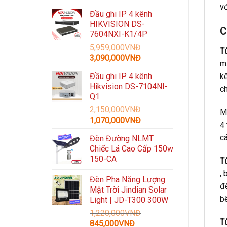
gốc
hiện
v
Đầu ghi IP 4 kênh
là:
tại
HIKVISION DS-
3,300,000VNĐ.
là:
C
7604NXI-K1/4P
1,489,000VNĐ.
5,959,000
VNĐ
T
Giá
Giá
3,090,000
VNĐ
m
gốc
hiện
Đầu ghi IP 4 kênh
k
là:
tại
Hikvision DS-7104NI-
ch
5,959,000VNĐ.
là:
Q1
3,090,000VNĐ.
2,150,000
VNĐ
Mộ
Giá
Giá
1,070,000
VNĐ
4
gốc
hiện
cá
Đèn Đường NLMT
là:
tại
Chiếc Lá Cao Cấp 150w
2,150,000VNĐ.
là:
150-CA
T
1,070,000VNĐ.
, 
Đèn Pha Năng Lượng
đ
Mặt Trời Jindian Solar
bê
Light | JD-T300 300W
1,220,000
VNĐ
T
Giá
Giá
845,000
VNĐ