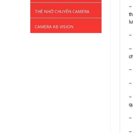
–
THẺ NHỚ CHUYÊN CAMERA
th
l
CAMERA KB VISION
–
– 
ch
–
– 
– 
q
–
–