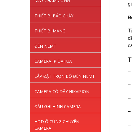
MÁY CHẤM CÔNG
gi
THIẾT BỊ BÁO CHÁY
Đ
THIẾT BI MẠNG
T
cầ
ca
ĐÈN NLMT
T
CAMERA IP DAHUA
–
LẮP ĐẶT TRỌN BỘ ĐÈN NLMT
–
CAMERA CÓ DÂY HIKVISION
–
ĐẦU GHI HÌNH CAMERA
–
HDD Ổ CỨNG CHUYÊN
–
CAMERA