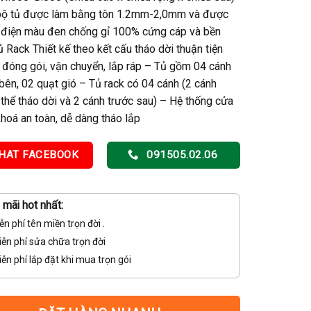
bộ tủ được làm bằng tôn 1.2mm-2,0mm và được
h điện màu đen chống gỉ 100% cứng cáp và bền
 Rack Thiết kế theo kết cấu tháo dời thuận tiện
 đóng gói, vận chuyển, lắp ráp – Tủ gồm 04 cánh
ên, 02 quạt gió – Tủ rack có 04 cánh (2 cánh
thể tháo dời và 2 cánh trước sau) – Hệ thống cửa
hoá an toàn, dễ dàng tháo lắp
HAT FACEBOOK
091505.02.06
mãi hot nhất:
ễn phí tên miền trọn đời .
ễn phí sửa chữa trọn đời
ễn phí lắp đặt khi mua trọn gói