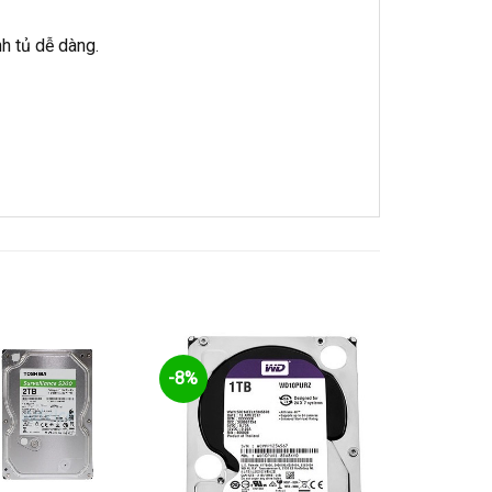
h tủ dễ dàng.
-8%