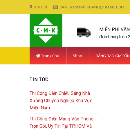
Skip
ĐỊA CHỈ
CAMERASMINHKHANG@GMAIL.COM
to
content
MIỄN PHÍ VẬ
đơn hàng trên 
Trang Chủ
Shop
BẢNG BÁO GIÁ TỔ
TIN TỨC
Thi Công Điện Chiếu Sáng Nhà
Xưởng Chuyên Nghiệp Khu Vực
Miền Nam
Thi Công Điện Mạng Văn Phòng
Trọn Gói, Uy Tín Tại TP.HCM Và