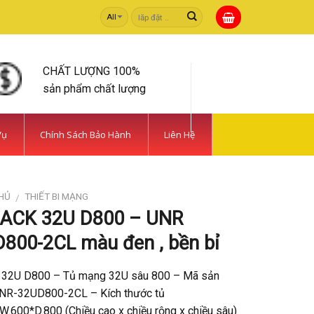
Tìm
kiếm:
CHẤT LƯỢNG 100%
sản phẩm chất lượng
Vụ
Chính Sách Bảo Hành
Liên Hệ
HỦ
THIẾT BI MẠNG
/
ACK 32U D800 – UNR
800-2CL màu đen , bền bỉ
 32U D800 – Tủ mạng 32U sâu 800 – Mã sản
NR-32UD800-2CL – Kích thước tủ
.600*D.800 (Chiều cao x chiều rộng x chiều sâu)