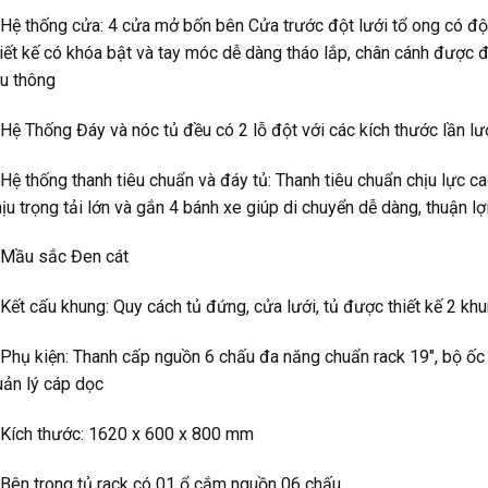
 Hệ thống cửa: 4 cửa mở bốn bên Cửa trước đột lưới tổ ong có đ
iết kế có khóa bật và tay móc dễ dàng tháo lắp, chân cánh được đ
ưu thông
 Hệ Thống Đáy và nóc tủ đều có 2 lỗ đột với các kích thước lần l
Hệ thống thanh tiêu chuẩn và đáy tủ: Thanh tiêu chuẩn chịu lực c
ịu trọng tải lớn và gắn 4 bánh xe giúp di chuyển dễ dàng, thuận lợi
 Mầu sắc Đen cát
Kết cấu khung: Quy cách tủ đứng, cửa lưới, tủ được thiết kế 2 kh
Phụ kiện: Thanh cấp nguồn 6 chấu đa năng chuẩn rack 19″, bộ ốc c
uản lý cáp dọc
 Kích thước: 1620 x 600 x 800 mm
 Bên trong tủ rack có 01 ổ cắm nguồn 06 chấu