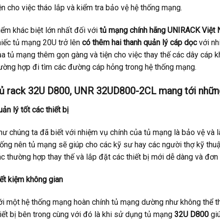
ện cho việc tháo lắp và kiểm tra bảo vệ hệ thống mạng.
ểm khác biệt lớn nhất đối với
tủ mạng chính hãng UNIRACK Việt
hiếc tủ mạng 20U trở lên
có thêm hai thanh quản lý cáp dọc
với nh
a tủ mạng thêm gọn gàng và tiện cho việc thay thế các dây cáp khi
rường hợp đi tìm các đường cáp hỏng trong hệ thống mạng.
ủ rack 32U D800, UNR 32UD800-2CL mang tới những 
ản lý tốt các thiết bị
ư chúng ta đã biết với nhiệm vụ chính của tủ mạng là bảo vệ và l
ống nên tủ mạng sẽ giúp cho các kỹ sư hay các người thợ kỹ thuật 
c thường hợp thay thế và lắp đặt các thiết bị mới dễ dàng và đơn 
iết kiệm không gian
ới một hệ thống mạng hoàn chính tủ mạng dường như không thể thiế
iết bị bên trong cùng với đó là khi sử dụng tủ mạng
32U D800
gi