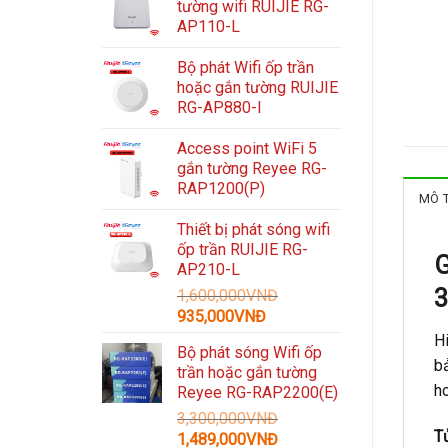
tường wifi RUIJIE RG-
AP110-L
Bộ phát Wifi ốp trần
hoặc gắn tường RUIJIE
RG-AP880-I
Access point WiFi 5
gắn tường Reyee RG-
RAP1200(P)
MÔ 
Thiết bị phát sóng wifi
ốp trần RUIJIE RG-
G
AP210-L
3
1,600,000
VNĐ
Giá
Giá
935,000
VNĐ
gốc
hiện
H
Bộ phát sóng Wifi ốp
là:
tại
bả
trần hoặc gắn tường
1,600,000VNĐ.
là:
ho
Reyee RG-RAP2200(E)
935,000VNĐ.
3,300,000
VNĐ
T
Giá
Giá
1,489,000
VNĐ