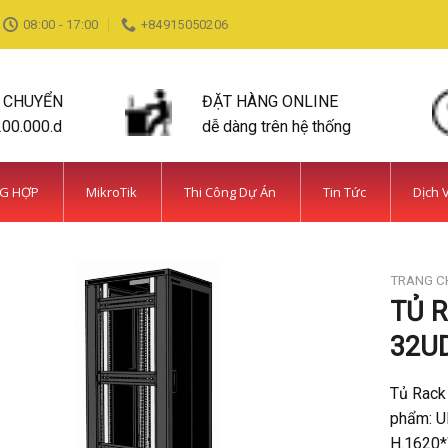
08:00 - 17:00
+84915050206
N CHUYỂN
ĐẶT HÀNG ONLINE
200.000.d
dễ dàng trên hệ thống
NG HỢP
MikroTik
Thi Công Dự Án
Tin Tức
Dịch 
TRANG C
TỦ R
32UD
Tủ Rack
phẩm: U
H.1620*W