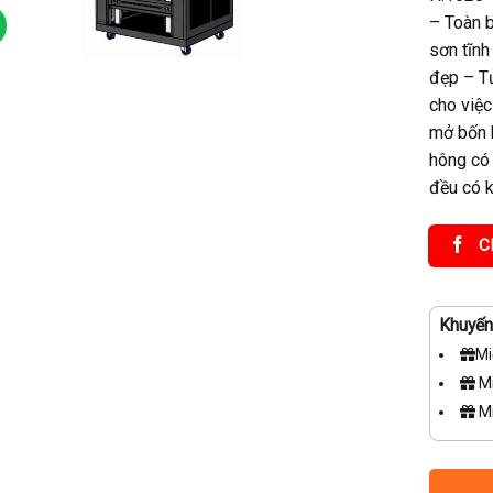
– Toàn 
sơn tĩn
đẹp – Tủ
cho việc
mở bốn b
hông có 
đều có k
C
Khuyến 
Mi
Mi
Mi