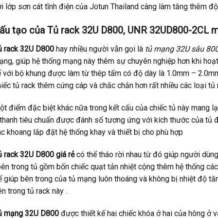
ới lớp sơn cát tĩnh điện của Jotun Thailand càng làm tăng thêm đ
ấu tạo của Tủ rack 32U D800, UNR 32UD800-2CL 
ủ rack 32U D800
hay nhiều người vẫn gọi là
tủ mạng 32U sâu 80
ạng, giúp hệ thống mạng này thêm sự chuyên nghiệp hơn khi hoạt
ế với bộ khung được làm từ thép tấm có độ dày là 1.0mm – 2.0mm
iếc tủ rack thêm cứng cáp và chắc chắn hơn rất nhiều các loại tủ r
t điểm đặc biệt khác nữa trong kết cấu của chiếc tủ này mang lại
 thanh tiêu chuẩn được đánh số tương ứng với kích thước của tủ 
c khoang lắp đặt hệ thống khay và thiết bị cho phù hợp
ủ rack 32U D800 giá rẻ
có thể tháo rời nhau từ đó giúp người dùng
bên trong tủ gồm bốn chiếc quạt tản nhiệt cộng thêm hệ thống các
ể giúp bên trong của tủ mạng luôn thoáng và không bị nhiệt độ t
n trong tủ rack này .
ủ mạng 32U D800
được thiết kế hai chiếc khóa ở hai của hông ở v