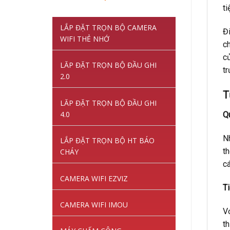
gốc
hiện
ti
là:
tại
LẮP ĐẶT TRỌN BỘ CAMERA
1,220,000VNĐ.
là:
Đi
WIFI THẺ NHỚ
845,000VNĐ.
c
củ
LĂP ĐẶT TRỌN BỘ ĐẦU GHI
t
2.0
T
LĂP ĐẶT TRỌN BỘ ĐẦU GHI
4.0
Qu
Nh
LẮP ĐẶT TRỌN BỘ HT BÁO
th
CHÁY
cá
CAMERA WIFI EZVIZ
T
CAMERA WIFI IMOU
V
th