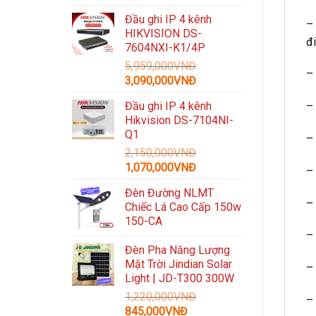
gốc
hiện
Đầu ghi IP 4 kênh
là:
tại
–
HIKVISION DS-
3,300,000VNĐ.
là:
đi
7604NXI-K1/4P
1,489,000VNĐ.
5,959,000
VNĐ
– 
Giá
Giá
3,090,000
VNĐ
gốc
hiện
Đầu ghi IP 4 kênh
–
là:
tại
Hikvision DS-7104NI-
5,959,000VNĐ.
là:
Q1
– 
3,090,000VNĐ.
2,150,000
VNĐ
Giá
Giá
1,070,000
VNĐ
–
gốc
hiện
Đèn Đường NLMT
là:
tại
– 
Chiếc Lá Cao Cấp 150w
2,150,000VNĐ.
là:
150-CA
1,070,000VNĐ.
– 
Đèn Pha Năng Lượng
Mặt Trời Jindian Solar
–
Light | JD-T300 300W
1,220,000
VNĐ
– 
Giá
Giá
845,000
VNĐ