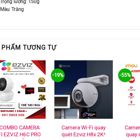
 Trọng lượng: 150g
 Màu: Trắng
 PHẨM TƯƠNG TỰ
-19%
-55%
 COMBO CAMERA
Camera Wi-Fi quay
Camera
FI EZVIZ H6C PRO
quét Ezviz H8x 2K⁺
quay 