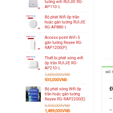
tường wifi RUIJIE RG-
AP110-L
Bộ phát Wifi ốp trần
hoặc gắn tường RUIJIE
RG-AP880-I
Access point WiFi 5
gắn tường Reyee RG-
RAP1200(P)
Thiết bị phát sóng wifi
ốp trần RUIJIE RG-
AP210-L
MÔ 
1,600,000
VNĐ
Giá
Giá
935,000
VNĐ
gốc
hiện
Đ
Bộ phát sóng Wifi ốp
là:
tại
trần hoặc gắn tường
1,600,000VNĐ.
là:
–
Reyee RG-RAP2200(E)
935,000VNĐ.
3,300,000
VNĐ
– 
Giá
Giá
1,489,000
VNĐ