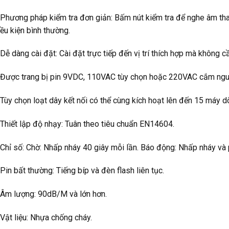
 Phương pháp kiểm tra đơn giản: Bấm nút kiểm tra để nghe âm th
ều kiện bình thường.
Dễ dàng cài đặt: Cài đặt trực tiếp đến vị trí thích hợp mà không c
 Được trang bị pin 9VDC, 110VAC tùy chọn hoặc 220VAC cắm ngu
Tùy chọn loạt dây kết nối có thể cùng kích hoạt lên đến 15 máy d
 Thiết lập độ nhạy: Tuân theo tiêu chuẩn EN14604.
Chỉ số: Chờ: Nhấp nháy 40 giây mỗi lần. Báo động: Nhấp nháy và ph
Pin bất thường: Tiếng bíp và đèn flash liên tục.
 Âm lượng: 90dB/M và lớn hơn.
Vật liệu: Nhựa chống cháy.