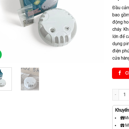
Đầu cảm
bao gồm 
động hoà
cháy. Kh
lớn để 
dụng pin
điện phứ
cửa hàng
C
Đầu cảm 
Khuyến 
Mi
Mi