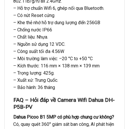
802.11b/g/n/ax 2.4GHz.
– Hỗ trợ chuẩn Wifi 6, ghép nối qua Bluetooth.
– Có nút Reset cứng
– Khe thẻ nhớ hỗ trợ dung lượng đến 256GB
– Chống nước IP66
– Chất liệu: Nhựa.
– Nguồn sử dụng 12 VDC.
– Công suất tối đa 4.56W
– Môi trường làm việc: –20 °C to +50 °C
– Kích thước: 116 mm × 138 mm × 139 mm
– Trọng lượng: 425g.
– Xuất xứ: Trung Quốc.
– Bảo hành: 36 tháng
FAQ – Hỏi đáp về Camera Wifi Dahua DH-
P5B-PV
Dahua Picoo B1 5MP có phù hợp chung cư không?
Có, quay quét 360° giám sát ban công, AI phát hiện