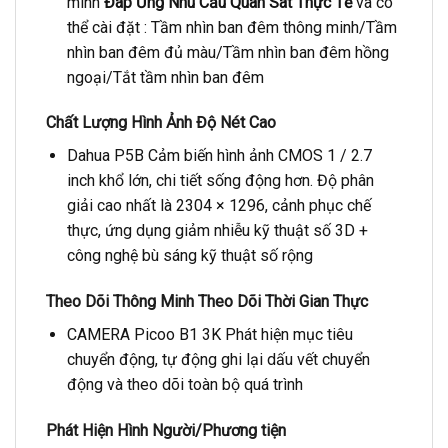
minh
Đáp Ứng Nhu Cầu Quan Sát Thực Tế
và có
thể cài đặt : Tầm nhìn ban đêm thông minh/Tầm
nhìn ban đêm đủ màu/Tầm nhìn ban đêm hồng
ngoại/Tắt tầm nhìn ban đêm
Chất Lượng Hình Ảnh Độ Nét Cao
Dahua P5B Cảm biến hình ảnh CMOS 1 / 2.7
inch khổ lớn, chi tiết sống động hơn. Độ phân
giải cao nhất là 2304 × 1296, cảnh phục chế
thực, ứng dụng giảm nhiễu kỹ thuật số 3D +
công nghệ bù sáng kỹ thuật số rộng
Theo Dõi Thông Minh Theo Dõi Thời Gian Thực
CAMERA Picoo B1 3K Phát hiện mục tiêu
chuyển động, tự động ghi lại dấu vết chuyển
động và theo dõi toàn bộ quá trình
Phát Hiện Hình Người/Phương tiện