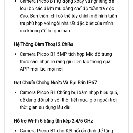
Camera Picoo b1 tự động xoay và nghiêng để
loại bỏ các điểm mù bằng chế độ tuần tra độc
đáo. Bạn thậm chí có thể tùy chỉnh mô hình tuần
tra phù hợp với ngôi nhà rất đặc biệt của mình
mà không để lại góc nào
Hệ Thống Đàm Thoại 2 Chiều
Camera Picoo B1 5MP tích hợp Mic độ trung
thực cao, nhận rõ ràng giữ liên lạc thông qua
APP mọi lúc, mọi nơi
Đạt Chuẩn Chống Nước Và Bụi Bẩn IP67
Camera Picoo B1 Chống bụi xâm nhập hiệu quả,
dễ dàng đối phó với thời tiết mưa, gió ngoài trời,
thời gian sử dụng lâu dài
Hỗ trợ Wi-Fi 6 băng tần kép 2,4/5 GHz
Camera Picoo B1 cho Kết nối ổn định để tăng