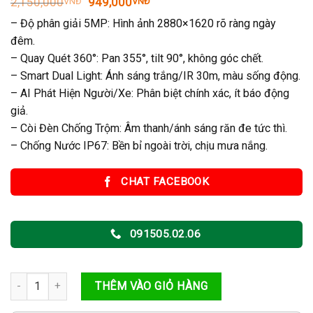
Giá
Giá
2,150,000
949,000
VNĐ
VNĐ
gốc
hiện
– Độ phân giải 5MP: Hình ảnh 2880×1620 rõ ràng ngày
là:
tại
2,150,000VNĐ.
là:
đêm.
949,000VNĐ.
– Quay Quét 360°: Pan 355°, tilt 90°, không góc chết.
– Smart Dual Light: Ánh sáng trắng/IR 30m, màu sống động.
– AI Phát Hiện Người/Xe: Phân biệt chính xác, ít báo động
giả.
– Còi Đèn Chống Trộm: Âm thanh/ánh sáng răn đe tức thì.
– Chống Nước IP67: Bền bỉ ngoài trời, chịu mưa nắng.
CHAT FACEBOOK
091505.02.06
Camera Wifi Quay Quét 5MP Dahua DH-P5B-PV (PICOO B1 5MP) Tích
THÊM VÀO GIỎ HÀNG