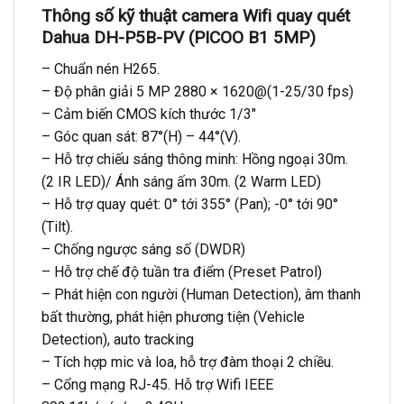
Thông số kỹ thuật camera Wifi quay quét
Dahua DH-P5B-PV (PICOO B1 5MP)
– Chuẩn nén H265.
– Độ phân giải 5 MP 2880 × 1620@(1-25/30 fps)
– Cảm biến CMOS kích thước 1/3″
– Góc quan sát: 87°(H) – 44°(V).
– Hỗ trợ chiếu sáng thông minh: Hồng ngoại 30m.
(2 IR LED)/ Ánh sáng ấm 30m. (2 Warm LED)
– Hỗ trợ quay quét: 0° tới 355° (Pan); -0° tới 90°
(Tilt).
– Chống ngược sáng số (DWDR)
– Hỗ trợ chế độ tuần tra điểm (Preset Patrol)
– Phát hiện con người (Human Detection), âm thanh
bất thường, phát hiện phương tiện (Vehicle
Detection), auto tracking
– Tích hợp mic và loa, hỗ trợ đàm thoại 2 chiều.
– Cổng mạng RJ-45. Hỗ trợ Wifi IEEE