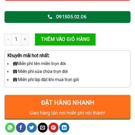
198,000VNĐ.
091505.02.06
Đầu báo khói Yun Yang YSD-02 số lượng
THÊM VÀO GIỎ HÀNG
Khuyến mãi hot nhất:
Miễn phí tên miền trọn đời .
Miễn phí sửa chữa trọn đời
Miễn phí lắp đặt khi mua trọn gói
ĐẶT HÀNG NHANH
Giao hàng tận nơi miễn phí nội thành!