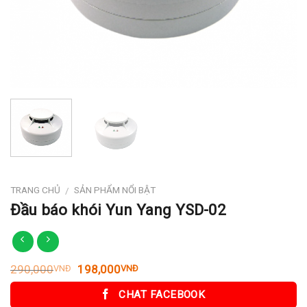
TRANG CHỦ
SẢN PHẨM NỔI BẬT
/
Đầu báo khói Yun Yang YSD-02
Giá
Giá
290,000
198,000
VNĐ
VNĐ
gốc
hiện
là:
tại
CHAT FACEBOOK
290,000VNĐ.
là: