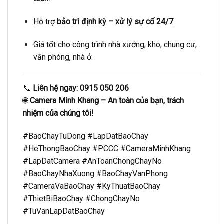
Hỗ trợ
bảo trì định kỳ – xử lý sự cố 24/7
.
Giá tốt cho công trình nhà xưởng, kho, chung cư,
văn phòng, nhà ở.
📞
Liên hệ ngay: 0915 050 206
🌐
Camera Minh Khang – An toàn của bạn, trách
nhiệm của chúng tôi!
#BaoChayTuDong #LapDatBaoChay
#HeThongBaoChay #PCCC #CameraMinhKhang
#LapDatCamera #AnToanChongChayNo
#BaoChayNhaXuong #BaoChayVanPhong
#CameraVaBaoChay #KyThuatBaoChay
#ThietBiBaoChay #ChongChayNo
#TuVanLapDatBaoChay