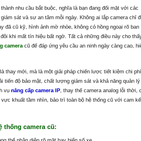
 thành nhu cầu bắt buộc, nghĩa là bạn đang đối mặt với các
, giám sát và sự an tâm mỗi ngày. Không ai lắp camera chỉ 
ay đã cũ kỹ, hình ảnh mờ nhòe, không có hồng ngoại rõ ban
đôi khi mất tín hiệu bất ngờ. Tất cả những điều này cho thấ
ng camera
cũ để đáp ứng yêu cầu an ninh ngày càng cao, hi
 thay mới, mà là một giải pháp chiến lược tiết kiệm chi phí
cải tiến độ bảo mật, chất lượng giám sát và khả năng quản lý
ch vụ
nâng cấp camera IP
, thay thế camera analog lỗi thời, 
 vực khuất tầm nhìn, bảo trì toàn bộ hệ thống cũ với cam kế
ệ thống camera cũ:
ng thể nhận diện rõ mặt hay biển số xe.