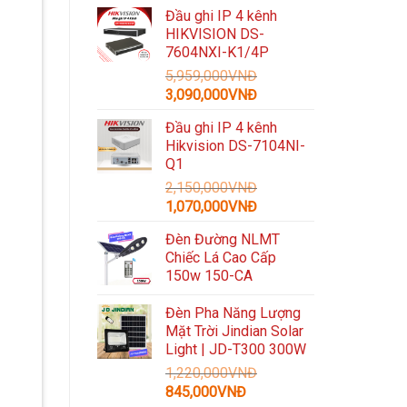
gốc
hiện
Đầu ghi IP 4 kênh
là:
tại
HIKVISION DS-
3,300,000VNĐ.
là:
7604NXI-K1/4P
1,489,000VNĐ.
5,959,000
VNĐ
Giá
Giá
3,090,000
VNĐ
gốc
hiện
Đầu ghi IP 4 kênh
là:
tại
Hikvision DS-7104NI-
5,959,000VNĐ.
là:
Q1
3,090,000VNĐ.
2,150,000
VNĐ
Giá
Giá
1,070,000
VNĐ
gốc
hiện
Đèn Đường NLMT
là:
tại
Chiếc Lá Cao Cấp
2,150,000VNĐ.
là:
150w 150-CA
1,070,000VNĐ.
Đèn Pha Năng Lượng
Mặt Trời Jindian Solar
Light | JD-T300 300W
1,220,000
VNĐ
Giá
Giá
845,000
VNĐ