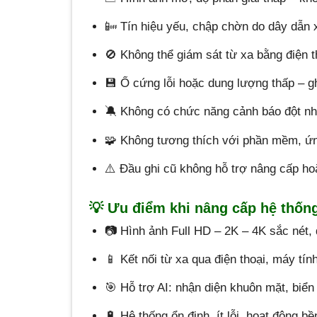
📴 Tín hiệu yếu, chập chờn do dây dẫn x
🚫 Không thể giám sát từ xa bằng điện t
💾 Ổ cứng lỗi hoặc dung lượng thấp – g
🔕 Không có chức năng cảnh báo đột nh
🧩 Không tương thích với phần mềm, ứn
⚠️ Đầu ghi cũ không hỗ trợ nâng cấp h
💡 Ưu điểm khi nâng cấp hệ thốn
📷 Hình ảnh Full HD – 2K – 4K sắc nét,
📱 Kết nối từ xa qua điện thoại, máy tín
🎯 Hỗ trợ AI: nhận diện khuôn mặt, biể
🔋 Hệ thống ổn định, ít lỗi, hoạt động bề