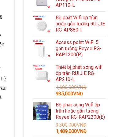
AP110-L
để
Bộ phát Wifi ốp trần
hoặc gắn tường RUIJIE
RG-AP880-I
y
Access point WiFi 5
ện
gắn tường Reyee RG-
RAP1200(P)
Thiết bị phát sóng wifi
,
ốp trần RUIJIE RG-
 hệ
AP210-L
1,600,000
VNĐ
cấu
Giá
Giá
935,000
VNĐ
t
gốc
hiện
Bộ phát sóng Wifi ốp
là:
tại
trần hoặc gắn tường
1,600,000VNĐ.
là:
Reyee RG-RAP2200(E)
935,000VNĐ.
3,300,000
VNĐ
Giá
Giá
1,489,000
VNĐ