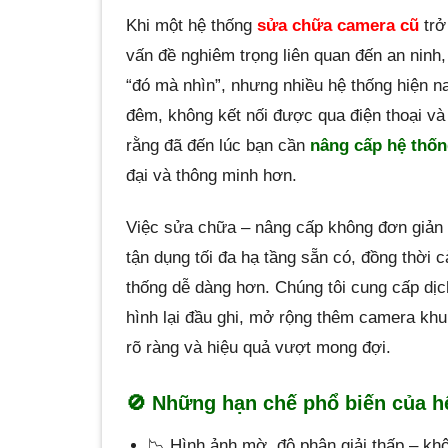
Khi một hệ thống
sửa chữa camera cũ
trở
vấn đề nghiêm trọng liên quan đến an ninh
“đó mà nhìn”, nhưng nhiều hệ thống hiện n
đêm, không kết nối được qua điện thoại và 
rằng đã đến lúc bạn cần
nâng cấp hệ thố
đại và thông minh hơn.
Việc sửa chữa – nâng cấp không đơn giản là
tận dụng tối đa hạ tầng sẵn có, đồng thời 
thống dễ dàng hơn. Chúng tôi cung cấp dị
hình lại đầu ghi, mở rộng thêm camera khu
rõ ràng và hiệu quả vượt mong đợi.
🚫 Những hạn chế phổ biến của h
📉 Hình ảnh mờ, độ phân giải thấp – khô