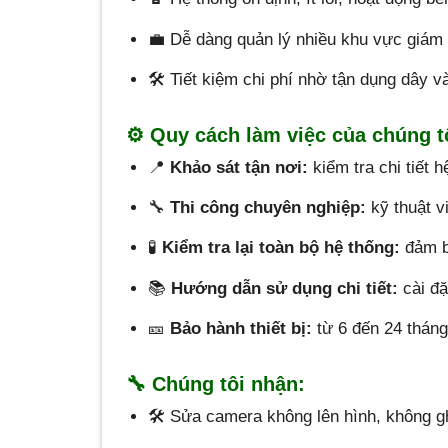
💼 Dễ dàng quản lý nhiều khu vực giám 
🛠️ Tiết kiệm chi phí nhờ tận dụng dây và 
⚙️ Quy cách làm việc của chúng t
📍
Khảo sát tận nơi:
kiểm tra chi tiết 
🔧
Thi công chuyên nghiệp:
kỹ thuật v
🧪
Kiểm tra lại toàn bộ hệ thống:
đảm bả
📚
Hướng dẫn sử dụng chi tiết:
cài đặ
🎫
Bảo hành thiết bị:
từ 6 đến 24 tháng 
🔧 Chúng tôi nhận:
🛠️ Sửa camera không lên hình, không gh