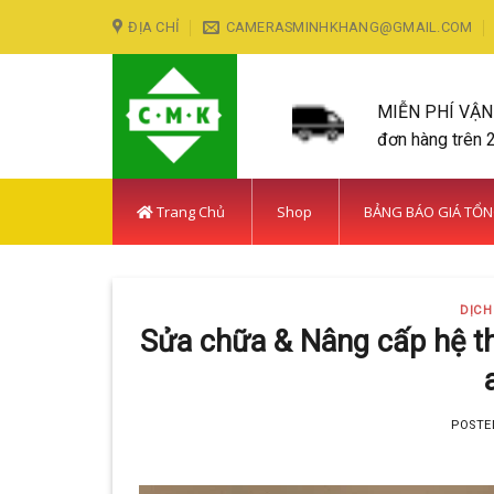
Skip
ĐỊA CHỈ
CAMERASMINHKHANG@GMAIL.COM
to
content
MIỄN PHÍ VẬ
đơn hàng trên 
Trang Chủ
Shop
BẢNG BÁO GIÁ TỔ
DỊCH
Sửa chữa & Nâng cấp hệ th
POSTE