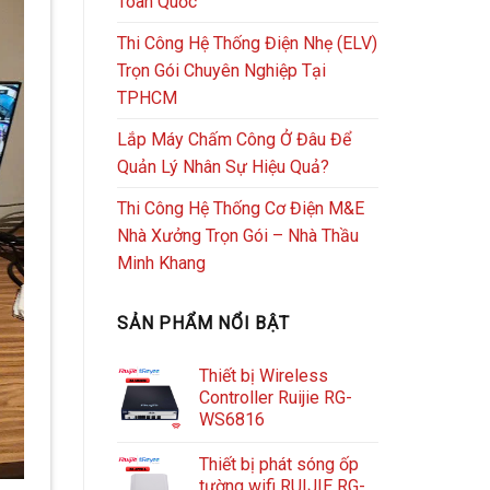
Toàn Quốc
Thi Công Hệ Thống Điện Nhẹ (ELV)
Trọn Gói Chuyên Nghiệp Tại
TPHCM
Lắp Máy Chấm Công Ở Đâu Để
Quản Lý Nhân Sự Hiệu Quả?
Thi Công Hệ Thống Cơ Điện M&E
Nhà Xưởng Trọn Gói – Nhà Thầu
Minh Khang
SẢN PHẨM NỔI BẬT
Thiết bị Wireless
Controller Ruijie RG-
WS6816
Thiết bị phát sóng ốp
tường wifi RUIJIE RG-