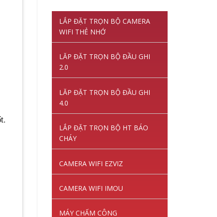
gốc
hiện
là:
tại
LẮP ĐẶT TRỌN BỘ CAMERA
1,220,000VNĐ.
là:
WIFI THẺ NHỚ
845,000VNĐ.
LĂP ĐẶT TRỌN BỘ ĐẦU GHI
2.0
LĂP ĐẶT TRỌN BỘ ĐẦU GHI
4.0
t.
LẮP ĐẶT TRỌN BỘ HT BÁO
CHÁY
CAMERA WIFI EZVIZ
CAMERA WIFI IMOU
MÁY CHẤM CÔNG