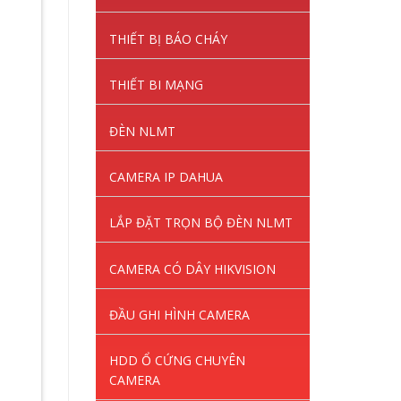
THIẾT BỊ BÁO CHÁY
THIẾT BI MẠNG
ĐÈN NLMT
CAMERA IP DAHUA
LẮP ĐẶT TRỌN BỘ ĐÈN NLMT
CAMERA CÓ DÂY HIKVISION
ĐẦU GHI HÌNH CAMERA
HDD Ổ CỨNG CHUYÊN
CAMERA