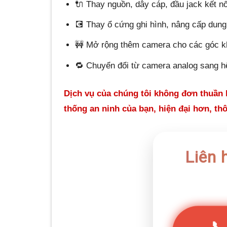
🔌 Thay nguồn, dây cáp, đầu jack kết nố
💽 Thay ổ cứng ghi hình, nâng cấp dung
🚧 Mở rộng thêm camera cho các góc k
🔁 Chuyển đổi từ camera analog sang hệ
Dịch vụ của chúng tôi không đơn thuần là
thống an ninh của bạn, hiện đại hơn, th
Liên 
📞