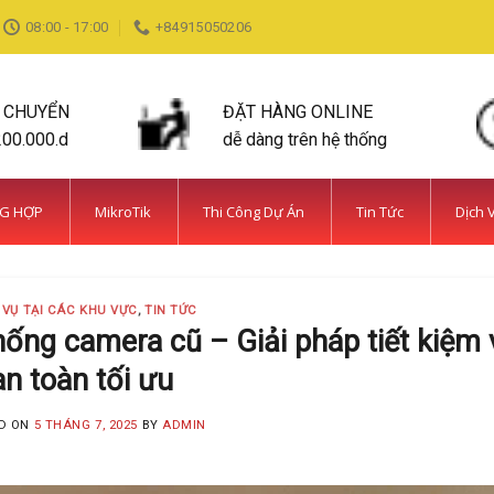
08:00 - 17:00
+84915050206
N CHUYỂN
ĐẶT HÀNG ONLINE
200.000.d
dễ dàng trên hệ thống
NG HỢP
MikroTik
Thi Công Dự Án
Tin Tức
Dịch 
 VỤ TẠI CÁC KHU VỰC
,
TIN TỨC
ống camera cũ – Giải pháp tiết kiệm 
an toàn tối ưu
D ON
5 THÁNG 7, 2025
BY
ADMIN