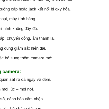
uống cấp hoặc jack kết nối bị oxy hóa.
hoại, máy tính bảng.
hi hình không đầy đủ.
ập, chuyển động, âm thanh lạ.
g dụng giám sát hiện đại.
oặc bổ sung thêm camera mới.
g camera:
 quan sát rõ cả ngày và đêm.
h mọi lúc – mọi nơi.
n số, cảnh báo xâm nhập.
n bỉ – bảo hành dài hạn.