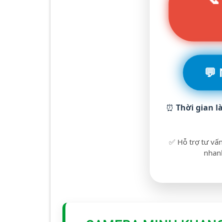
💬
⏰
Thời gian l
✅ Hỗ trợ tư vấn
nhanh