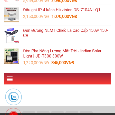
Giá
Giá
5,959,000
VNĐ
3,090,000
VNĐ
1,489,000VNĐ.
gốc
hiện
Đầu ghi IP 4 kênh Hikvision DS-7104NI-Q1
là:
tại
Giá
Giá
2,150,000
VNĐ
5,959,000VNĐ.
1,070,000
VNĐ
là:
gốc
hiện
3,090,000VNĐ.
là:
tại
Đèn Đường NLMT Chiếc Lá Cao Cấp 150w 150-
2,150,000VNĐ.
là:
CA
1,070,000VNĐ.
Đèn Pha Năng Lượng Mặt Trời Jindian Solar
Light | JD-T300 300W
Giá
Giá
1,220,000
VNĐ
845,000
VNĐ
gốc
hiện
là:
tại
1,220,000VNĐ.
là:
845,000VNĐ.