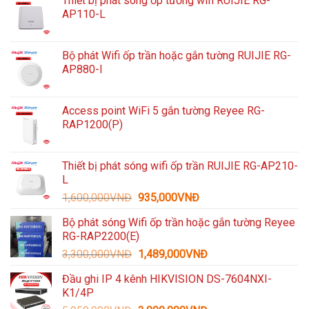
Thiết bị phát sóng ốp tường wifi RUIJIE RG-
AP110-L
Bộ phát Wifi ốp trần hoặc gắn tường RUIJIE RG-
AP880-I
Access point WiFi 5 gắn tường Reyee RG-
RAP1200(P)
Thiết bị phát sóng wifi ốp trần RUIJIE RG-AP210-
L
Giá
Giá
1,600,000
VNĐ
935,000
VNĐ
gốc
hiện
Bộ phát sóng Wifi ốp trần hoặc gắn tường Reyee
là:
tại
RG-RAP2200(E)
1,600,000VNĐ.
là:
Giá
Giá
3,300,000
VNĐ
1,489,000
VNĐ
935,000VNĐ.
gốc
hiện
Đầu ghi IP 4 kênh HIKVISION DS-7604NXI-
là:
tại
K1/4P
3,300,000VNĐ.
là: