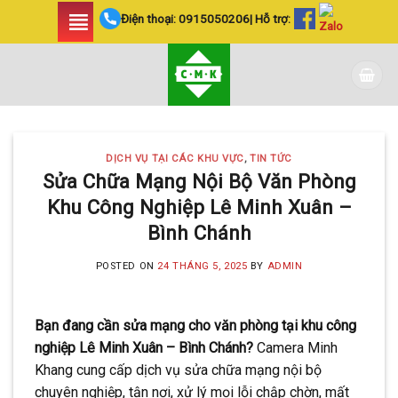
Skip
Điện thoại:
0915050206
| Hỗ trợ:
to
content
DỊCH VỤ TẠI CÁC KHU VỰC
,
TIN TỨC
Sửa Chữa Mạng Nội Bộ Văn Phòng
Khu Công Nghiệp Lê Minh Xuân –
Bình Chánh
POSTED ON
24 THÁNG 5, 2025
BY
ADMIN
Bạn đang cần sửa mạng cho văn phòng tại khu công
nghiệp Lê Minh Xuân – Bình Chánh?
Camera Minh
Khang cung cấp dịch vụ sửa chữa mạng nội bộ
chuyên nghiệp, tận nơi, xử lý mọi lỗi chập chờn, mất