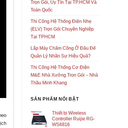
Trọn Gói, Uy Tín Tại TP.HCM Và
Toàn Quốc
Thi Công Hệ Thống Điện Nhẹ
(ELV) Trọn Gói Chuyên Nghiệp
Tại TPHCM
Lắp Máy Chấm Công Ở Đâu Để
Quản Lý Nhân Sự Hiệu Quả?
Thi Công Hệ Thống Cơ Điện
M&E Nhà Xưởng Trọn Gói – Nhà
Thầu Minh Khang
SẢN PHẨM NỔI BẬT
Thiết bị Wireless
heo
Controller Ruijie RG-
ịch
WS6816