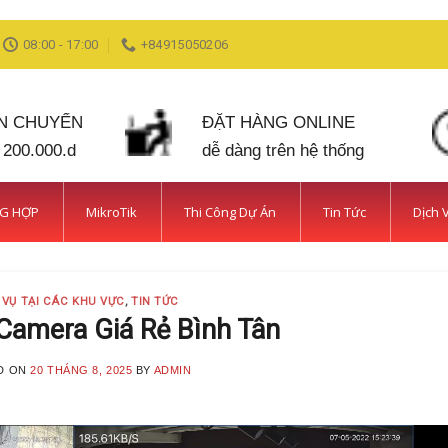
08:00 - 17:00
+84915050206
ẬN CHUYỂN
ĐẶT HÀNG ONLINE
 200.000.d
dễ dàng trên hệ thống
NG HỢP
MikroTik
Thi Công Dự Án
Tin Tức
Dịch 
 VỤ TẠI CÁC KHU VỰC
,
TIN TỨC
Camera Giá Rẻ Bình Tân
D ON
20 THÁNG 8, 2025
BY
ADMIN