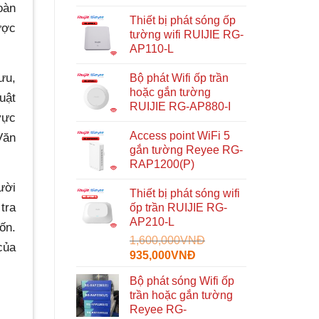
oàn
Thiết bị phát sóng ốp
ược
tường wifi RUIJIE RG-
AP110-L
ưu,
Bộ phát Wifi ốp trần
hoặc gắn tường
uật
RUIJIE RG-AP880-I
vực
Access point WiFi 5
Văn
gắn tường Reyee RG-
RAP1200(P)
ười
Thiết bị phát sóng wifi
tra
ốp trần RUIJIE RG-
AP210-L
ốn.
1,600,000
VNĐ
ủa
Giá
Giá
935,000
VNĐ
gốc
hiện
Bộ phát sóng Wifi ốp
là:
tại
trần hoặc gắn tường
1,600,000VNĐ.
là:
Reyee RG-
935,000VNĐ.