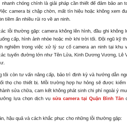
, nhanh chóng chính là giải pháp cần thiết để đảm bảo an t
 Việc camera bị chập chờn, mất tín hiệu hoặc không xem đ
òn tiềm ẩn nhiều rủi ro về an ninh.
ác lỗi thường gặp: camera không lên hình, đầu ghi không l
uống cấp, hình ảnh nhòe hoặc mờ khi trời tối. Đội ngũ kỹ th
nh nghiệm trong việc xử lý sự cố camera an ninh tại khu 
 các tuyến đường lớn như Tên Lửa, Kinh Dương Vương, Lê 
cư.
 tôi còn tư vấn nâng cấp, bảo trì định kỳ và hướng dẫn ng
ổi thọ cho thiết bị. Mỗi trường hợp hư hỏng sẽ được kiểm 
n hành sửa chữa, cam kết không phát sinh chi phí ngoài ý mu
 tưởng lựa chọn dịch vụ
sửa camera tại Quận Bình Tân
c
n, hậu quả và cách khắc phục cho những lỗi thường gặp: