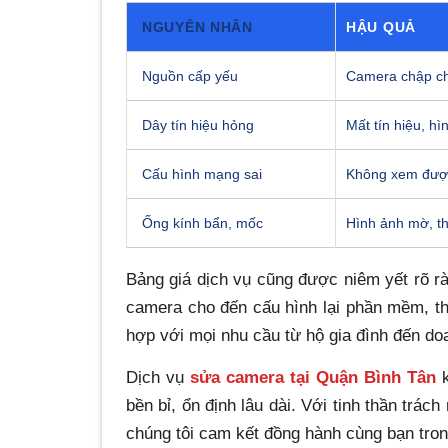
NGUYÊN NHÂN
HẬU QUẢ
Nguồn cấp yếu
Camera chập ch
Dây tín hiệu hỏng
Mất tín hiệu, hì
Cấu hình mạng sai
Không xem được
Ống kính bẩn, mốc
Hình ảnh mờ, t
Bảng giá dịch vụ cũng được niêm yết rõ rà
camera cho đến cấu hình lại phần mềm, th
hợp với mọi nhu cầu từ hộ gia đình đến do
Dịch vụ
sửa camera tại Quận Bình Tân
k
bền bỉ, ổn định lâu dài. Với tinh thần trác
chúng tôi cam kết đồng hành cùng bạn tron