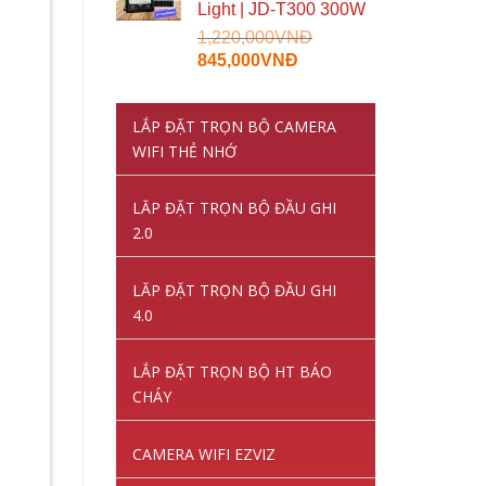
Light | JD-T300 300W
1,220,000
VNĐ
Giá
Giá
845,000
VNĐ
gốc
hiện
là:
tại
LẮP ĐẶT TRỌN BỘ CAMERA
1,220,000VNĐ.
là:
WIFI THẺ NHỚ
845,000VNĐ.
LĂP ĐẶT TRỌN BỘ ĐẦU GHI
2.0
LĂP ĐẶT TRỌN BỘ ĐẦU GHI
4.0
LẮP ĐẶT TRỌN BỘ HT BÁO
CHÁY
CAMERA WIFI EZVIZ