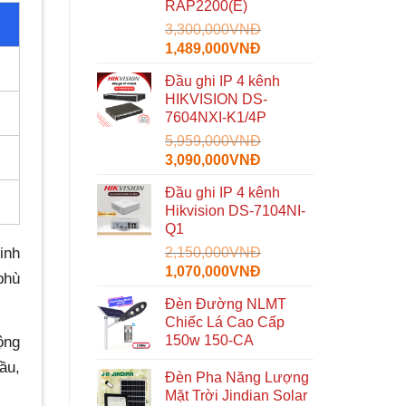
RAP2200(E)
3,300,000
VNĐ
Giá
Giá
1,489,000
VNĐ
gốc
hiện
Đầu ghi IP 4 kênh
là:
tại
HIKVISION DS-
3,300,000VNĐ.
là:
7604NXI-K1/4P
1,489,000VNĐ.
5,959,000
VNĐ
Giá
Giá
3,090,000
VNĐ
gốc
hiện
Đầu ghi IP 4 kênh
là:
tại
Hikvision DS-7104NI-
5,959,000VNĐ.
là:
Q1
3,090,000VNĐ.
2,150,000
VNĐ
inh
Giá
Giá
1,070,000
VNĐ
phù
gốc
hiện
Đèn Đường NLMT
là:
tại
Chiếc Lá Cao Cấp
2,150,000VNĐ.
là:
150w 150-CA
ộng
1,070,000VNĐ.
ầu,
Đèn Pha Năng Lượng
Mặt Trời Jindian Solar