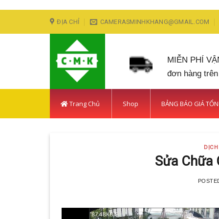
Skip
ĐỊA CHỈ
CAMERASMINHKHANG@GMAIL.COM
to
content
MIỄN PHÍ V
đơn hàng trên
Trang Chủ
Shop
BẢNG BÁO GIÁ TỔ
DỊCH
Sửa Chữa 
POSTE