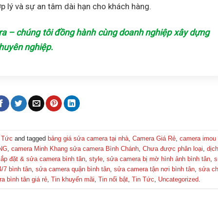
ợp lý và sự an tâm dài hạn cho khách hàng.
ra – chúng tôi đồng hành cùng doanh nghiệp xây dựng
chuyên nghiệp.
 Tức
and tagged
bảng giá sửa camera tại nhà
,
Camera Giá Rẻ
,
camera imou
NG
,
camera Minh Khang sửa camera Bình Chánh
,
Chưa được phân loại
,
dịc
lắp đặt & sửa camera bình tân
,
style
,
sửa camera bị mờ hình ảnh bình tân
,
s
/7 bình tân
,
sửa camera quận bình tân
,
sửa camera tận nơi bình tân
,
sửa c
a bình tân giá rẻ
,
Tin khuyến mãi
,
Tin nổi bật
,
Tin Tức
,
Uncategorized
.