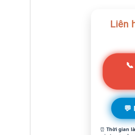
Liên 
📞
💬
⏰
Thời gian l