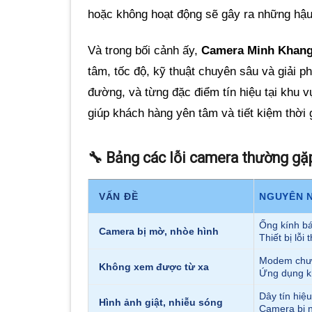
hoặc không hoạt động sẽ gây ra những hậu
Và trong bối cảnh ấy,
Camera Minh Khan
tâm, tốc độ, kỹ thuật chuyên sâu và giải p
đường, và từng đặc điểm tín hiệu tại khu 
giúp khách hàng yên tâm và tiết kiệm thời g
🔧 Bảng các lỗi camera thường gặ
VẤN ĐỀ
NGUYÊN N
Ống kính bá
Camera bị mờ, nhòe hình
Thiết bị lỗi
Modem chư
Không xem được từ xa
Ứng dụng k
Dây tín hiệ
Hình ảnh giật, nhiễu sóng
Camera bị n