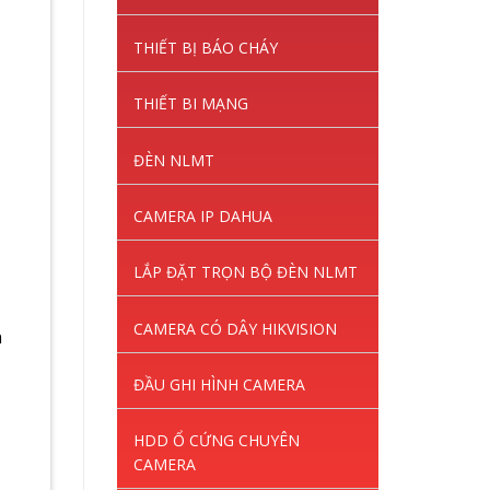
THIẾT BỊ BÁO CHÁY
THIẾT BI MẠNG
ĐÈN NLMT
CAMERA IP DAHUA
LẮP ĐẶT TRỌN BỘ ĐÈN NLMT
CAMERA CÓ DÂY HIKVISION
m
ĐẦU GHI HÌNH CAMERA
HDD Ổ CỨNG CHUYÊN
CAMERA