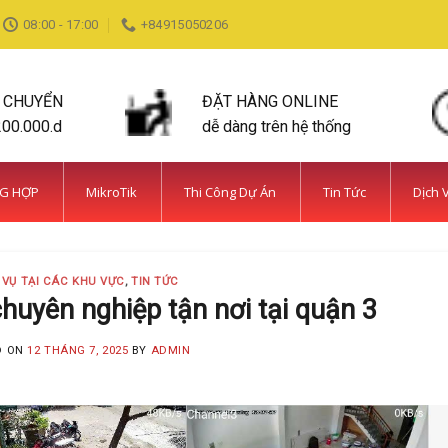
08:00 - 17:00
+84915050206
N CHUYỂN
ĐẶT HÀNG ONLINE
200.000.d
dễ dàng trên hệ thống
NG HỢP
MikroTik
Thi Công Dự Án
Tin Tức
Dịch 
 VỤ TẠI CÁC KHU VỰC
,
TIN TỨC
uyên nghiệp tận nơi tại quận 3
D ON
12 THÁNG 7, 2025
BY
ADMIN