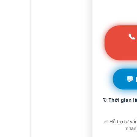
📞
💬
⏰
Thời gian l
✅ Hỗ trợ tư vấn
nhanh