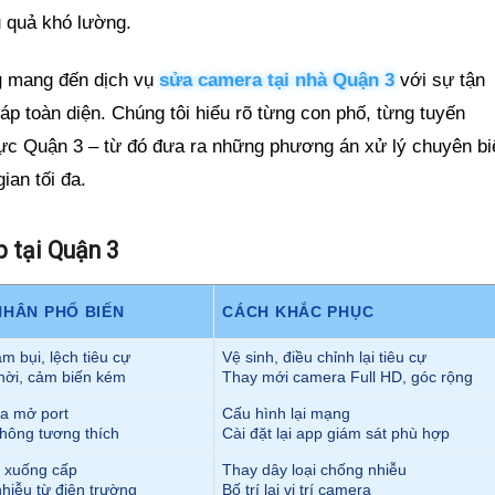
 quả khó lường.
g
mang đến dịch vụ
sửa camera tại nhà Quận 3
với sự tận
háp toàn diện. Chúng tôi hiểu rõ từng con phố, từng tuyến
vực Quận 3 – từ đó đưa ra những phương án xử lý chuyên bi
ian tối đa.
p tại Quận 3
HÂN PHỔ BIẾN
CÁCH KHẮC PHỤC
m bụi, lệch tiêu cự
Vệ sinh, điều chỉnh lại tiêu cự
 thời, cảm biến kém
Thay mới camera Full HD, góc rộng
a mở port
Cấu hình lại mạng
hông tương thích
Cài đặt lại app giám sát phù hợp
u xuống cấp
Thay dây loại chống nhiễu
hiễu từ điện trường
Bố trí lại vị trí camera