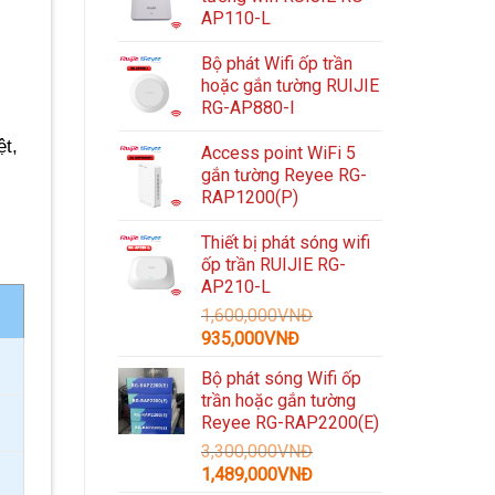
AP110-L
Bộ phát Wifi ốp trần
hoặc gắn tường RUIJIE
RG-AP880-I
ệt,
Access point WiFi 5
gắn tường Reyee RG-
RAP1200(P)
Thiết bị phát sóng wifi
ốp trần RUIJIE RG-
AP210-L
1,600,000
VNĐ
Giá
Giá
935,000
VNĐ
gốc
hiện
Bộ phát sóng Wifi ốp
là:
tại
trần hoặc gắn tường
1,600,000VNĐ.
là:
Reyee RG-RAP2200(E)
935,000VNĐ.
3,300,000
VNĐ
Giá
Giá
1,489,000
VNĐ