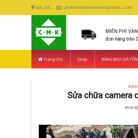
Skip
ĐỊA CHỈ
CAMERASMINHKHANG@GMAIL.COM
to
content
MIỄN PHÍ VẬ
đơn hàng trên 
Trang Chủ
Shop
BẢNG BÁO GIÁ TỔ
DỊCH
Sửa chữa camera ch
POSTE