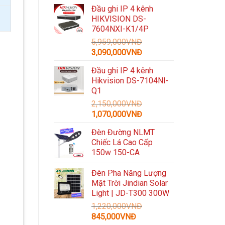
gốc
hiện
Đầu ghi IP 4 kênh
là:
tại
HIKVISION DS-
3,300,000VNĐ.
là:
7604NXI-K1/4P
1,489,000VNĐ.
5,959,000
VNĐ
Giá
Giá
3,090,000
VNĐ
gốc
hiện
Đầu ghi IP 4 kênh
là:
tại
Hikvision DS-7104NI-
5,959,000VNĐ.
là:
Q1
3,090,000VNĐ.
2,150,000
VNĐ
Giá
Giá
1,070,000
VNĐ
gốc
hiện
Đèn Đường NLMT
là:
tại
Chiếc Lá Cao Cấp
2,150,000VNĐ.
là:
150w 150-CA
1,070,000VNĐ.
Đèn Pha Năng Lượng
Mặt Trời Jindian Solar
Light | JD-T300 300W
1,220,000
VNĐ
Giá
Giá
845,000
VNĐ