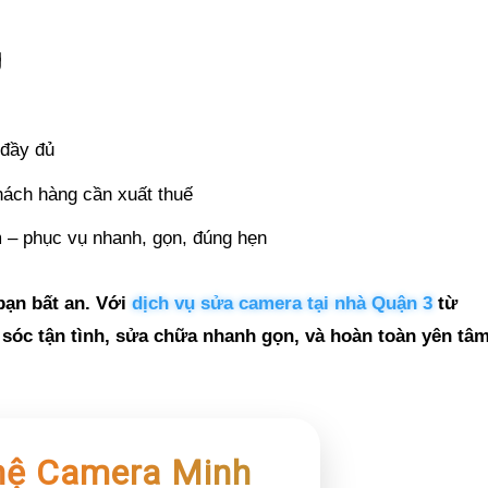
g
 đầy đủ
hách hàng cần xuất thuế
m – phục vụ nhanh, gọn, đúng hẹn
bạn bất an. Với
dịch vụ sửa camera tại nhà Quận 3
từ
sóc tận tình, sửa chữa nhanh gọn, và hoàn toàn yên tâ
hệ Camera Minh