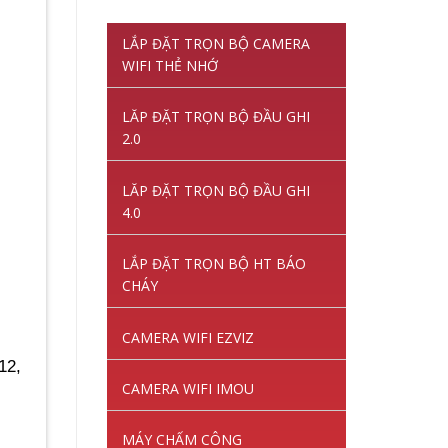
gốc
hiện
là:
tại
LẮP ĐẶT TRỌN BỘ CAMERA
1,220,000VNĐ.
là:
WIFI THẺ NHỚ
845,000VNĐ.
LĂP ĐẶT TRỌN BỘ ĐẦU GHI
2.0
LĂP ĐẶT TRỌN BỘ ĐẦU GHI
4.0
LẮP ĐẶT TRỌN BỘ HT BÁO
CHÁY
CAMERA WIFI EZVIZ
12,
CAMERA WIFI IMOU
MÁY CHẤM CÔNG