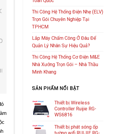
Toàn Quốc
Thi Công Hệ Thống Điện Nhẹ (ELV)
Trọn Gói Chuyên Nghiệp Tại
TPHCM
Lắp Máy Chấm Công Ở Đâu Để
Quản Lý Nhân Sự Hiệu Quả?
Thi Công Hệ Thống Cơ Điện M&E
Nhà Xưởng Trọn Gói – Nhà Thầu
Minh Khang
SẢN PHẨM NỔI BẬT
Thiết bị Wireless
đó
Controller Ruijie RG-
làm
WS6816
ộc
Thiết bị phát sóng ốp
nh
tường wifi RUIJIE RG-