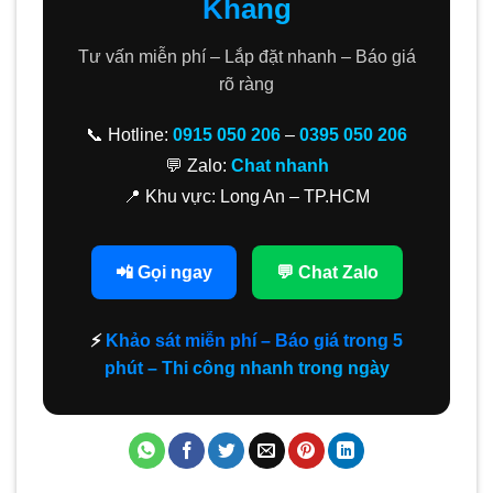
Khang
Tư vấn miễn phí – Lắp đặt nhanh – Báo giá
rõ ràng
📞 Hotline:
0915 050 206
–
0395 050 206
💬 Zalo:
Chat nhanh
📍 Khu vực: Long An – TP.HCM
📲 Gọi ngay
💬 Chat Zalo
⚡
Khảo sát miễn phí – Báo giá trong 5
phút – Thi công nhanh trong ngày