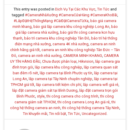
This entry was posted in
Dịch Vụ Tại Các Khu Vực
,
Tin Tức
and
tagged
#CameraNhàXưởng #CameraCửaHàng #CameraKhoBãi
,
#LắpĐặtHệThốngMạng #CàiĐặtCameraTừXa
,
báo giá camera
minh khang
,
báo giá lắp camera khu công nghiệp Long An
,
báo
giá lắp camera nhà xưởng
,
báo giá thi công camera kcn hựu
thạnh
,
bảo trì camera khu công nghiệp Tân Đô
,
bảo trì hệ thống
điện mạng nhà xưởng
,
camera 4K nhà xưởng
,
camera an ninh
chính hãng giá tốt
,
camera an ninh khu công nghiệp Tân Đức – Tân
Đô
,
camera an ninh nhà xưởng
,
CAMERA MINH KHANG
,
CAMERA
UY TÍN HÀNG ĐẦU
,
Chưa được phân loại
,
Hikvision
,
lắp camera gia
đình trọn gói
,
lắp camera khu công nghiệp
,
lắp camera quan sát
ban đêm rõ nét
,
lắp camera tại Bình Phước uy tín
,
lắp camera tại
Long An
,
lắp camera tại Tây Ninh chuyên nghiệp
,
lắp camera tại
TPHCM giá tốt
,
lắp camera tiết kiệm chi phí
,
lắp camera wifi giá rẻ
,
lắp đặt camera giám sát tại Bình Dương
,
lắp đặt camera trọn gói
Bình Phước
,
style
,
thi công camera cho công trình
,
thi công
camera giám sát TP.HCM
,
thi công camera Long An giá rẻ
,
thi
công hệ thống camera an ninh
,
thi công hệ thống camera Tây Ninh
,
Tin khuyến mãi
,
Tin nổi bật
,
Tin Tức
,
Uncategorized
.