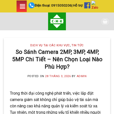
Skip
Điện thoại:
0915050206
| Hỗ trợ:
to
content
DỊCH VỤ TẠI CÁC KHU VỰC
,
TIN TỨC
So Sánh Camera 2MP, 3MP, 4MP,
5MP Chi Tiết – Nên Chọn Loại Nào
Phù Hợp?
POSTED ON
28 THÁNG 3, 2026
BY
ADMIN
Trong thời đại công nghệ phát triển, việc lắp đặt
camera giám sát không chỉ giúp bảo vệ tài sản mà
còn nâng cao khả năng quản lý và kiểm soát từ xa.
Tuy nhiên, một trong những yếu tố khiến nhiều người