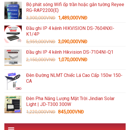
Bộ phát sóng Wifi ốp trần hoặc gắn tường Reyee
là:
tại
RG-RAP2200(E)
1,600,000VNĐ.
là:
Giá
Giá
3,300,000
VNĐ
1,489,000
VNĐ
935,000VNĐ.
gốc
hiện
Đầu ghi IP 4 kênh HIKVISION DS-7604NXI-
là:
tại
K1/4P
3,300,000VNĐ.
là:
Giá
Giá
5,959,000
VNĐ
3,090,000
VNĐ
1,489,000VNĐ.
gốc
hiện
Đầu ghi IP 4 kênh Hikvision DS-7104NI-Q1
là:
tại
Giá
Giá
2,150,000
VNĐ
5,959,000VNĐ.
1,070,000
VNĐ
là:
gốc
hiện
3,090,000VNĐ.
là:
tại
Đèn Đường NLMT Chiếc Lá Cao Cấp 150w 150-
2,150,000VNĐ.
là:
CA
1,070,000VNĐ.
Đèn Pha Năng Lượng Mặt Trời Jindian Solar
Light | JD-T300 300W
Giá
Giá
1,220,000
VNĐ
845,000
VNĐ
gốc
hiện
là:
tại
1,220,000VNĐ.
là: