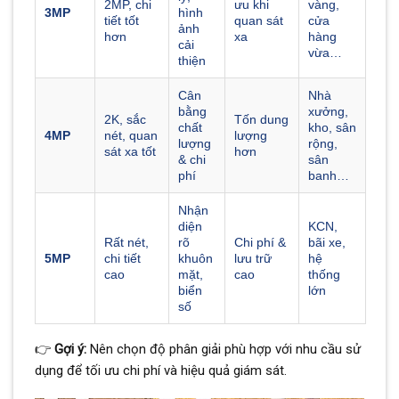
2MP, chi
ưu khi
vàng,
3MP
hình
tiết tốt
quan sát
cửa
ảnh
hơn
xa
hàng
cải
vừa…
thiện
Cân
Nhà
bằng
xưởng,
2K, sắc
Tốn dung
chất
kho, sân
4MP
nét, quan
lượng
lượng
rộng,
sát xa tốt
hơn
& chi
sân
phí
banh…
Nhận
diện
KCN,
Rất nét,
rõ
Chi phí &
bãi xe,
5MP
chi tiết
khuôn
lưu trữ
hệ
cao
mặt,
cao
thống
biển
lớn
số
👉
Gợi ý:
Nên chọn độ phân giải phù hợp với nhu cầu sử
dụng để tối ưu chi phí và hiệu quả giám sát.