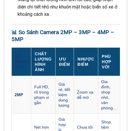
diện chi tiết nhỏ như khuôn mặt hoặc biển số xe ở
khoảng cách xa.
📊 So Sánh Camera 2MP – 3MP – 4MP –
5MP
CHẤT
ĐỘ
PHÙ
LƯỢNG
ƯU
NHƯỢC
PHÂN
HỢP
HÌNH
ĐIỂM
ĐIỂM
GIẢI
VỚI
ẢNH
Gia
Giá
Full HD,
đình,
rẻ, tiết
rõ trong
Zoom xa
shop
2MP
kiệm
phạm vi
dễ mờ
nhỏ,
dung
gần
văn
lượng
phòng…
Giá
Shop,
hợp
Nét hơn
Chưa tối
tiệm
lý,