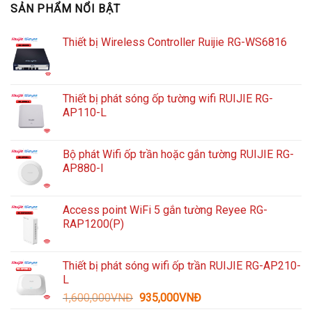
SẢN PHẨM NỔI BẬT
Thiết bị Wireless Controller Ruijie RG-WS6816
Thiết bị phát sóng ốp tường wifi RUIJIE RG-
AP110-L
Bộ phát Wifi ốp trần hoặc gắn tường RUIJIE RG-
AP880-I
Access point WiFi 5 gắn tường Reyee RG-
RAP1200(P)
Thiết bị phát sóng wifi ốp trần RUIJIE RG-AP210-
L
Giá
Giá
1,600,000
VNĐ
935,000
VNĐ
gốc
hiện