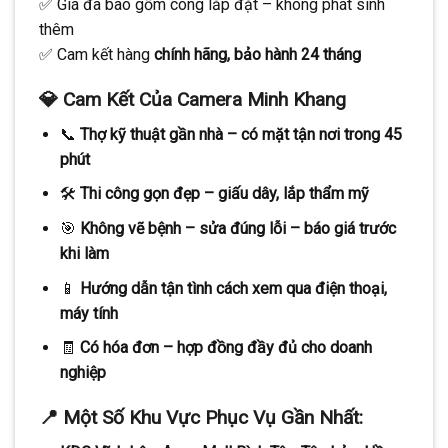
✅ Giá đã bao gồm công lắp đặt – không phát sinh
thêm
✅ Cam kết hàng
chính hãng, bảo hành 24 tháng
💎 Cam Kết Của Camera Minh Khang
📞
Thợ kỹ thuật gần nhà – có mặt tận nơi trong 45
phút
🛠️
Thi công gọn đẹp – giấu dây, lắp thẩm mỹ
🎯
Không vẽ bệnh – sửa đúng lỗi – báo giá trước
khi làm
📱
Hướng dẫn tận tình cách xem qua điện thoại,
máy tính
🧾
Có hóa đơn – hợp đồng đầy đủ cho doanh
nghiệp
📍 Một Số Khu Vực Phục Vụ Gần Nhất: