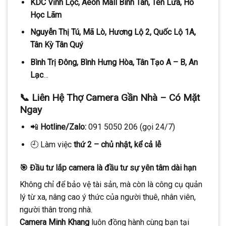
KDC Vĩnh Lộc, Aeon Mall Bình Tân, Tên Lửa, Hồ
Học Lãm
Nguyễn Thị Tú, Mã Lò, Hương Lộ 2, Quốc Lộ 1A,
Tân Kỳ Tân Quý
Bình Trị Đông, Bình Hưng Hòa, Tân Tạo A – B, An
Lạc
…
📞 Liên Hệ Thợ Camera Gần Nhà – Có Mặt
Ngay
📲
Hotline/Zalo:
091 5050 206 (gọi 24/7)
🕘 Làm việc
thứ 2 – chủ nhật, kể cả lễ
🎯 Đầu tư lắp camera là đầu tư sự yên tâm dài hạn
Không chỉ để bảo vệ tài sản, mà còn là công cụ quản
lý từ xa, nâng cao ý thức của người thuê, nhân viên,
người thân trong nhà.
Camera Minh Khang
luôn đồng hành cùng bạn tại