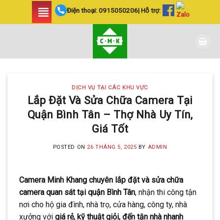
Skip
Điện thoại:
0915050206
| Hỗ trợ:
to
content
DỊCH VỤ TẠI CÁC KHU VỰC
Lắp Đặt Và Sửa Chữa Camera Tại
Quận Bình Tân – Thợ Nhà Uy Tín,
Giá Tốt
POSTED ON
26 THÁNG 5, 2025
BY
ADMIN
Camera Minh Khang chuyên lắp đặt và sửa chữa
camera quan sát tại quận Bình Tân
, nhận thi công tận
nơi cho hộ gia đình, nhà trọ, cửa hàng, công ty, nhà
xưởng với
giá rẻ, kỹ thuật giỏi, đến tận nhà nhanh