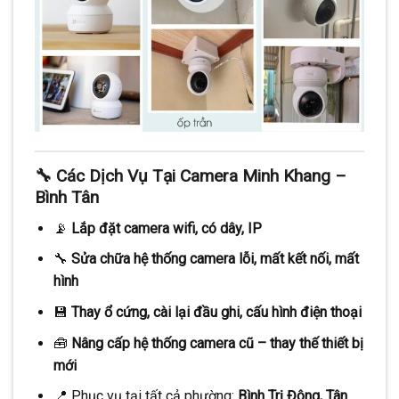
🔧 Các Dịch Vụ Tại Camera Minh Khang –
Bình Tân
📡
Lắp đặt camera wifi, có dây, IP
🔧
Sửa chữa hệ thống camera lỗi, mất kết nối, mất
hình
💾
Thay ổ cứng, cài lại đầu ghi, cấu hình điện thoại
🧰
Nâng cấp hệ thống camera cũ – thay thế thiết bị
mới
📍 Phục vụ tại tất cả phường:
Bình Trị Đông, Tân