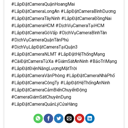
#LắpĐặtCameraQuậnHoangMai
#LắpĐặtCameraLongAn #LắpĐặtCameraBìnhDương
#LắpĐặtCameraTâyNinh #LắpĐặtCameraĐồngNai
#LắpĐặtCameraHCM #DịchVụCameraTạiHCM
#LắpĐặtCameraGòVấp #DịchVụCameraBìnhTân
#DịchVụCameraQuậnTânPhú
#DịchVụLắpĐặtCameraTạiQuận3
#LắpĐặtCameraNLMT #LắpĐặtHệThốngMạng
#CàiĐặtCameraTừXa #GiámSátAnNinh #BảoTrìMạng
#LắpĐặtĐiệnNăngLượngMặtTrời
#LắpĐặtCameraVănPhòng #LắpĐặtCameraNhàPhố
#LắpĐặtCameraCôngTy #LắpĐặtHệThốngAnNinh
#LắpĐặtCameraCảmBiếnChuyểnĐộng
#CameraGiámSátChuyênDụng
#LắpĐặtCameraQuảnLýCửaHàng