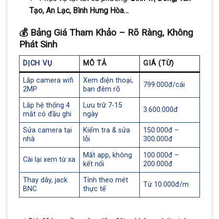
Tạo, An Lạc, Bình Hưng Hòa…
💰 Bảng Giá Tham Khảo – Rõ Ràng, Không
Phát Sinh
DỊCH VỤ
MÔ TẢ
GIÁ (TỪ)
Lắp camera wifi
Xem điện thoại,
799.000đ/cái
2MP
ban đêm rõ
Lắp hệ thống 4
Lưu trữ 7-15
3.600.000đ
mắt có đầu ghi
ngày
Sửa camera tại
Kiểm tra & sửa
150.000đ –
nhà
lỗi
300.000đ
Mất app, không
100.000đ –
Cài lại xem từ xa
kết nối
200.000đ
Thay dây, jack
Tính theo mét
Từ 10.000đ/m
BNC
thực tế