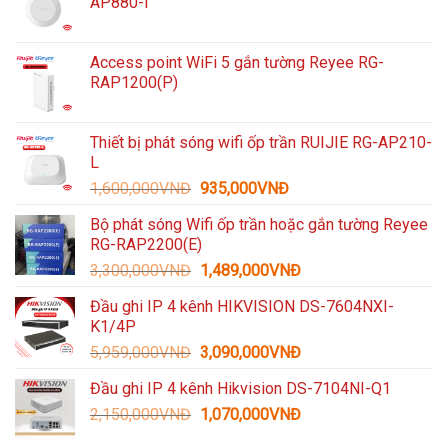
AP880-I
Access point WiFi 5 gắn tường Reyee RG-
RAP1200(P)
Thiết bị phát sóng wifi ốp trần RUIJIE RG-AP210-
L
Giá
Giá
1,600,000
VNĐ
935,000
VNĐ
gốc
hiện
Bộ phát sóng Wifi ốp trần hoặc gắn tường Reyee
là:
tại
RG-RAP2200(E)
1,600,000VNĐ.
là:
Giá
Giá
3,300,000
VNĐ
1,489,000
VNĐ
935,000VNĐ.
gốc
hiện
Đầu ghi IP 4 kênh HIKVISION DS-7604NXI-
là:
tại
K1/4P
3,300,000VNĐ.
là:
Giá
Giá
5,959,000
VNĐ
3,090,000
VNĐ
1,489,000VNĐ.
gốc
hiện
Đầu ghi IP 4 kênh Hikvision DS-7104NI-Q1
là:
tại
Giá
Giá
2,150,000
VNĐ
5,959,000VNĐ.
1,070,000
VNĐ
là:
gốc
hiện
3,090,000VNĐ.