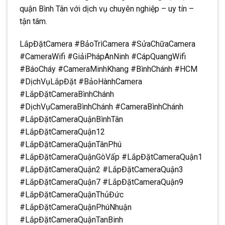
quận Bình Tân với dịch vụ chuyên nghiệp – uy tín –
tận tâm.
LắpĐặtCamera #BảoTrìCamera #SửaChữaCamera
#CameraWifi #GiảiPhápAnNinh #CápQuangWifi
#BáoCháy #CameraMinhKhang #BìnhChánh #HCM
#DịchVụLắpĐặt #BảoHànhCamera
#LắpĐặtCameraBìnhChánh
#DịchVụCameraBìnhChánh #CameraBìnhChánh
#LắpĐặtCameraQuậnBìnhTân
#LắpĐặtCameraQuận12
#LắpĐặtCameraQuậnTânPhú
#LắpĐặtCameraQuậnGòVấp #LắpĐặtCameraQuận1
#LắpĐặtCameraQuận2 #LắpĐặtCameraQuận3
#LắpĐặtCameraQuận7 #LắpĐặtCameraQuận9
#LắpĐặtCameraQuậnThủĐức
#LắpĐặtCameraQuậnPhúNhuận
#LắpĐặtCameraQuậnTanBinh