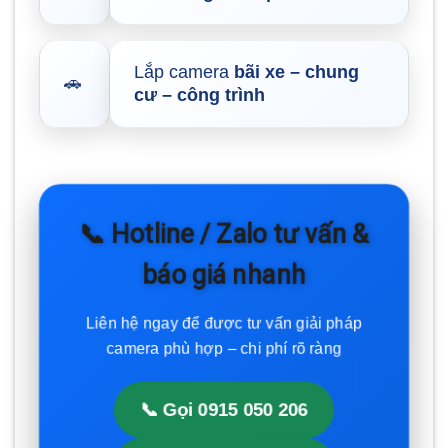
Lắp camera
bãi xe – chung
🚗
cư – công trình
📞 Hotline / Zalo tư vấn &
báo giá nhanh
Liên hệ ngay để được tư vấn giải pháp
camera phù hợp – chi phí rõ ràng
📞 Gọi 0915 050 206