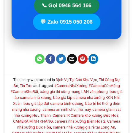
📞 Gọi 0946 564 166
💬 Zalo 0915 050 206
This entry was posted in
Dịch Vụ Tại Các Khu Vực
,
Thi Công Dự
Án
,
Tin Tức
and tagged
#CameraNhàXưởng #CameraCửaHàng
#CameraKhoBãi
,
bảng giá thi công mạng LAN văn phòng
,
báo giá
lắp camera nhà xưởng
,
báo giá lắp camera nhà xưởng KCN Nhị
Xuân
,
báo giá lắp đặt camera bình dương
,
bảo trì hệ thống điện
mạng nhà xưởng
,
camera an ninh cho nhà máy
,
camera giám sát
nhà xưởng Hựu Thạnh
,
Camera IP
,
Camera kho xưởng Đức Hoà
,
CAMERA MINH KHANG
,
camera nhà xưởng Biên Hòa 2
,
Camera
nhà xưởng Đức Hòa
,
camera nhà xưởng giá rẻ tại Long An
,