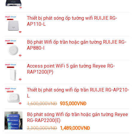
Thiết bị phát sóng ốp tường wifi RUIJIE RG-
AP110-L
Bộ phát Wifi ốp trần hoặc gắn tường RUIJIE RG-
AP880-I
Access point WiFi 5 gắn tường Reyee RG-
RAP1200(P)
Thiết bị phát sóng wifi ốp trần RUIJIE RG-AP210-
L
Giá
Giá
1,600,000
VNĐ
935,000
VNĐ
gốc
hiện
Bộ phát sóng Wifi ốp trần hoặc gắn tường Reyee
là:
tại
RG-RAP2200(E)
1,600,000VNĐ.
là:
Giá
Giá
3,300,000
VNĐ
1,489,000
VNĐ
935,000VNĐ.