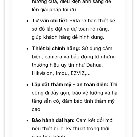
hướng cửa, điều kiện ánh sáng để
lên giải pháp tối ưu.
Tư vấn chi tiết:
Đưa ra bản thiết kế
sơ đồ lắp đặt và dự toán rõ ràng,
giúp khách hàng dễ hình dung.
Thiết bị chính hãng:
Sử dụng cảm
biến, camera và báo động từ những
thương hiệu uy tín như Dahua,
Hikvision, Imou, EZVIZ,…
Lắp đặt thẩm mỹ – an toàn điện:
Thi
công đi dây gọn, bảo vệ tường và hạ
tầng sẵn có, đảm bảo tính thẩm mỹ
cao.
Bảo hành dài hạn:
Cam kết đổi mới
nếu thiết bị lỗi kỹ thuật trong thời
gian bảo hành.