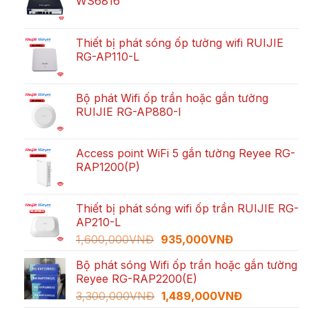
WS6816
Thiết bị phát sóng ốp tường wifi RUIJIE
RG-AP110-L
Bộ phát Wifi ốp trần hoặc gắn tường
RUIJIE RG-AP880-I
Access point WiFi 5 gắn tường Reyee RG-
RAP1200(P)
Thiết bị phát sóng wifi ốp trần RUIJIE RG-
AP210-L
Giá
Giá
1,600,000
VNĐ
935,000
VNĐ
gốc
hiện
Bộ phát sóng Wifi ốp trần hoặc gắn tường
là:
tại
Reyee RG-RAP2200(E)
1,600,000VNĐ.
là:
Giá
Giá
3,300,000
VNĐ
1,489,000
VNĐ
935,000VNĐ.