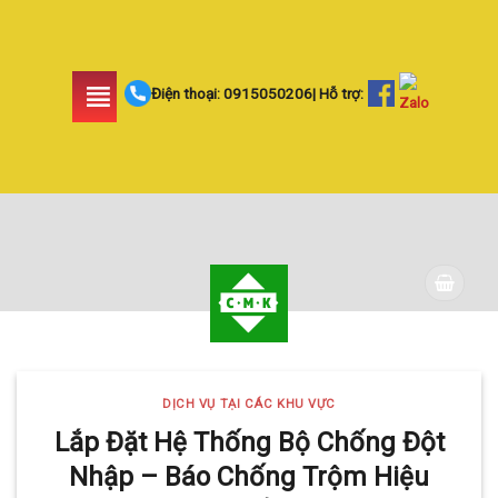
Skip
to
content
Điện thoại:
0915050206
| Hỗ trợ:
DỊCH VỤ TẠI CÁC KHU VỰC
Lắp Đặt Hệ Thống Bộ Chống Đột
Nhập – Báo Chống Trộm Hiệu