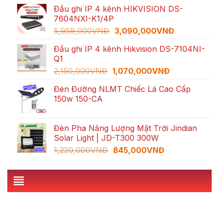
gốc
hiện
Đầu ghi IP 4 kênh HIKVISION DS-
là:
tại
7604NXI-K1/4P
3,300,000VNĐ.
là:
Giá
Giá
5,959,000
VNĐ
3,090,000
VNĐ
1,489,000V
gốc
hiện
Đầu ghi IP 4 kênh Hikvision DS-7104NI-
là:
tại
Q1
5,959,000VNĐ.
là:
Giá
Giá
2,150,000
VNĐ
1,070,000
VNĐ
3,090,000V
gốc
hiện
Đèn Đường NLMT Chiếc Lá Cao Cấp
là:
tại
150w 150-CA
2,150,000VNĐ.
là:
1,070,000VN
Đèn Pha Năng Lượng Mặt Trời Jindian
Solar Light | JD-T300 300W
Giá
Giá
1,220,000
VNĐ
845,000
VNĐ
gốc
hiện
là:
tại
1,220,000VNĐ.
là:
845,000VNĐ.