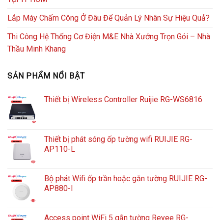
Lắp Máy Chấm Công Ở Đâu Để Quản Lý Nhân Sự Hiệu Quả?
Thi Công Hệ Thống Cơ Điện M&E Nhà Xưởng Trọn Gói – Nhà
Thầu Minh Khang
SẢN PHẨM NỔI BẬT
Thiết bị Wireless Controller Ruijie RG-WS6816
Thiết bị phát sóng ốp tường wifi RUIJIE RG-
AP110-L
Bộ phát Wifi ốp trần hoặc gắn tường RUIJIE RG-
AP880-I
Access point WiFi 5 gắn tường Reyee RG-