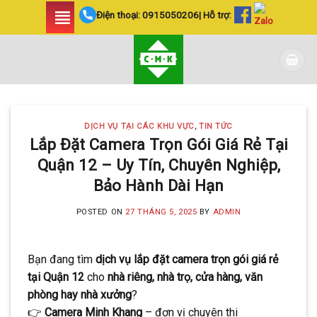
Skip
Điện thoại:
0915050206
| Hỗ trợ:
to
content
DỊCH VỤ TẠI CÁC KHU VỰC
,
TIN TỨC
Lắp Đặt Camera Trọn Gói Giá Rẻ Tại
Quận 12 – Uy Tín, Chuyên Nghiệp,
Bảo Hành Dài Hạn
POSTED ON
27 THÁNG 5, 2025
BY
ADMIN
Bạn đang tìm
dịch vụ lắp đặt camera trọn gói giá rẻ
tại Quận 12
cho
nhà riêng, nhà trọ, cửa hàng, văn
phòng hay nhà xưởng
?
👉
Camera Minh Khang
– đơn vị chuyên thi