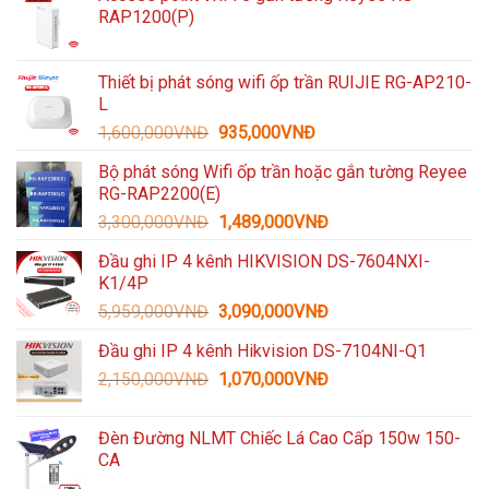
RAP1200(P)
Thiết bị phát sóng wifi ốp trần RUIJIE RG-AP210-
L
Giá
Giá
1,600,000
VNĐ
935,000
VNĐ
gốc
hiện
Bộ phát sóng Wifi ốp trần hoặc gắn tường Reyee
là:
tại
RG-RAP2200(E)
1,600,000VNĐ.
là:
Giá
Giá
3,300,000
VNĐ
1,489,000
VNĐ
935,000VNĐ.
gốc
hiện
Đầu ghi IP 4 kênh HIKVISION DS-7604NXI-
là:
tại
K1/4P
3,300,000VNĐ.
là:
Giá
Giá
5,959,000
VNĐ
3,090,000
VNĐ
1,489,000VNĐ.
gốc
hiện
Đầu ghi IP 4 kênh Hikvision DS-7104NI-Q1
là:
tại
Giá
Giá
2,150,000
VNĐ
5,959,000VNĐ.
1,070,000
VNĐ
là:
gốc
hiện
3,090,000VNĐ.
là:
tại
Đèn Đường NLMT Chiếc Lá Cao Cấp 150w 150-
2,150,000VNĐ.
là:
CA
1,070,000VNĐ.