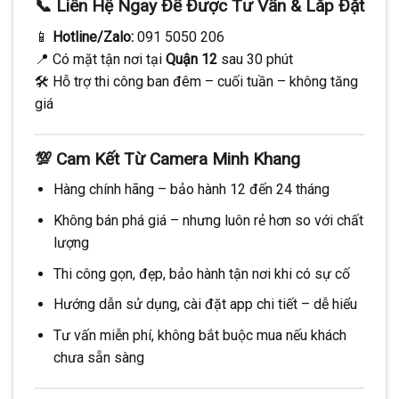
📞 Liên Hệ Ngay Để Được Tư Vấn & Lắp Đặt
📱
Hotline/Zalo:
091 5050 206
📍 Có mặt tận nơi tại
Quận 12
sau 30 phút
🛠️ Hỗ trợ thi công ban đêm – cuối tuần – không tăng
giá
💯 Cam Kết Từ Camera Minh Khang
Hàng chính hãng – bảo hành 12 đến 24 tháng
Không bán phá giá – nhưng luôn rẻ hơn so với chất
lượng
Thi công gọn, đẹp, bảo hành tận nơi khi có sự cố
Hướng dẫn sử dụng, cài đặt app chi tiết – dễ hiểu
Tư vấn miễn phí, không bắt buộc mua nếu khách
chưa sẵn sàng