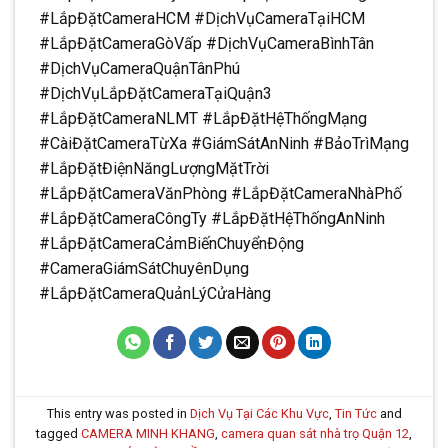
#LắpĐặtCameraHCM #DịchVụCameraTạiHCM
#LắpĐặtCameraGòVấp #DịchVụCameraBìnhTân
#DịchVụCameraQuậnTânPhú
#DịchVụLắpĐặtCameraTạiQuận3
#LắpĐặtCameraNLMT #LắpĐặtHệThốngMạng
#CàiĐặtCameraTừXa #GiámSátAnNinh #BảoTrìMạng
#LắpĐặtĐiệnNăngLượngMặtTrời
#LắpĐặtCameraVănPhòng #LắpĐặtCameraNhàPhố
#LắpĐặtCameraCôngTy #LắpĐặtHệThốngAnNinh
#LắpĐặtCameraCảmBiếnChuyểnĐộng
#CameraGiámSátChuyênDụng
#LắpĐặtCameraQuảnLýCửaHàng
This entry was posted in
Dịch Vụ Tại Các Khu Vực
,
Tin Tức
and
tagged
CAMERA MINH KHANG
,
camera quan sát nhà trọ Quận 12
,