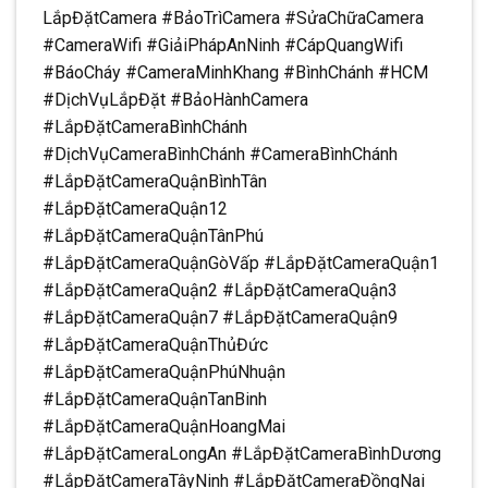
LắpĐặtCamera #BảoTrìCamera #SửaChữaCamera
#CameraWifi #GiảiPhápAnNinh #CápQuangWifi
#BáoCháy #CameraMinhKhang #BìnhChánh #HCM
#DịchVụLắpĐặt #BảoHànhCamera
#LắpĐặtCameraBìnhChánh
#DịchVụCameraBìnhChánh #CameraBìnhChánh
#LắpĐặtCameraQuậnBìnhTân
#LắpĐặtCameraQuận12
#LắpĐặtCameraQuậnTânPhú
#LắpĐặtCameraQuậnGòVấp #LắpĐặtCameraQuận1
#LắpĐặtCameraQuận2 #LắpĐặtCameraQuận3
#LắpĐặtCameraQuận7 #LắpĐặtCameraQuận9
#LắpĐặtCameraQuậnThủĐức
#LắpĐặtCameraQuậnPhúNhuận
#LắpĐặtCameraQuậnTanBinh
#LắpĐặtCameraQuậnHoangMai
#LắpĐặtCameraLongAn #LắpĐặtCameraBìnhDương
#LắpĐặtCameraTâyNinh #LắpĐặtCameraĐồngNai