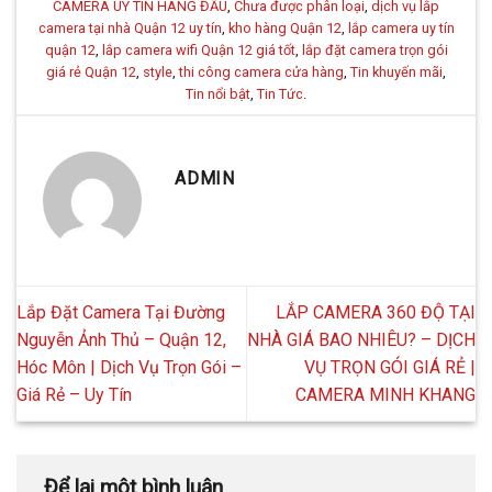
CAMERA UY TÍN HÀNG ĐẦU
,
Chưa được phân loại
,
dịch vụ lắp
camera tại nhà Quận 12 uy tín
,
kho hàng Quận 12
,
lắp camera uy tín
quận 12
,
lắp camera wifi Quận 12 giá tốt
,
lắp đặt camera trọn gói
giá rẻ Quận 12
,
style
,
thi công camera cửa hàng
,
Tin khuyến mãi
,
Tin nổi bật
,
Tin Tức
.
ADMIN
Lắp Đặt Camera Tại Đường
LẮP CAMERA 360 ĐỘ TẠI
Nguyễn Ảnh Thủ – Quận 12,
NHÀ GIÁ BAO NHIÊU? – DỊCH
Hóc Môn | Dịch Vụ Trọn Gói –
VỤ TRỌN GÓI GIÁ RẺ |
Giá Rẻ – Uy Tín
CAMERA MINH KHANG
Để lại một bình luận