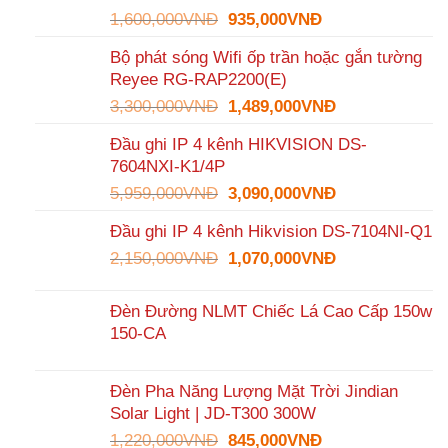
Giá
Giá
1,600,000
VNĐ
935,000
VNĐ
gốc
hiện
Bộ phát sóng Wifi ốp trần hoặc gắn tường
là:
tại
Reyee RG-RAP2200(E)
1,600,000VNĐ.
là:
Giá
Giá
3,300,000
VNĐ
1,489,000
VNĐ
935,000VNĐ.
gốc
hiện
Đầu ghi IP 4 kênh HIKVISION DS-
là:
tại
7604NXI-K1/4P
3,300,000VNĐ.
là:
Giá
Giá
5,959,000
VNĐ
3,090,000
VNĐ
1,489,000VNĐ
gốc
hiện
Đầu ghi IP 4 kênh Hikvision DS-7104NI-Q1
là:
tại
Giá
Giá
2,150,000
VNĐ
5,959,000VNĐ.
1,070,000
VNĐ
là:
gốc
hiện
3,090,000VNĐ
là:
tại
Đèn Đường NLMT Chiếc Lá Cao Cấp 150w
2,150,000VNĐ.
là:
150-CA
1,070,000VNĐ
Đèn Pha Năng Lượng Mặt Trời Jindian
Solar Light | JD-T300 300W
Giá
Giá
1,220,000
VNĐ
845,000
VNĐ