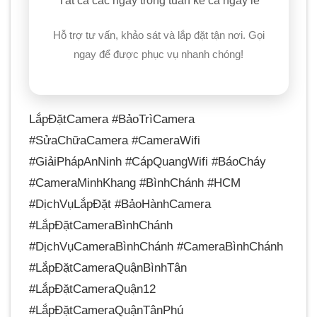
Tất cả các ngày trong tuần kể cả ngày lễ
Hỗ trợ tư vấn, khảo sát và lắp đặt tận nơi. Gọi
ngay để được phục vụ nhanh chóng!
LắpĐặtCamera #BảoTrìCamera
#SửaChữaCamera #CameraWifi
#GiảiPhápAnNinh #CápQuangWifi #BáoCháy
#CameraMinhKhang #BìnhChánh #HCM
#DịchVụLắpĐặt #BảoHànhCamera
#LắpĐặtCameraBìnhChánh
#DịchVụCameraBìnhChánh #CameraBìnhChánh
#LắpĐặtCameraQuậnBìnhTân
#LắpĐặtCameraQuận12
#LắpĐặtCameraQuậnTânPhú