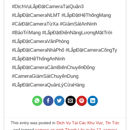
#DịchVụLắpĐặtCameraTạiQuận3
#LắpĐặtCameraNLMT #LắpĐặtHệThốngMạng
#CàiĐặtCameraTừXa #GiámSátAnNinh
#BảoTrìMạng #LắpĐặtĐiệnNăngLượngMặtTrời
#LắpĐặtCameraVănPhòng
#LắpĐặtCameraNhàPhố #LắpĐặtCameraCôngTy
#LắpĐặtHệThốngAnNinh
#LắpĐặtCameraCảmBiếnChuyểnĐộng
#CameraGiámSátChuyênDụng
#LắpĐặtCameraQuảnLýCửaHàng
This entry was posted in
Dịch Vụ Tại Các Khu Vực
,
Tin Tức
and tagged
camera an ninh Thạnh Lộc quận 12
,
camera