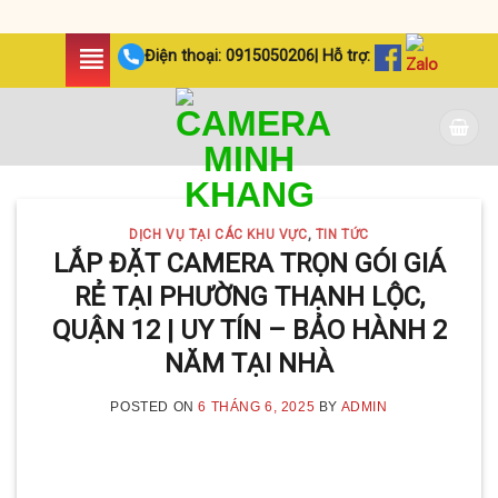
Skip
Điện thoại:
0915050206
| Hỗ trợ:
to
content
DỊCH VỤ TẠI CÁC KHU VỰC
,
TIN TỨC
LẮP ĐẶT CAMERA TRỌN GÓI GIÁ
RẺ TẠI PHƯỜNG THẠNH LỘC,
QUẬN 12 | UY TÍN – BẢO HÀNH 2
NĂM TẠI NHÀ
POSTED ON
6 THÁNG 6, 2025
BY
ADMIN