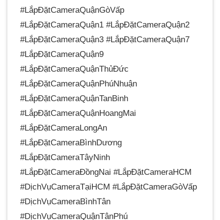
#LắpĐặtCameraQuậnGòVấp
#LắpĐặtCameraQuận1 #LắpĐặtCameraQuận2
#LắpĐặtCameraQuận3 #LắpĐặtCameraQuận7
#LắpĐặtCameraQuận9
#LắpĐặtCameraQuậnThủĐức
#LắpĐặtCameraQuậnPhúNhuận
#LắpĐặtCameraQuậnTanBinh
#LắpĐặtCameraQuậnHoangMai
#LắpĐặtCameraLongAn
#LắpĐặtCameraBìnhDương
#LắpĐặtCameraTâyNinh
#LắpĐặtCameraĐồngNai #LắpĐặtCameraHCM
#DịchVụCameraTạiHCM #LắpĐặtCameraGòVấp
#DịchVụCameraBìnhTân
#DịchVụCameraQuậnTânPhú