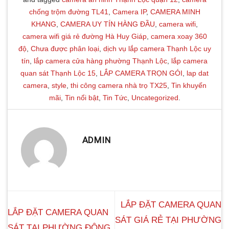
chống trộm đường TL41
,
Camera IP
,
CAMERA MINH
KHANG
,
CAMERA UY TÍN HÀNG ĐẦU
,
camera wifi
,
camera wifi giá rẻ đường Hà Huy Giáp
,
camera xoay 360
độ
,
Chưa được phân loại
,
dịch vụ lắp camera Thạnh Lộc uy
tín
,
lắp camera cửa hàng phường Thạnh Lộc
,
lắp camera
quan sát Thạnh Lộc 15
,
LẮP CAMERA TRỌN GÓI
,
lap dat
camera
,
style
,
thi công camera nhà trọ TX25
,
Tin khuyến
mãi
,
Tin nổi bật
,
Tin Tức
,
Uncategorized
.
ADMIN
LẮP ĐẶT CAMERA QUAN
LẮP ĐẶT CAMERA QUAN
SÁT GIÁ RẺ TẠI PHƯỜNG
SÁT TẠI PHƯỜNG ĐÔNG