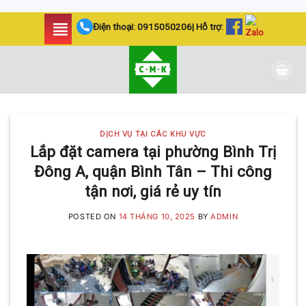
Skip
Điện thoại:
0915050206
| Hỗ trợ:
to
content
DỊCH VỤ TẠI CÁC KHU VỰC
Lắp đặt camera tại phường Bình Trị
Đông A, quận Bình Tân – Thi công
tận nơi, giá rẻ uy tín
POSTED ON
14 THÁNG 10, 2025
BY
ADMIN