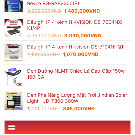
Reyee RG-RAP2200(E)
1,600,000VNĐ.
là:
Giá
Giá
3,300,000
VNĐ
1,489,000
VNĐ
935,000VNĐ.
gốc
hiện
Đầu ghi IP 4 kênh HIKVISION DS-7604NXI-
là:
tại
K1/4P
3,300,000VNĐ.
là:
Giá
Giá
5,959,000
VNĐ
3,090,000
VNĐ
1,489,000VNĐ.
gốc
hiện
Đầu ghi IP 4 kênh Hikvision DS-7104NI-Q1
là:
tại
Giá
Giá
2,150,000
VNĐ
1,070,000
5,959,000VNĐ.
VNĐ
là:
gốc
hiện
3,090,000VNĐ
là:
tại
Đèn Đường NLMT Chiếc Lá Cao Cấp 150w
2,150,000VNĐ.
là:
150-CA
1,070,000VNĐ.
Đèn Pha Năng Lượng Mặt Trời Jindian Solar
Light | JD-T300 300W
Giá
Giá
1,220,000
VNĐ
845,000
VNĐ
gốc
hiện
là:
tại
1,220,000VNĐ.
là:
845,000VNĐ.