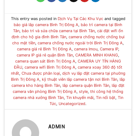
This entry was posted in
Dịch Vụ Tại Các Khu Vực
and tagged
báo giá lắp camera Bình Trị Đông A
,
bảo trì camera tại Bình
Tân
,
bảo trì và sửa chữa camera tại Bình Tân
,
cài đặt wifi ổn
định cho hộ gia đình Bình Tân
,
camera chống nước chống bụi
cho mặt tiền
,
camera chống nước ngoài trời Bình Trị Đông A
,
camera giá rẻ Bình Trị Đông A
,
camera Imou
,
Camera IP
,
camera IP giá rẻ quận Bình Tân
,
CAMERA MINH KHANG
,
camera quan sát Bình Trị Đông A
,
CAMERA UY TÍN HÀNG
ĐẦU
,
camera wifi Bình Trị Đông A
,
camera xoay 360 độ tốt
nhất
,
Chưa được phân loại
,
dịch vụ lắp đặt camera tại phường
Bình Trị Đông A
,
kỹ thuật viên lắp camera tận nơi Bình Tân
,
lắp
camera kho hàng Bình Tân
,
lắp camera quận Bình Tân
,
lắp đặt
camera văn phòng Bình Trị Đông A
,
style
,
thi công hệ thống
camera nhà xưởng Bình Tân
,
Tin khuyến mãi
,
Tin nổi bật
,
Tin
Tức
,
Uncategorized
.
ADMIN