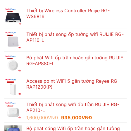
Thiết bị Wireless Controller Ruijie RG-
WS6816
Thiết bị phát sóng ốp tường wifi RUIJIE RG-
AP110-L
Bộ phát Wifi ốp trần hoặc gắn tường RUIJIE
RG-AP880-I
Access point WiFi 5 gắn tường Reyee RG-
RAP1200(P)
Thiết bị phát sóng wifi ốp trần RUIJIE RG-
AP210-L
Giá
Giá
1,600,000
VNĐ
935,000
VNĐ
gốc
hiện
Bộ phát sóng Wifi ốp trần hoặc gắn tường
là:
tại