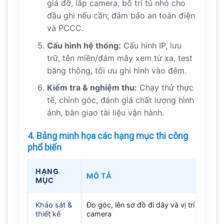
giá đỡ, lắp camera, bố trí tủ nhỏ cho
đầu ghi nếu cần; đảm bảo an toàn điện
và PCCC.
Cấu hình hệ thống:
Cấu hình IP, lưu
trữ, tên miền/đám mây xem từ xa, test
băng thông, tối ưu ghi hình vào đêm.
Kiểm tra & nghiệm thu:
Chạy thử thực
tế, chỉnh góc, đánh giá chất lượng hình
ảnh, bàn giao tài liệu vận hành.
4. Bảng minh họa các hạng mục thi công
phổ biến
HẠNG
MÔ TẢ
MỤC
Khảo sát &
Đo góc, lên sơ đồ đi dây và vị trí
thiết kế
camera