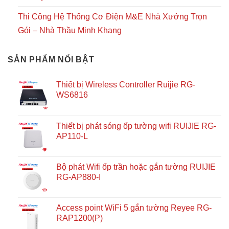
Thi Công Hệ Thống Cơ Điện M&E Nhà Xưởng Trọn
Gói – Nhà Thầu Minh Khang
SẢN PHẨM NỔI BẬT
Thiết bị Wireless Controller Ruijie RG-
WS6816
Thiết bị phát sóng ốp tường wifi RUIJIE RG-
AP110-L
Bộ phát Wifi ốp trần hoặc gắn tường RUIJIE
RG-AP880-I
Access point WiFi 5 gắn tường Reyee RG-
RAP1200(P)