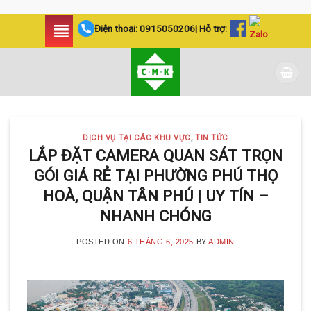
Skip
Điện thoại:
0915050206
| Hỗ trợ:
to
content
DỊCH VỤ TẠI CÁC KHU VỰC
,
TIN TỨC
LẮP ĐẶT CAMERA QUAN SÁT TRỌN
GÓI GIÁ RẺ TẠI PHƯỜNG PHÚ THỌ
HOÀ, QUẬN TÂN PHÚ | UY TÍN –
NHANH CHÓNG
POSTED ON
6 THÁNG 6, 2025
BY
ADMIN