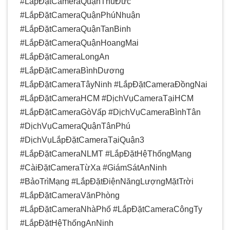
#LắpĐặtCameraQuậnThủĐức
#LắpĐặtCameraQuậnPhúNhuận
#LắpĐặtCameraQuậnTanBinh
#LắpĐặtCameraQuậnHoangMai
#LắpĐặtCameraLongAn
#LắpĐặtCameraBìnhDương
#LắpĐặtCameraTâyNinh #LắpĐặtCameraĐồngNai
#LắpĐặtCameraHCM #DịchVụCameraTạiHCM
#LắpĐặtCameraGòVấp #DịchVụCameraBìnhTân
#DịchVụCameraQuậnTânPhú
#DịchVụLắpĐặtCameraTạiQuận3
#LắpĐặtCameraNLMT #LắpĐặtHệThốngMạng
#CàiĐặtCameraTừXa #GiámSátAnNinh
#BảoTrìMạng #LắpĐặtĐiệnNăngLượngMặtTrời
#LắpĐặtCameraVănPhòng
#LắpĐặtCameraNhàPhố #LắpĐặtCameraCôngTy
#LắpĐặtHệThốngAnNinh