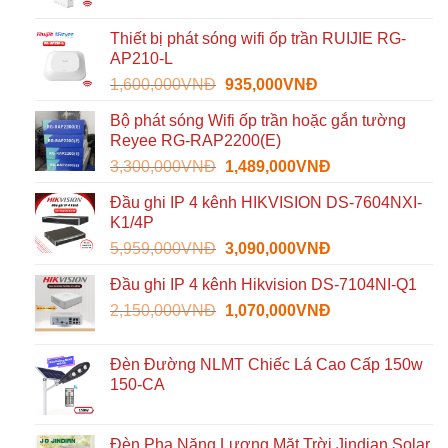
Thiết bị phát sóng wifi ốp trần RUIJIE RG-
AP210-L
Giá
Giá
1,600,000
VNĐ
935,000
VNĐ
gốc
hiện
Bộ phát sóng Wifi ốp trần hoặc gắn tường
là:
tại
Reyee RG-RAP2200(E)
1,600,000VNĐ.
là:
Giá
Giá
3,300,000
VNĐ
1,489,000
VNĐ
935,000VNĐ.
gốc
hiện
Đầu ghi IP 4 kênh HIKVISION DS-7604NXI-
là:
tại
K1/4P
3,300,000VNĐ.
là:
Giá
Giá
5,959,000
VNĐ
3,090,000
VNĐ
1,489,000VNĐ.
gốc
hiện
Đầu ghi IP 4 kênh Hikvision DS-7104NI-Q1
là:
tại
Giá
Giá
2,150,000
VNĐ
5,959,000VNĐ.
1,070,000
VNĐ
là:
gốc
hiện
3,090,000VNĐ.
là:
tại
Đèn Đường NLMT Chiếc Lá Cao Cấp 150w
2,150,000VNĐ.
là:
150-CA
1,070,000VNĐ.
Đèn Pha Năng Lượng Mặt Trời Jindian Solar