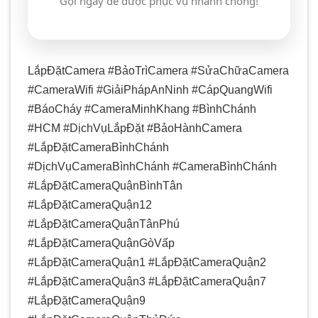
Gọi ngay để được phục vụ nhanh chóng!
LắpĐặtCamera #BảoTrìCamera #SửaChữaCamera
#CameraWifi #GiảiPhápAnNinh #CápQuangWifi
#BáoCháy #CameraMinhKhang #BìnhChánh
#HCM #DịchVụLắpĐặt #BảoHànhCamera
#LắpĐặtCameraBìnhChánh
#DịchVụCameraBìnhChánh #CameraBìnhChánh
#LắpĐặtCameraQuậnBìnhTân
#LắpĐặtCameraQuận12
#LắpĐặtCameraQuậnTânPhú
#LắpĐặtCameraQuậnGòVấp
#LắpĐặtCameraQuận1 #LắpĐặtCameraQuận2
#LắpĐặtCameraQuận3 #LắpĐặtCameraQuận7
#LắpĐặtCameraQuận9