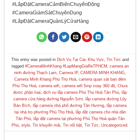
#LắpĐặtCameraCảmBiếnChuyểnĐộng
#CameraGiámSátChuyênDụng
#LắpĐặtCameraQuảnLýCửaHàng
This entry was posted in
Dịch Vụ Tại Các Khu Vực
,
Tin Tức
and
tagged
#CameraMinhKhang #LapMangGiaReTPHCM
,
camera an
ninh đường Thạch Lam
,
Camera IP
,
CAMERA MINH KHANG
,
Camera Minh Khang Phú Thọ Hoà
,
camera quan sát ban đêm
Phú Thọ Hoà
,
camera wifi
,
camera wifi 5mp xoay 360 độ
,
Chưa
được phân loại
,
dịch vụ lắp camera Phú Thọ Hoà Tân Phú
,
lắp
camera cửa hàng đường Nguyễn Sơn
,
lắp camera đường Lũy
Bán Bích
,
lắp camera nhà phố đường Tân Hương
,
lắp camera
tại nhà trọ phường Phú Thọ Hoà
,
lắp đặt camera cho nhà dân
Tân Phú
,
lắp đặt camera tại phường Phú Thọ Hoà quận Tân
Phú
,
style
,
Tin khuyến mãi
,
Tin nổi bật
,
Tin Tức
,
Uncategorized
.