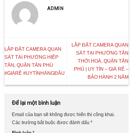
ADMIN
LẮP ĐẶT CAMERA QUAN
LẮP ĐẶT CAMERA QUAN
SÁT TẠI PHƯỜNG TÂN
SÁT TẠI PHƯỜNG HIỆP
THỚI HOÀ, QUẬN TÂN
TÂN, QUẬN TÂN PHÚ
PHÚ | UY TÍN – GIÁ RẺ –
#GIÁRẺ #UYTÍNHÀNGĐẦU
BẢO HÀNH 2 NĂM
Để lại một bình luận
Email của bạn sẽ không được hiển thị công khai.
Các trường bắt buộc được đánh dấu
*
Bình luận
*