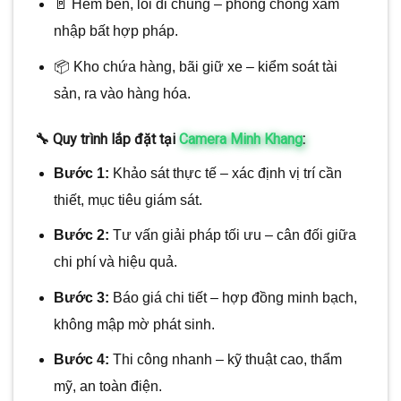
🚪 Hẻm bên, lối đi chung – phòng chống xâm
nhập bất hợp pháp.
📦 Kho chứa hàng, bãi giữ xe – kiểm soát tài
sản, ra vào hàng hóa.
🔧 Quy trình lắp đặt tại
Camera Minh Khang
:
Bước 1:
Khảo sát thực tế – xác định vị trí cần
thiết, mục tiêu giám sát.
Bước 2:
Tư vấn giải pháp tối ưu – cân đối giữa
chi phí và hiệu quả.
Bước 3:
Báo giá chi tiết – hợp đồng minh bạch,
không mập mờ phát sinh.
Bước 4:
Thi công nhanh – kỹ thuật cao, thẩm
mỹ, an toàn điện.