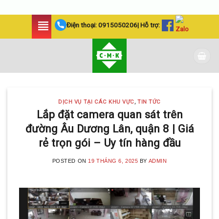
Skip
Điện thoại:
0915050206
| Hỗ trợ:
to
content
DỊCH VỤ TẠI CÁC KHU VỰC
,
TIN TỨC
Lắp đặt camera quan sát trên
đường Âu Dương Lân, quận 8 | Giá
rẻ trọn gói – Uy tín hàng đầu
POSTED ON
19 THÁNG 6, 2025
BY
ADMIN