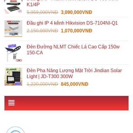
là:
tại
K1/4P
3,300,000VNĐ.
là:
Giá
Giá
5,959,000
VNĐ
3,090,000
VNĐ
1,489,000VNĐ.
gốc
hiện
Đầu ghi IP 4 kênh Hikvision DS-7104NI-Q1
là:
tại
Giá
Giá
2,150,000
VNĐ
5,959,000VNĐ.
1,070,000
VNĐ
là:
gốc
hiện
3,090,000VNĐ.
là:
tại
Đèn Đường NLMT Chiếc Lá Cao Cấp 150w
2,150,000VNĐ.
là:
150-CA
1,070,000VNĐ.
Đèn Pha Năng Lượng Mặt Trời Jindian Solar
Light | JD-T300 300W
Giá
Giá
1,220,000
VNĐ
845,000
VNĐ
gốc
hiện
là:
tại
1,220,000VNĐ.
là:
845,000VNĐ.