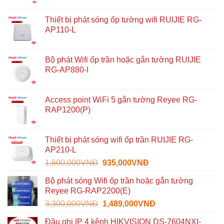
Thiết bị phát sóng ốp tường wifi RUIJIE RG-
AP110-L
Bộ phát Wifi ốp trần hoặc gắn tường RUIJIE
RG-AP880-I
Access point WiFi 5 gắn tường Reyee RG-
RAP1200(P)
Thiết bị phát sóng wifi ốp trần RUIJIE RG-
AP210-L
Giá
Giá
1,600,000
VNĐ
935,000
VNĐ
gốc
hiện
Bộ phát sóng Wifi ốp trần hoặc gắn tường
là:
tại
Reyee RG-RAP2200(E)
1,600,000VNĐ.
là:
Giá
Giá
3,300,000
VNĐ
1,489,000
VNĐ
935,000VNĐ.
gốc
hiện
Đầu ghi IP 4 kênh HIKVISION DS-7604NXI-