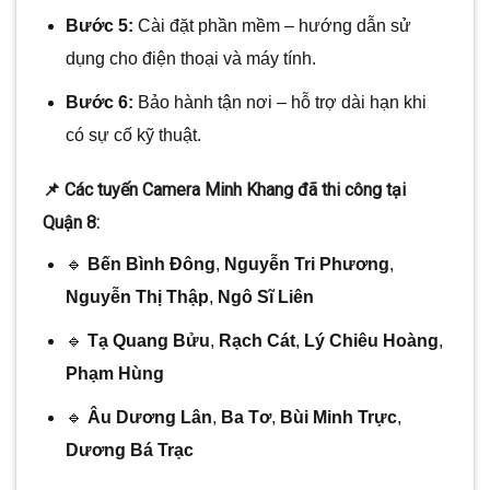
Bước 5:
Cài đặt phần mềm – hướng dẫn sử
dụng cho điện thoại và máy tính.
Bước 6:
Bảo hành tận nơi – hỗ trợ dài hạn khi
có sự cố kỹ thuật.
📌 Các tuyến Camera Minh Khang đã thi công tại
Quận 8:
🔹
Bến Bình Đông
,
Nguyễn Tri Phương
,
Nguyễn Thị Thập
,
Ngô Sĩ Liên
🔹
Tạ Quang Bửu
,
Rạch Cát
,
Lý Chiêu Hoàng
,
Phạm Hùng
🔹
Âu Dương Lân
,
Ba Tơ
,
Bùi Minh Trực
,
Dương Bá Trạc