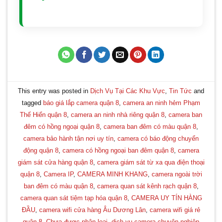
This entry was posted in
Dịch Vụ Tại Các Khu Vực
,
Tin Tức
and
tagged
báo giá lắp camera quận 8
,
camera an ninh hẻm Phạm
Thế Hiển quận 8
,
camera an ninh nhà riêng quận 8
,
camera ban
đêm có hồng ngoại quận 8
,
camera ban đêm có màu quận 8
,
camera bảo hành tận nơi uy tín
,
camera có báo động chuyển
động quận 8
,
camera có hồng ngoại ban đêm quận 8
,
camera
giám sát cửa hàng quận 8
,
camera giám sát từ xa qua điện thoại
quận 8
,
Camera IP
,
CAMERA MINH KHANG
,
camera ngoài trời
ban đêm có màu quận 8
,
camera quan sát kênh rạch quận 8
,
camera quan sát tiệm tạp hóa quận 8
,
CAMERA UY TÍN HÀNG
ĐẦU
,
camera wifi cửa hàng Âu Dương Lân
,
camera wifi giá rẻ
quận 8
,
Chưa được phân loại
,
dịch vụ camera chuyên nghiệp