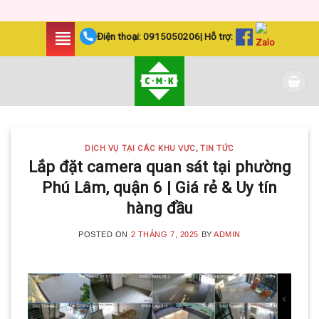
Skip
Điện thoại:
0915050206
| Hỗ trợ:
to
content
DỊCH VỤ TẠI CÁC KHU VỰC
,
TIN TỨC
Lắp đặt camera quan sát tại phường
Phú Lâm, quận 6 | Giá rẻ & Uy tín
hàng đầu
POSTED ON
2 THÁNG 7, 2025
BY
ADMIN