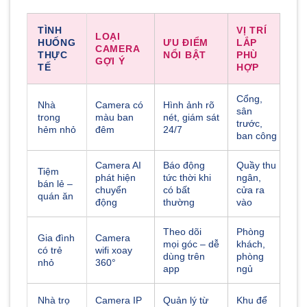
TÌNH
VỊ TRÍ
LOẠI
HUỐNG
ƯU ĐIỂM
LẮP
CAMERA
THỰC
NỔI BẬT
PHÙ
GỢI Ý
TẾ
HỢP
Cổng,
Nhà
Camera có
Hình ảnh rõ
sân
trong
màu ban
nét, giám sát
trước,
hẻm nhỏ
đêm
24/7
ban công
Camera AI
Báo động
Quầy thu
Tiệm
phát hiện
tức thời khi
ngân,
bán lẻ –
chuyển
có bất
cửa ra
quán ăn
động
thường
vào
Theo dõi
Phòng
Gia đình
Camera
mọi góc – dễ
khách,
có trẻ
wifi xoay
dùng trên
phòng
nhỏ
360°
app
ngủ
Nhà trọ
Camera IP
Quản lý từ
Khu để