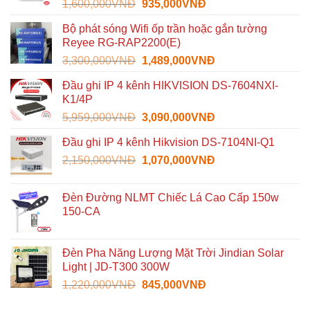
Giá
Giá
1,600,000
VNĐ
935,000
VNĐ
gốc
hiện
Bộ phát sóng Wifi ốp trần hoặc gắn tường
là:
tại
Reyee RG-RAP2200(E)
1,600,000VNĐ.
là:
Giá
Giá
3,300,000
VNĐ
1,489,000
VNĐ
935,000VNĐ.
gốc
hiện
Đầu ghi IP 4 kênh HIKVISION DS-7604NXI-
là:
tại
K1/4P
3,300,000VNĐ.
là:
Giá
Giá
5,959,000
VNĐ
3,090,000
VNĐ
1,489,000VNĐ.
gốc
hiện
Đầu ghi IP 4 kênh Hikvision DS-7104NI-Q1
là:
tại
Giá
Giá
2,150,000
VNĐ
5,959,000VNĐ.
1,070,000
VNĐ
là:
gốc
hiện
3,090,000VNĐ.
là:
tại
Đèn Đường NLMT Chiếc Lá Cao Cấp 150w
2,150,000VNĐ.
là:
150-CA
1,070,000VNĐ.
Đèn Pha Năng Lượng Mặt Trời Jindian Solar
Light | JD-T300 300W
Giá
Giá
1,220,000
VNĐ
845,000
VNĐ
gốc
hiện