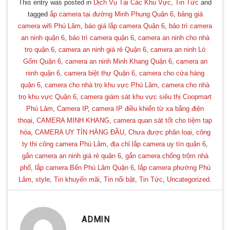
This entry was posted in
Dịch Vụ Tại Các Khu Vực
,
Tin Tức
and
tagged
ắp camera tại đường Minh Phụng Quận 6
,
bảng giá
camera wifi Phú Lâm
,
báo giá lắp camera Quận 6
,
bảo trì camera
an ninh quận 6
,
bảo trì camera quận 6
,
camera an ninh cho nhà
trọ quận 6
,
camera an ninh giá rẻ Quận 6
,
camera an ninh Lò
Gốm Quận 6
,
camera an ninh Minh Khang Quận 6
,
camera an
ninh quận 6
,
camera biệt thự Quận 6
,
camera cho cửa hàng
quận 6
,
camera cho nhà trọ khu vực Phú Lâm
,
camera cho nhà
trọ khu vực Quận 6
,
camera giám sát khu vực siêu thị Coopmart
Phú Lâm
,
Camera IP
,
camera IP điều khiển từ xa bằng điện
thoại
,
CAMERA MINH KHANG
,
camera quan sát tốt cho tiệm tạp
hóa
,
CAMERA UY TÍN HÀNG ĐẦU
,
Chưa được phân loại
,
công
ty thi công camera Phú Lâm
,
địa chỉ lắp camera uy tín quận 6
,
gắn camera an ninh giá rẻ quận 6
,
gắn camera chống trộm nhà
phố
,
lắp camera Bến Phú Lâm Quận 6
,
lắp camera phường Phú
Lâm
,
style
,
Tin khuyến mãi
,
Tin nổi bật
,
Tin Tức
,
Uncategorized
.
ADMIN