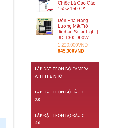
Chiếc Lá Cao Cấp
2,150,000VNĐ.
là:
150w 150-CA
1,070,000VNĐ.
Đèn Pha Năng
Lượng Mặt Trời
Jindian Solar Light |
JD-T300 300W
1,220,000
VNĐ
Giá
Giá
845,000
VNĐ
gốc
hiện
là:
tại
LẮP ĐẶT TRỌN BỘ CAMERA
1,220,000VNĐ.
là:
845,000VNĐ.
WIFI THẺ NHỚ
LĂP ĐẶT TRỌN BỘ ĐẦU GHI
2.0
LĂP ĐẶT TRỌN BỘ ĐẦU GHI
4.0