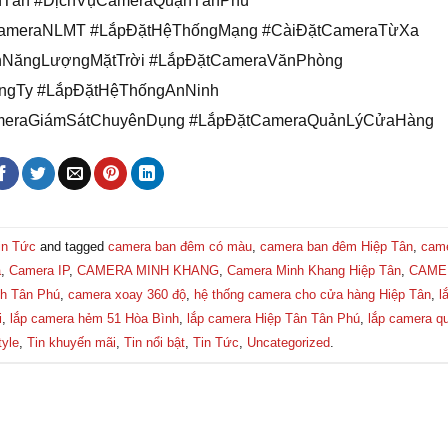
hTân #DịchVụCameraQuậnTânPhú
CameraNLMT #LắpĐặtHệThốngMạng #CàiĐặtCameraTừXa
ệnNăngLượngMặtTrời #LắpĐặtCameraVănPhòng
ngTy #LắpĐặtHệThốngAnNinh
meraGiámSátChuyênDụng #LắpĐặtCameraQuảnLýCửaHàng
in Tức
and tagged
camera ban đêm có màu
,
camera ban đêm Hiệp Tân
,
cam
a
,
Camera IP
,
CAMERA MINH KHANG
,
Camera Minh Khang Hiệp Tân
,
CAME
nh Tân Phú
,
camera xoay 360 độ
,
hệ thống camera cho cửa hàng Hiệp Tân
,
l
i
,
lắp camera hẻm 51 Hòa Bình
,
lắp camera Hiệp Tân Tân Phú
,
lắp camera q
tyle
,
Tin khuyến mãi
,
Tin nổi bật
,
Tin Tức
,
Uncategorized
.