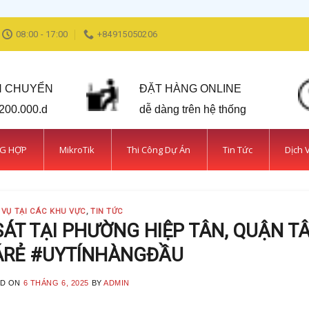
08:00 - 17:00
+84915050206
N CHUYỂN
ĐẶT HÀNG ONLINE
 200.000.d
dễ dàng trên hệ thống
NG HỢP
MikroTik
Thi Công Dự Án
Tin Tức
Dịch 
 VỤ TẠI CÁC KHU VỰC
,
TIN TỨC
ÁT TẠI PHƯỜNG HIỆP TÂN, QUẬN T
ÁRẺ #UYTÍNHÀNGĐẦU
ED ON
6 THÁNG 6, 2025
BY
ADMIN