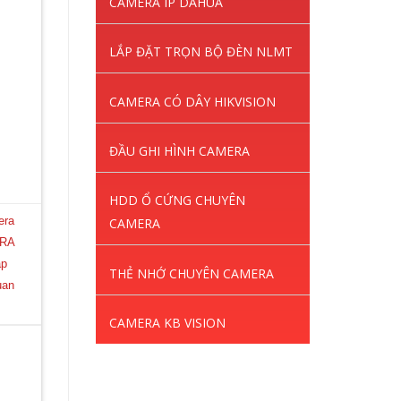
CAMERA IP DAHUA
LẮP ĐẶT TRỌN BỘ ĐÈN NLMT
CAMERA CÓ DÂY HIKVISION
ĐẦU GHI HÌNH CAMERA
HDD Ổ CỨNG CHUYÊN
era
CAMERA
RA
ắp
THẺ NHỚ CHUYÊN CAMERA
uan
CAMERA KB VISION