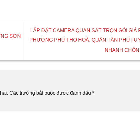
LẮP ĐẶT CAMERA QUAN SÁT TRỌN GÓI GIÁ R
ỜNG SƠN
PHƯỜNG PHÚ THỌ HOÀ, QUẬN TÂN PHÚ | UY 
NHANH CHÓ
hai.
Các trường bắt buộc được đánh dấu
*