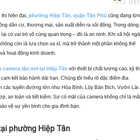
thị hiện đại,
phường Hiệp Tân, quận Tân Phú
cũng đang từ
ng dân cư, thương mại, sản xuất diễn ra sôi động. Trong dòng
i có vai trò vô cùng quan trọng – đó là an ninh. Khi xã hội ng
không còn là lựa chọn xa xỉ, mà trở thành một phần không thể
h và hoạt động kinh doanh.
p camera tận nơi tại Hiệp Tân
với thiết bị chất lượng cao, kỹ t
 cam kết bảo hành dài hạn. Chúng tôi hiểu rõ đặc điểm địa
n các tuyến đường lớn như Hòa Bình, Lũy Bán Bích, Vườn Là
p, an toàn và tiết kiệm. Sự có mặt của camera không chỉ là mắ
ảo vệ sự yên bình cho gia đình bạn.
 tại phường Hiệp Tân