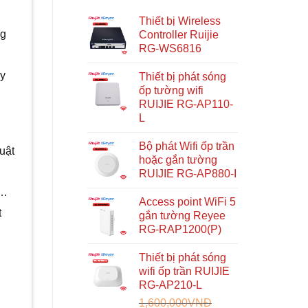
Thiết bị Wireless
ng
Controller Ruijie
RG-WS6816
ày
Thiết bị phát sóng
ốp tường wifi
RUIJIE RG-AP110-
L
Bộ phát Wifi ốp trần
huật
hoặc gắn tường
RUIJIE RG-AP880-I
i…
Access point WiFi 5
t
gắn tường Reyee
RG-RAP1200(P)
Thiết bị phát sóng
wifi ốp trần RUIJIE
RG-AP210-L
1,600,000
VNĐ