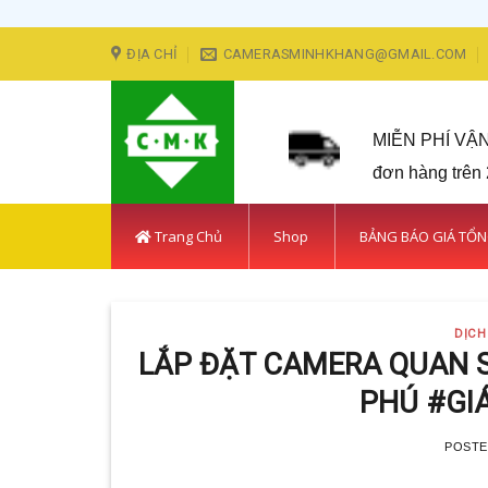
Skip
ĐỊA CHỈ
CAMERASMINHKHANG@GMAIL.COM
to
content
MIỄN PHÍ VẬ
đơn hàng trên
Trang Chủ
Shop
BẢNG BÁO GIÁ TỔ
DỊCH
LẮP ĐẶT CAMERA QUAN S
PHÚ #GI
POST