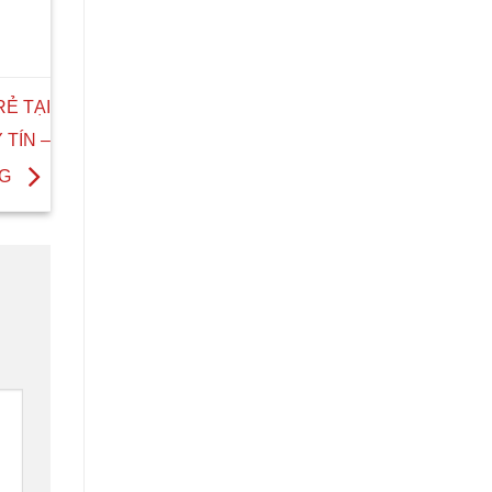
Ẻ TẠI
TÍN –
NG