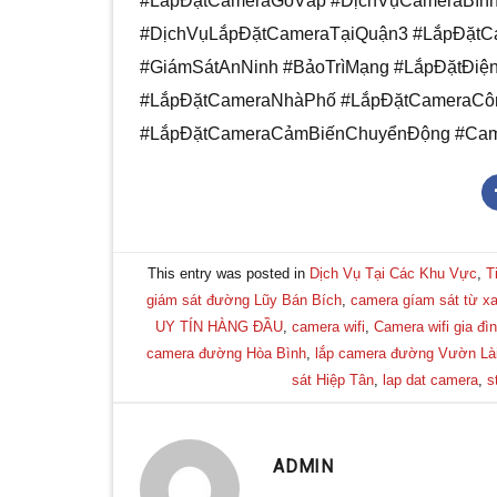
#LắpĐặtCameraGòVấp #DịchVụCameraBìn
#DịchVụLắpĐặtCameraTạiQuận3 #LắpĐặt
#GiámSátAnNinh #BảoTrìMạng #LắpĐặtĐi
#LắpĐặtCameraNhàPhố #LắpĐặtCameraCô
#LắpĐặtCameraCảmBiếnChuyểnĐộng #Ca
This entry was posted in
Dịch Vụ Tại Các Khu Vực
,
T
giám sát đường Lũy Bán Bích
,
camera gíam sát từ x
UY TÍN HÀNG ĐẦU
,
camera wifi
,
Camera wifi gia đì
camera đường Hòa Bình
,
lắp camera đường Vườn Là
sát Hiệp Tân
,
lap dat camera
,
s
ADMIN