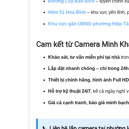
Đường Lũy Bán Bích
– tuyến chính x
Hẻm 51 Hòa Bình
– khu vực yên tĩnh,
Khu vực gần UBND phường Hiệp Tâ
Cam kết từ Camera Minh K
Khảo sát, tư vấn miễn phí tại nhà
tro
Lắp đặt nhanh chóng – chỉ trong 24h
Thiết bị chính hãng, hình ảnh Full HD
Hỗ trợ kỹ thuật 24/7
, kể cả ngày nghỉ và
Giá cả cạnh tranh, báo giá minh bạc
📞 Liên hệ lắp camera tại phường 