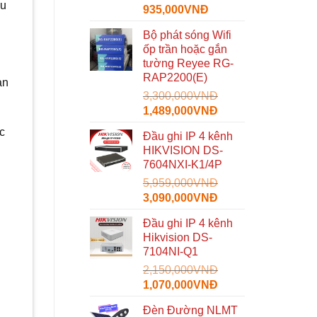
ệu
Giá
Giá
935,000
VNĐ
gốc
hiện
Bộ phát sóng Wifi
là:
tại
ốp trần hoặc gắn
1,600,000VNĐ.
là:
tường Reyee RG-
935,000VNĐ.
RAP2200(E)
an
3,300,000
VNĐ
Giá
Giá
1,489,000
VNĐ
gốc
hiện
c
Đầu ghi IP 4 kênh
là:
tại
HIKVISION DS-
3,300,000VNĐ.
là:
7604NXI-K1/4P
1,489,000VNĐ.
5,959,000
VNĐ
Giá
Giá
3,090,000
VNĐ
gốc
hiện
Đầu ghi IP 4 kênh
là:
tại
Hikvision DS-
5,959,000VNĐ.
là:
7104NI-Q1
3,090,000VNĐ.
2,150,000
VNĐ
Giá
Giá
1,070,000
VNĐ
gốc
hiện
Đèn Đường NLMT
là:
tại