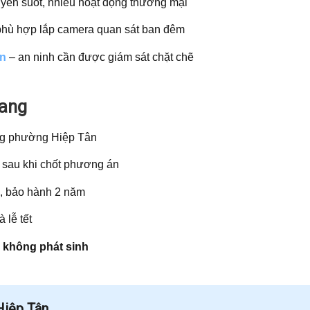
uyên suốt, nhiều hoạt động thương mại
 phù hợp lắp camera quan sát ban đêm
n
– an ninh cần được giám sát chặt chẽ
hang
ng phường Hiệp Tân
sau khi chốt phương án
, bảo hành 2 năm
 lễ tết
h không phát sinh
Hiệp Tân