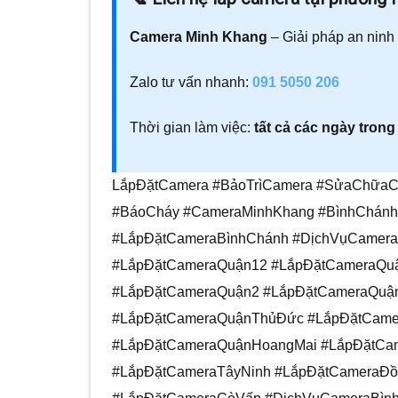
Camera Minh Khang
– Giải pháp an ninh
Zalo tư vấn nhanh:
091 5050 206
Thời gian làm việc:
tất cả các ngày trong
LắpĐặtCamera #BảoTrìCamera #SửaChữaCa
#BáoCháy #CameraMinhKhang #BìnhChán
#LắpĐặtCameraBìnhChánh #DịchVụCamera
#LắpĐặtCameraQuận12 #LắpĐặtCameraQu
#LắpĐặtCameraQuận2 #LắpĐặtCameraQuậ
#LắpĐặtCameraQuậnThủĐức #LắpĐặtCame
#LắpĐặtCameraQuậnHoangMai #LắpĐặtCa
#LắpĐặtCameraTâyNinh #LắpĐặtCameraĐ