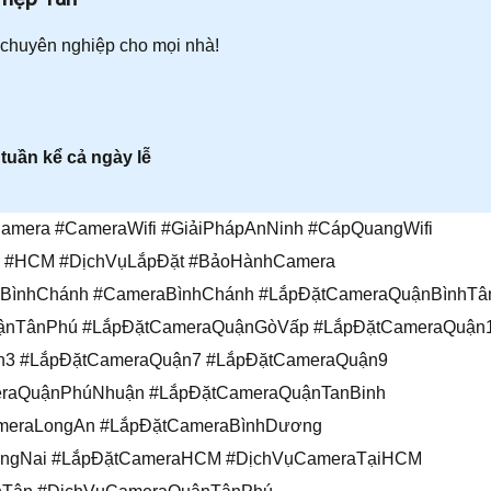
 chuyên nghiệp cho mọi nhà!
 tuần kể cả ngày lễ
mera #CameraWifi #GiảiPhápAnNinh #CápQuangWifi
h #HCM #DịchVụLắpĐặt #BảoHànhCamera
BìnhChánh #CameraBìnhChánh #LắpĐặtCameraQuậnBìnhTâ
ậnTânPhú #LắpĐặtCameraQuậnGòVấp #LắpĐặtCameraQuận
n3 #LắpĐặtCameraQuận7 #LắpĐặtCameraQuận9
raQuậnPhúNhuận #LắpĐặtCameraQuậnTanBinh
meraLongAn #LắpĐặtCameraBìnhDương
ồngNai #LắpĐặtCameraHCM #DịchVụCameraTạiHCM