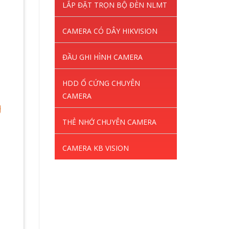
LẮP ĐẶT TRỌN BỘ ĐÈN NLMT
CAMERA CÓ DÂY HIKVISION
ĐẦU GHI HÌNH CAMERA
HDD Ổ CỨNG CHUYÊN
CAMERA
g
THẺ NHỚ CHUYÊN CAMERA
CAMERA KB VISION