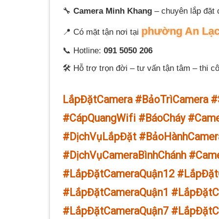
🔧
Camera Minh Khang
– chuyên lắp đặt
phường An Lạ
📍 Có mặt tận nơi tại
📞 Hotline:
091 5050 206
🛠 Hỗ trợ trọn đời – tư vấn tận tâm – thi c
LắpĐặtCamera #BảoTrìCamera #
#CápQuangWifi #BáoCháy #Cam
#DịchVụLắpĐặt #BảoHànhCamer
#DịchVụCameraBìnhChánh #Came
#LắpĐặtCameraQuận12 #LắpĐặ
#LắpĐặtCameraQuận1 #LắpĐặtC
#LắpĐặtCameraQuận7 #LắpĐặtC