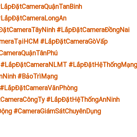
LắpĐặtCameraQuậnTanBinh
#LắpĐặtCameraLongAn
ĐặtCameraTâyNinh #LắpĐặtCameraĐồngNai
meraTạiHCM #LắpĐặtCameraGòVấp
ụCameraQuậnTânPhú
3 #LắpĐặtCameraNLMT #LắpĐặtHệThốngMạn
nNinh #BảoTrìMạng
 #LắpĐặtCameraVănPhòng
CameraCôngTy #LắpĐặtHệThốngAnNinh
ộng #CameraGiámSátChuyênDụng