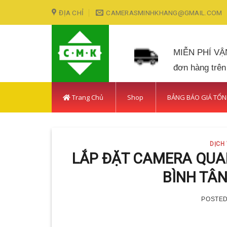
Skip
ĐỊA CHỈ
CAMERASMINHKHANG@GMAIL.COM
to
content
MIỄN PHÍ V
đơn hàng trên
Trang Chủ
Shop
BẢNG BÁO GIÁ TỔ
DỊCH
LẮP ĐẶT CAMERA QUAN
BÌNH TÂN
POSTE