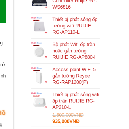
Controller Ruijie RG-
WS6816
Thiết bị phát sóng ốp
tường wifi RUIJIE
RG-AP110-L
ng
Bộ phát Wifi ốp trần
hoặc gắn tường
RUIJIE RG-AP880-I
trở
Access point WiFi 5
gắn tường Reyee
ình
RG-RAP1200(P)
Thiết bị phát sóng wifi
ốp trần RUIJIE RG-
AP210-L
Hồ
1,600,000
VNĐ
Giá
Giá
935,000
VNĐ
g
gốc
hiện