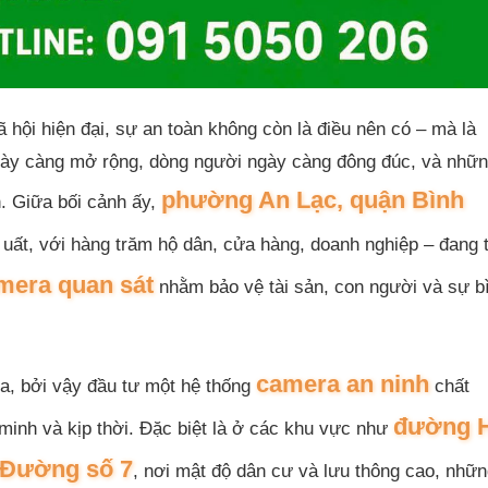
hội hiện đại, sự an toàn không còn là điều nên có – mà là
ngày càng mở rộng, dòng người ngày càng đông đúc, và nhữ
phường An Lạc, quận Bình
. Giữa bối cảnh ấy,
uất, với hàng trăm hộ dân, cửa hàng, doanh nghiệp – đang 
amera quan sát
nhằm bảo vệ tài sản, con người và sự b
camera an ninh
 ra, bởi vậy đầu tư một hệ thống
chất
đường 
minh và kịp thời. Đặc biệt là ở các khu vực như
Đường số 7
, nơi mật độ dân cư và lưu thông cao, nhữn