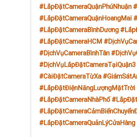
#LắpĐặtCameraQuậnPhúNhuận #
#LắpĐặtCameraQuậnHoangMai 
#LắpĐặtCameraBìnhDương #Lắp
#LắpĐặtCameraHCM #DịchVụCa
#DịchVụCameraBìnhTân #DịchV
#DịchVụLắpĐặtCameraTạiQuận
#CàiĐặtCameraTừXa #GiámSátA
#LắpĐặtĐiệnNăngLượngMặtTrời
#LắpĐặtCameraNhàPhố #LắpĐặt
#LắpĐặtCameraCảmBiếnChuyểnĐ
#LắpĐặtCameraQuảnLýCửaHàng