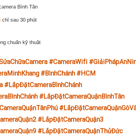
 camera Bình Tân
c
chỉ sau 30 phút
ông chuẩn kỹ thuật
SửaChữaCamera #CameraWifi #GiảiPhápAnNi
eraMinhKhang #BìnhChánh #HCM
a #LắpĐặtCameraBìnhChánh
raBìnhChánh #LắpĐặtCameraQuậnBìnhTân
tCameraQuậnTânPhú #LắpĐặtCameraQuậnGòV
ameraQuận2 #LắpĐặtCameraQuận3
ameraQuận9 #LắpĐặtCameraQuậnThủĐức