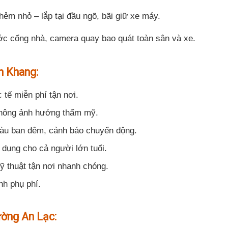
hẻm nhỏ – lắp tại đầu ngõ, bãi giữ xe máy.
ớc cổng nhà, camera quay bao quát toàn sân và xe.
h Khang:
 tế miễn phí tận nơi.
 không ảnh hưởng thẩm mỹ.
àu ban đêm, cảnh báo chuyển động.
ử dụng cho cả người lớn tuổi.
ỹ thuật tận nơi nhanh chóng.
nh phụ phí.
ường An Lạc: