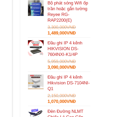
Bộ phát sóng Wifi ốp
là:
tại
trần hoặc gắn tường
1,600,000VNĐ.
là:
Reyee RG-
935,000VNĐ.
RAP2200(E)
3,300,000
VNĐ
Giá
Giá
1,489,000
VNĐ
gốc
hiện
Đầu ghi IP 4 kênh
là:
tại
HIKVISION DS-
3,300,000VNĐ.
là:
7604NXI-K1/4P
1,489,000VNĐ.
5,959,000
VNĐ
Giá
Giá
3,090,000
VNĐ
gốc
hiện
Đầu ghi IP 4 kênh
là:
tại
Hikvision DS-7104NI-
5,959,000VNĐ.
là:
Q1
3,090,000VNĐ.
2,150,000
VNĐ
Giá
Giá
1,070,000
VNĐ
gốc
hiện
Đèn Đường NLMT
là:
tại