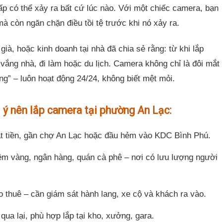
ấp có thể xảy ra bất cứ lúc nào. Với một chiếc camera, bạn
à còn ngăn chặn điều tồi tệ trước khi nó xảy ra.
già, hoặc kinh doanh tại nhà đã chia sẻ rằng: từ khi lắp
ắng nhà, đi làm hoặc du lịch. Camera không chỉ là đôi mắt
ng” – luôn hoạt động 24/24, không biết mệt mỏi.
 ý nên lắp camera tại phường An Lạc:
ặt tiền, gần chợ An Lạc hoặc đầu hẻm vào KDC Bình Phú.
iệm vàng, ngân hàng, quán cà phê – nơi có lưu lượng người
o thuê – cần giám sát hành lang, xe cộ và khách ra vào.
qua lại, phù hợp lắp tại kho, xưởng, gara.