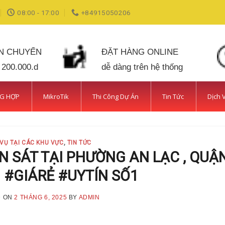
08:00 - 17:00
+84915050206
ẬN CHUYỂN
ĐẶT HÀNG ONLINE
 200.000.d
dễ dàng trên hệ thống
NG HỢP
MikroTik
Thi Công Dự Án
Tin Tức
Dịch 
 VỤ TẠI CÁC KHU VỰC
,
TIN TỨC
 SÁT TẠI PHƯỜNG AN LẠC , QUẬ
 #GIÁRẺ #UYTÍN SỐ1
D ON
2 THÁNG 6, 2025
BY
ADMIN