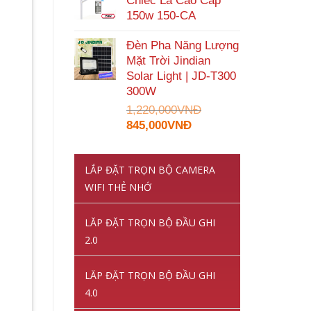
Chiếc Lá Cao Cấp
2,150,000VNĐ.
là:
150w 150-CA
1,070,000VNĐ.
Đèn Pha Năng Lượng
Mặt Trời Jindian
Solar Light | JD-T300
300W
1,220,000
VNĐ
Giá
Giá
845,000
VNĐ
gốc
hiện
là:
tại
LẮP ĐẶT TRỌN BỘ CAMERA
1,220,000VNĐ.
là:
845,000VNĐ.
WIFI THẺ NHỚ
LĂP ĐẶT TRỌN BỘ ĐẦU GHI
2.0
LĂP ĐẶT TRỌN BỘ ĐẦU GHI
4.0