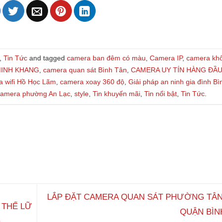
,
Tin Tức
and tagged
camera ban đêm có màu
,
Camera IP
,
camera kh
INH KHANG
,
camera quan sát Bình Tân
,
CAMERA UY TÍN HÀNG ĐẦ
a wifi Hồ Học Lãm
,
camera xoay 360 độ
,
Giải pháp an ninh gia đình Bì
 camera phường An Lạc
,
style
,
Tin khuyến mãi
,
Tin nổi bật
,
Tin Tức
.
LẮP ĐẶT CAMERA QUAN SÁT PHƯỜNG TÂN
 THẾ LỮ
QUẬN BÌN