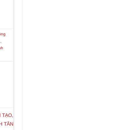
ông
U
,
nh
 TẠO,
H TÂN