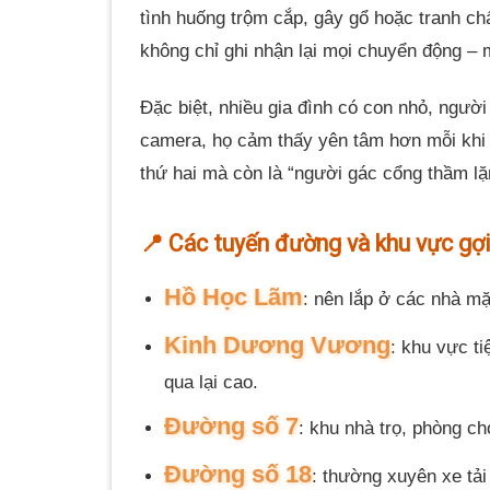
tình huống trộm cắp, gây gổ hoặc tranh ch
không chỉ ghi nhận lại mọi chuyển động – m
Đặc biệt, nhiều gia đình có con nhỏ, người 
camera, họ cảm thấy yên tâm hơn mỗi khi v
thứ hai mà còn là “người gác cổng thầm lặ
📍 Các tuyến đường và khu vực gợi
Hồ Học Lãm
: nên lắp ở các nhà m
Kinh Dương Vương
: khu vực t
qua lại cao.
Đường số 7
: khu nhà trọ, phòng ch
Đường số 18
: thường xuyên xe tải 