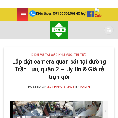
Skip
Điện thoại:
0915050206
| Hỗ trợ:
to
content
DỊCH VỤ TẠI CÁC KHU VỰC
,
TIN TỨC
Lắp đặt camera quan sát tại đường
Trần Lựu, quận 2 – Uy tín & Giá rẻ
trọn gói
POSTED ON
21 THÁNG 6, 2025
BY
ADMIN