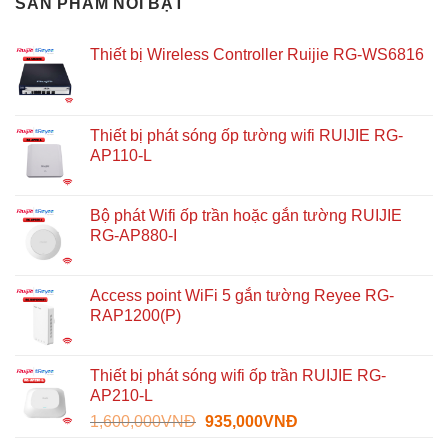
SẢN PHẨM NỔI BẬT
Thiết bị Wireless Controller Ruijie RG-WS6816
Thiết bị phát sóng ốp tường wifi RUIJIE RG-
AP110-L
Bộ phát Wifi ốp trần hoặc gắn tường RUIJIE
RG-AP880-I
Access point WiFi 5 gắn tường Reyee RG-
RAP1200(P)
Thiết bị phát sóng wifi ốp trần RUIJIE RG-
AP210-L
Giá
Giá
1,600,000
VNĐ
935,000
VNĐ
gốc
hiện