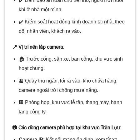
✔️ Đảm bảo an toàn cho trẻ nhỏ, người lớn tuổi
khi ở nhà một mình.
✔️ Kiểm soát hoạt động kinh doanh tại nhà, theo
dõi nhân viên, khách ra vào.
📍 Vị trí nên lắp camera:
🏠 Trước cổng, sân xe, ban công, khu vực sinh
hoạt chung.
🏪 Quầy thu ngân, lối ra vào, kho chứa hàng,
camera ngoài trời chống mưa nắng.
🏢 Phòng họp, khu vực lễ tân, thang máy, hành
lang công ty.
📷 Các dòng camera phù hợp tại khu vực Trần Lựu:
Camera IP:
Kết nối mạng ổn định, xem từ xa