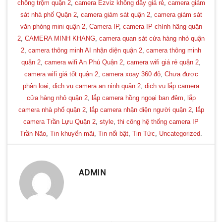
chống trộm quận 2
,
camera Ezviz không dây giá rẻ
,
camera giám
sát nhà phố Quận 2
,
camera giám sát quận 2
,
camera giám sát
văn phòng mini quận 2
,
Camera IP
,
camera IP chính hãng quận
2
,
CAMERA MINH KHANG
,
camera quan sát cửa hàng nhỏ quận
2
,
camera thông minh AI nhận diện quận 2
,
camera thông minh
quận 2
,
camera wifi An Phú Quận 2
,
camera wifi giá rẻ quận 2
,
camera wifi giá tốt quận 2
,
camera xoay 360 độ
,
Chưa được
phân loại
,
dịch vụ camera an ninh quận 2
,
dịch vụ lắp camera
cửa hàng nhỏ quận 2
,
lắp camera hồng ngoại ban đêm
,
lắp
camera nhà phố quận 2
,
lắp camera nhận diện người quận 2
,
lắp
camera Trần Lựu Quận 2
,
style
,
thi công hệ thống camera IP
Trần Não
,
Tin khuyến mãi
,
Tin nổi bật
,
Tin Tức
,
Uncategorized
.
ADMIN