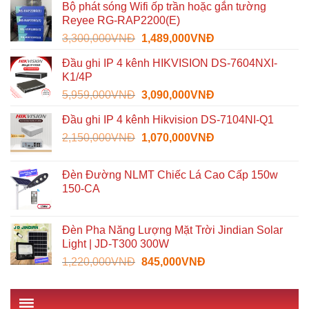
Bộ phát sóng Wifi ốp trần hoặc gắn tường
là:
tại
Reyee RG-RAP2200(E)
1,600,000VNĐ.
là:
Giá
Giá
3,300,000
VNĐ
1,489,000
VNĐ
935,000VNĐ.
gốc
hiện
Đầu ghi IP 4 kênh HIKVISION DS-7604NXI-
là:
tại
K1/4P
3,300,000VNĐ.
là:
Giá
Giá
5,959,000
VNĐ
3,090,000
VNĐ
1,489,000VNĐ.
gốc
hiện
Đầu ghi IP 4 kênh Hikvision DS-7104NI-Q1
là:
tại
Giá
Giá
2,150,000
VNĐ
5,959,000VNĐ.
1,070,000
VNĐ
là:
gốc
hiện
3,090,000VNĐ.
là:
tại
Đèn Đường NLMT Chiếc Lá Cao Cấp 150w
2,150,000VNĐ.
là:
150-CA
1,070,000VNĐ.
Đèn Pha Năng Lượng Mặt Trời Jindian Solar
Light | JD-T300 300W
Giá
Giá
1,220,000
VNĐ
845,000
VNĐ
gốc
hiện
là:
tại
1,220,000VNĐ.
là: