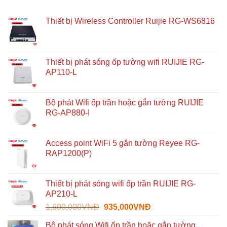
Thiết bị Wireless Controller Ruijie RG-WS6816
Thiết bị phát sóng ốp tường wifi RUIJIE RG-
AP110-L
Bộ phát Wifi ốp trần hoặc gắn tường RUIJIE
RG-AP880-I
Access point WiFi 5 gắn tường Reyee RG-
RAP1200(P)
Thiết bị phát sóng wifi ốp trần RUIJIE RG-
AP210-L
Giá
Giá
1,600,000
VNĐ
935,000
VNĐ
gốc
hiện
Bộ phát sóng Wifi ốp trần hoặc gắn tường