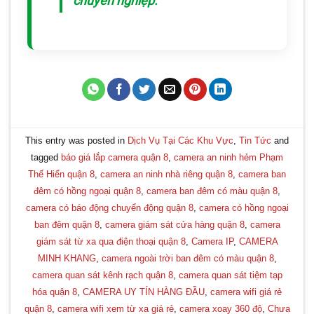
chuyên nghiệp.
This entry was posted in
Dịch Vụ Tại Các Khu Vực
,
Tin Tức
and
tagged
báo giá lắp camera quận 8
,
camera an ninh hẻm Phạm
Thế Hiển quận 8
,
camera an ninh nhà riêng quận 8
,
camera ban
đêm có hồng ngoại quận 8
,
camera ban đêm có màu quận 8
,
camera có báo động chuyển động quận 8
,
camera có hồng ngoại
ban đêm quận 8
,
camera giám sát cửa hàng quận 8
,
camera
giám sát từ xa qua điện thoại quận 8
,
Camera IP
,
CAMERA
MINH KHANG
,
camera ngoài trời ban đêm có màu quận 8
,
camera quan sát kênh rạch quận 8
,
camera quan sát tiệm tạp
hóa quận 8
,
CAMERA UY TÍN HÀNG ĐẦU
,
camera wifi giá rẻ
quận 8
,
camera wifi xem từ xa giá rẻ
,
camera xoay 360 độ
,
Chưa