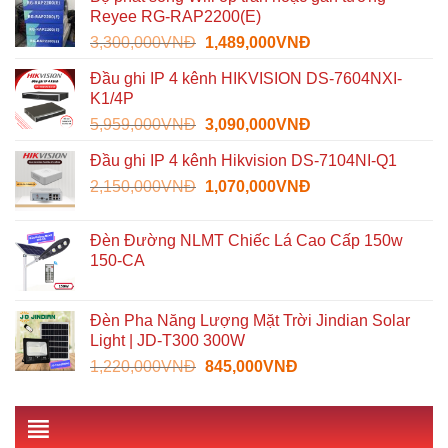
là:
tại
Reyee RG-RAP2200(E)
1,600,000VNĐ.
là:
Giá
Giá
3,300,000
VNĐ
1,489,000
VNĐ
935,000VNĐ.
gốc
hiện
Đầu ghi IP 4 kênh HIKVISION DS-7604NXI-
là:
tại
K1/4P
3,300,000VNĐ.
là:
Giá
Giá
5,959,000
VNĐ
3,090,000
VNĐ
1,489,000VNĐ.
gốc
hiện
Đầu ghi IP 4 kênh Hikvision DS-7104NI-Q1
là:
tại
Giá
Giá
2,150,000
VNĐ
5,959,000VNĐ.
1,070,000
VNĐ
là:
gốc
hiện
3,090,000VNĐ.
là:
tại
Đèn Đường NLMT Chiếc Lá Cao Cấp 150w
2,150,000VNĐ.
là:
150-CA
1,070,000VNĐ.
Đèn Pha Năng Lượng Mặt Trời Jindian Solar
Light | JD-T300 300W
Giá
Giá
1,220,000
VNĐ
845,000
VNĐ
gốc
hiện
là:
tại
1,220,000VNĐ.
là: