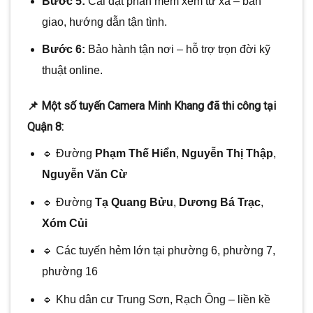
Bước 5:
Cài đặt phần mềm xem từ xa – bàn
giao, hướng dẫn tận tình.
Bước 6:
Bảo hành tận nơi – hỗ trợ trọn đời kỹ
thuật online.
📌 Một số tuyến Camera Minh Khang đã thi công tại
Quận 8:
🔹 Đường
Phạm Thế Hiển
,
Nguyễn Thị Thập
,
Nguyễn Văn Cừ
🔹 Đường
Tạ Quang Bửu
,
Dương Bá Trạc
,
Xóm Củi
🔹 Các tuyến hẻm lớn tại phường 6, phường 7,
phường 16
🔹 Khu dân cư Trung Sơn, Rạch Ông – liền kề