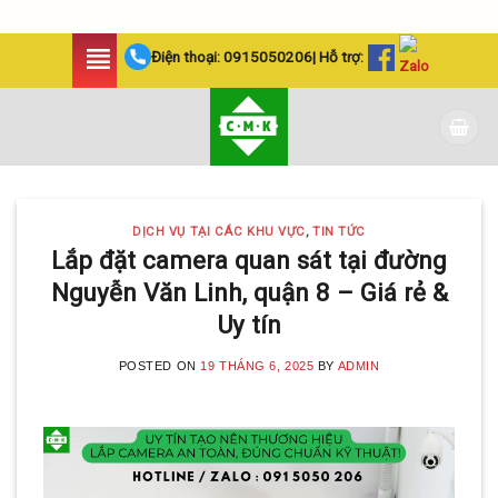
Skip
Điện thoại:
0915050206
| Hỗ trợ:
to
content
DỊCH VỤ TẠI CÁC KHU VỰC
,
TIN TỨC
Lắp đặt camera quan sát tại đường
Nguyễn Văn Linh, quận 8 – Giá rẻ &
Uy tín
POSTED ON
19 THÁNG 6, 2025
BY
ADMIN