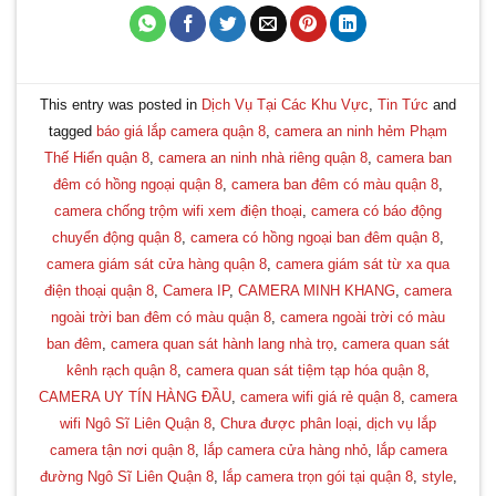
This entry was posted in
Dịch Vụ Tại Các Khu Vực
,
Tin Tức
and
tagged
báo giá lắp camera quận 8
,
camera an ninh hẻm Phạm
Thế Hiển quận 8
,
camera an ninh nhà riêng quận 8
,
camera ban
đêm có hồng ngoại quận 8
,
camera ban đêm có màu quận 8
,
camera chống trộm wifi xem điện thoại
,
camera có báo động
chuyển động quận 8
,
camera có hồng ngoại ban đêm quận 8
,
camera giám sát cửa hàng quận 8
,
camera giám sát từ xa qua
điện thoại quận 8
,
Camera IP
,
CAMERA MINH KHANG
,
camera
ngoài trời ban đêm có màu quận 8
,
camera ngoài trời có màu
ban đêm
,
camera quan sát hành lang nhà trọ
,
camera quan sát
kênh rạch quận 8
,
camera quan sát tiệm tạp hóa quận 8
,
CAMERA UY TÍN HÀNG ĐẦU
,
camera wifi giá rẻ quận 8
,
camera
wifi Ngô Sĩ Liên Quận 8
,
Chưa được phân loại
,
dịch vụ lắp
camera tận nơi quận 8
,
lắp camera cửa hàng nhỏ
,
lắp camera
đường Ngô Sĩ Liên Quận 8
,
lắp camera trọn gói tại quận 8
,
style
,