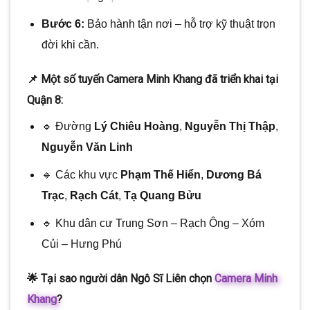
Bước 6:
Bảo hành tận nơi – hỗ trợ kỹ thuật trọn
đời khi cần.
📌 Một số tuyến Camera Minh Khang đã triển khai tại
Quận 8:
🔹 Đường
Lý Chiêu Hoàng
,
Nguyễn Thị Thập
,
Nguyễn Văn Linh
🔹 Các khu vực
Phạm Thế Hiển
,
Dương Bá
Trạc
,
Rạch Cát
,
Tạ Quang Bửu
🔹 Khu dân cư Trung Sơn – Rạch Ông – Xóm
Củi – Hưng Phú
🌟 Tại sao người dân Ngô Sĩ Liên chọn
Camera Minh
Khang
?