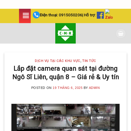
Skip
Điện thoại:
0915050206
| Hỗ trợ:
to
content
DỊCH VỤ TẠI CÁC KHU VỰC
,
TIN TỨC
Lắp đặt camera quan sát tại đường
Ngô Sĩ Liên, quận 8 – Giá rẻ & Uy tín
POSTED ON
19 THÁNG 6, 2025
BY
ADMIN