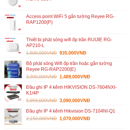
Access point WiFi 5 gắn tường Reyee RG-
RAP1200(P)
Thiết bị phát sóng wifi ốp trần RUIJIE RG-
AP210-L
Giá
Giá
1,600,000
VNĐ
935,000
VNĐ
gốc
hiện
Bộ phát sóng Wifi ốp trần hoặc gắn tường
là:
tại
Reyee RG-RAP2200(E)
1,600,000VNĐ.
là:
Giá
Giá
3,300,000
VNĐ
1,489,000
VNĐ
935,000VNĐ.
gốc
hiện
Đầu ghi IP 4 kênh HIKVISION DS-7604NXI-
là:
tại
K1/4P
3,300,000VNĐ.
là:
Giá
Giá
5,959,000
VNĐ
3,090,000
VNĐ
1,489,000VNĐ.
gốc
hiện
Đầu ghi IP 4 kênh Hikvision DS-7104NI-Q1
là:
tại
Giá
Giá
2,150,000
VNĐ
5,959,000VNĐ.
1,070,000
VNĐ
là:
gốc
hiện
3,090,000VNĐ.