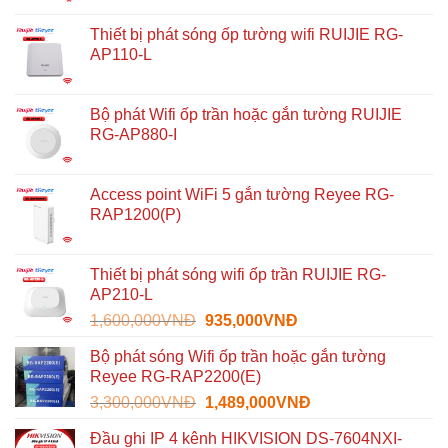
Thiết bị phát sóng ốp tường wifi RUIJIE RG-
AP110-L
Bộ phát Wifi ốp trần hoặc gắn tường RUIJIE
RG-AP880-I
Access point WiFi 5 gắn tường Reyee RG-
RAP1200(P)
Thiết bị phát sóng wifi ốp trần RUIJIE RG-
AP210-L
Giá
Giá
1,600,000
VNĐ
935,000
VNĐ
gốc
hiện
Bộ phát sóng Wifi ốp trần hoặc gắn tường
là:
tại
Reyee RG-RAP2200(E)
1,600,000VNĐ.
là:
Giá
Giá
3,300,000
VNĐ
1,489,000
VNĐ
935,000VNĐ.
gốc
hiện
Đầu ghi IP 4 kênh HIKVISION DS-7604NXI-
là:
tại