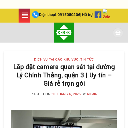
Skip
Điện thoại:
0915050206
| Hỗ trợ:
to
content
DỊCH VỤ TẠI CÁC KHU VỰC
,
TIN TỨC
Lắp đặt camera quan sát tại đường
Lý Chính Thắng, quận 3 | Uy tín –
Giá rẻ trọn gói
POSTED ON
20 THÁNG 6, 2025
BY
ADMIN