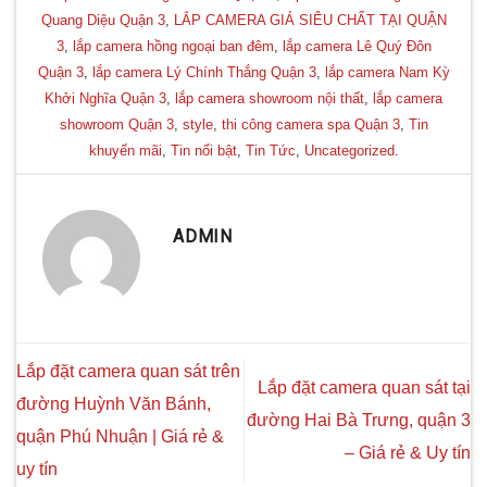
Quang Diệu Quận 3
,
LẮP CAMERA GIÁ SIÊU CHẤT TẠI QUẬN
3
,
lắp camera hồng ngoại ban đêm
,
lắp camera Lê Quý Đôn
Quận 3
,
lắp camera Lý Chính Thắng Quận 3
,
lắp camera Nam Kỳ
Khởi Nghĩa Quận 3
,
lắp camera showroom nội thất
,
lắp camera
showroom Quận 3
,
style
,
thi công camera spa Quận 3
,
Tin
khuyến mãi
,
Tin nổi bật
,
Tin Tức
,
Uncategorized
.
ADMIN
Lắp đặt camera quan sát trên
Lắp đặt camera quan sát tại
đường Huỳnh Văn Bánh,
đường Hai Bà Trưng, quận 3
quận Phú Nhuận | Giá rẻ &
– Giá rẻ & Uy tín
uy tín