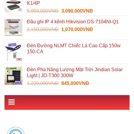
K1/4P
3,300,000VNĐ.
là:
Giá
Giá
5,959,000
VNĐ
3,090,000
VNĐ
1,489,000VNĐ.
gốc
hiện
Đầu ghi IP 4 kênh Hikvision DS-7104NI-Q1
là:
tại
Giá
Giá
2,150,000
VNĐ
5,959,000VNĐ.
1,070,000
VNĐ
là:
gốc
hiện
3,090,000VNĐ.
là:
tại
Đèn Đường NLMT Chiếc Lá Cao Cấp 150w
2,150,000VNĐ.
là:
150-CA
1,070,000VNĐ.
Đèn Pha Năng Lượng Mặt Trời Jindian Solar
Light | JD-T300 300W
Giá
Giá
1,220,000
VNĐ
845,000
VNĐ
gốc
hiện
là:
tại
1,220,000VNĐ.
là:
845,000VNĐ.