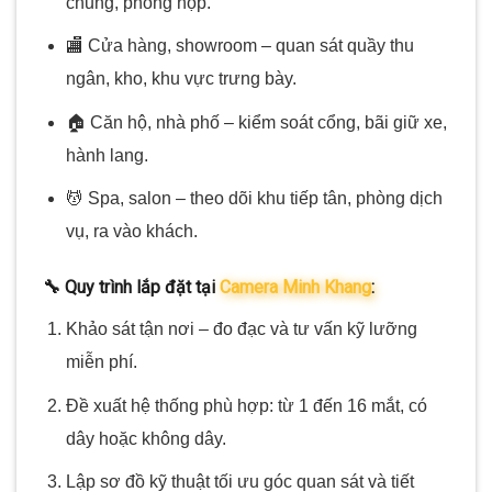
chung, phòng họp.
🏬 Cửa hàng, showroom – quan sát quầy thu
ngân, kho, khu vực trưng bày.
🏠 Căn hộ, nhà phố – kiểm soát cổng, bãi giữ xe,
hành lang.
💆 Spa, salon – theo dõi khu tiếp tân, phòng dịch
vụ, ra vào khách.
🔧 Quy trình lắp đặt tại
Camera Minh Khang
:
Khảo sát tận nơi – đo đạc và tư vấn kỹ lưỡng
miễn phí.
Đề xuất hệ thống phù hợp: từ 1 đến 16 mắt, có
dây hoặc không dây.
Lập sơ đồ kỹ thuật tối ưu góc quan sát và tiết