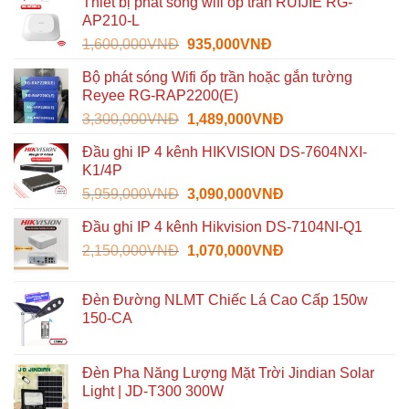
Thiết bị phát sóng wifi ốp trần RUIJIE RG-
AP210-L
Giá
Giá
1,600,000
VNĐ
935,000
VNĐ
gốc
hiện
Bộ phát sóng Wifi ốp trần hoặc gắn tường
là:
tại
Reyee RG-RAP2200(E)
1,600,000VNĐ.
là:
Giá
Giá
3,300,000
VNĐ
1,489,000
VNĐ
935,000VNĐ.
gốc
hiện
Đầu ghi IP 4 kênh HIKVISION DS-7604NXI-
là:
tại
K1/4P
3,300,000VNĐ.
là:
Giá
Giá
5,959,000
VNĐ
3,090,000
VNĐ
1,489,000VNĐ.
gốc
hiện
Đầu ghi IP 4 kênh Hikvision DS-7104NI-Q1
là:
tại
Giá
Giá
2,150,000
VNĐ
5,959,000VNĐ.
1,070,000
VNĐ
là:
gốc
hiện
3,090,000VNĐ.
là:
tại
Đèn Đường NLMT Chiếc Lá Cao Cấp 150w
2,150,000VNĐ.
là:
150-CA
1,070,000VNĐ.
Đèn Pha Năng Lượng Mặt Trời Jindian Solar
Light | JD-T300 300W