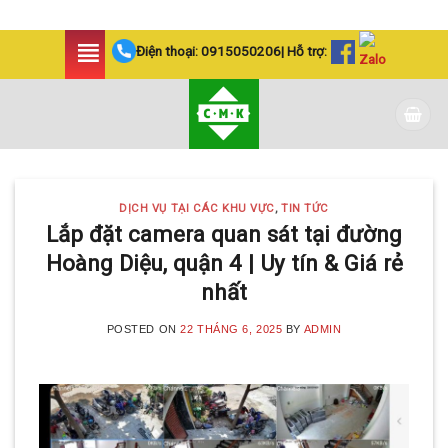
Skip
Điện thoại:
0915050206
| Hỗ trợ:
to
content
DỊCH VỤ TẠI CÁC KHU VỰC
,
TIN TỨC
Lắp đặt camera quan sát tại đường
Hoàng Diệu, quận 4 | Uy tín & Giá rẻ
nhất
POSTED ON
22 THÁNG 6, 2025
BY
ADMIN