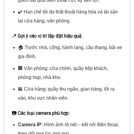
giám sát qua điện thoại cực kỳ tiện lợi.
✔️ Hạn chế tối đa thất thoát hàng hóa và tài sản
tại cửa hàng, văn phòng.
📍 Gợi ý các vị trí lắp đặt hiệu quả:
🏠 Trước nhà, cổng, hành lang, cầu thang, bãi xe
gia đình.
🏢 Văn phòng: cửa chính, quầy tiếp khách,
phòng họp, nhà kho.
🏪 Cửa hàng: quầy thu ngân, gian hàng, lối ra
vào, khu vực nhân viên.
📷 Các loại camera phù hợp:
Camera IP:
Hình ảnh rõ nét – kết nối điện thoại,
theo dõi mọi lúc mọi nơi.