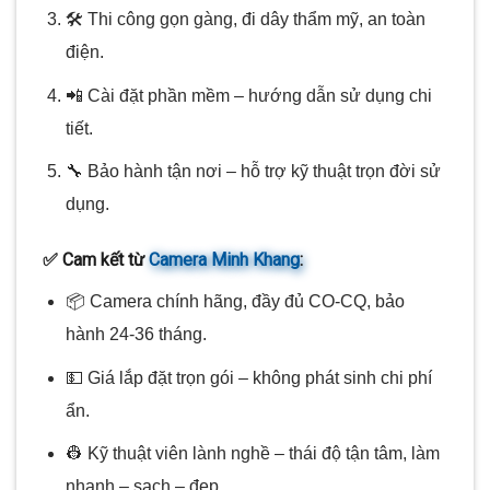
🛠️ Thi công gọn gàng, đi dây thẩm mỹ, an toàn
điện.
📲 Cài đặt phần mềm – hướng dẫn sử dụng chi
tiết.
🔧 Bảo hành tận nơi – hỗ trợ kỹ thuật trọn đời sử
dụng.
✅ Cam kết từ
Camera Minh Khang
:
📦 Camera chính hãng, đầy đủ CO-CQ, bảo
hành 24-36 tháng.
💵 Giá lắp đặt trọn gói – không phát sinh chi phí
ẩn.
👷 Kỹ thuật viên lành nghề – thái độ tận tâm, làm
nhanh – sạch – đẹp.