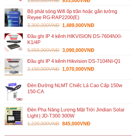
Giá
Giá
1,600,000
VNĐ
935,000
VNĐ
gốc
hiện
Bộ phát sóng Wifi ốp trần hoặc gắn tường
là:
tại
Reyee RG-RAP2200(E)
1,600,000VNĐ.
là:
Giá
Giá
3,300,000
VNĐ
1,489,000
VNĐ
935,000VNĐ.
gốc
hiện
Đầu ghi IP 4 kênh HIKVISION DS-7604NXI-
là:
tại
K1/4P
3,300,000VNĐ.
là:
Giá
Giá
5,959,000
VNĐ
3,090,000
VNĐ
1,489,000VNĐ.
gốc
hiện
Đầu ghi IP 4 kênh Hikvision DS-7104NI-Q1
là:
tại
Giá
Giá
2,150,000
VNĐ
5,959,000VNĐ.
1,070,000
VNĐ
là:
gốc
hiện
3,090,000VNĐ.
là:
tại
Đèn Đường NLMT Chiếc Lá Cao Cấp 150w
2,150,000VNĐ.
là:
150-CA
1,070,000VNĐ.
Đèn Pha Năng Lượng Mặt Trời Jindian Solar
Light | JD-T300 300W
Giá
Giá
1,220,000
VNĐ
845,000
VNĐ
gốc
hiện