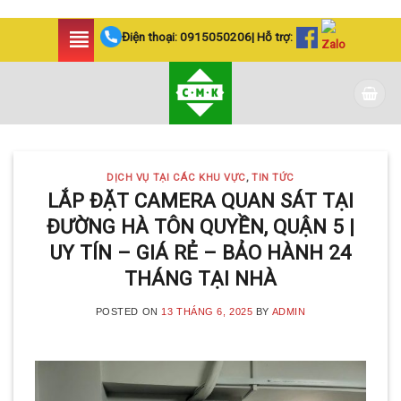
Skip
Điện thoại:
0915050206
| Hỗ trợ:
to
content
DỊCH VỤ TẠI CÁC KHU VỰC
,
TIN TỨC
LẮP ĐẶT CAMERA QUAN SÁT TẠI
ĐƯỜNG HÀ TÔN QUYỀN, QUẬN 5 |
UY TÍN – GIÁ RẺ – BẢO HÀNH 24
THÁNG TẠI NHÀ
POSTED ON
13 THÁNG 6, 2025
BY
ADMIN