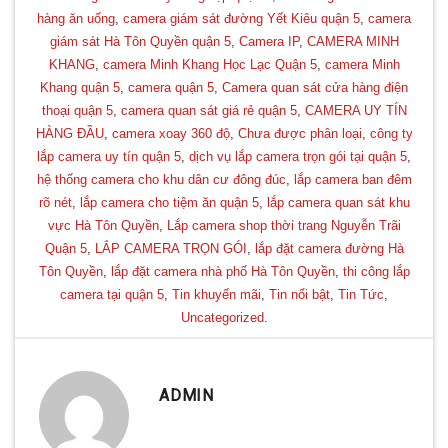
hàng ăn uống
,
camera giám sát đường Yết Kiêu quận 5
,
camera
giám sát Hà Tôn Quyền quận 5
,
Camera IP
,
CAMERA MINH
KHANG
,
camera Minh Khang Học Lạc Quận 5
,
camera Minh
Khang quận 5
,
camera quận 5
,
Camera quan sát cửa hàng điện
thoại quận 5
,
camera quan sát giá rẻ quận 5
,
CAMERA UY TÍN
HÀNG ĐẦU
,
camera xoay 360 độ
,
Chưa được phân loại
,
công ty
lắp camera uy tín quận 5
,
dịch vụ lắp camera trọn gói tại quận 5
,
hệ thống camera cho khu dân cư đông đúc
,
lắp camera ban đêm
rõ nét
,
lắp camera cho tiệm ăn quận 5
,
lắp camera quan sát khu
vực Hà Tôn Quyền
,
Lắp camera shop thời trang Nguyễn Trãi
Quận 5
,
LẮP CAMERA TRỌN GÓI
,
lắp đặt camera đường Hà
Tôn Quyền
,
lắp đặt camera nhà phố Hà Tôn Quyền
,
thi công lắp
camera tại quận 5
,
Tin khuyến mãi
,
Tin nổi bật
,
Tin Tức
,
Uncategorized
.
ADMIN