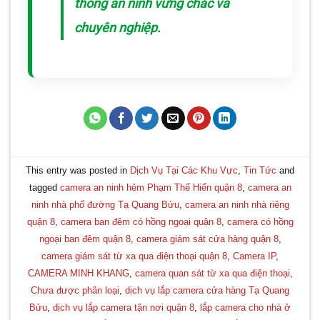
thống an ninh vững chắc và
chuyên nghiệp.
This entry was posted in
Dịch Vụ Tại Các Khu Vực
,
Tin Tức
and
tagged
camera an ninh hẻm Phạm Thế Hiển quận 8
,
camera an
ninh nhà phố đường Tạ Quang Bửu
,
camera an ninh nhà riêng
quận 8
,
camera ban đêm có hồng ngoại quận 8
,
camera có hồng
ngoại ban đêm quận 8
,
camera giám sát cửa hàng quận 8
,
camera giám sát từ xa qua điện thoại quận 8
,
Camera IP
,
CAMERA MINH KHANG
,
camera quan sát từ xa qua điện thoại
,
Chưa được phân loại
,
dịch vụ lắp camera cửa hàng Tạ Quang
Bửu
,
dịch vụ lắp camera tận nơi quận 8
,
lắp camera cho nhà ở