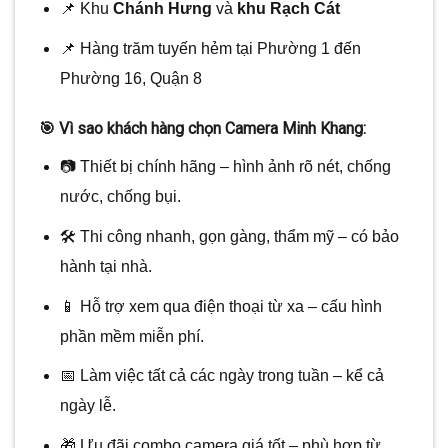
📌 Khu
Chánh Hưng
và
khu Rạch Cát
📌 Hàng trăm tuyến hẻm tại Phường 1 đến
Phường 16, Quận 8
🎯 Vì sao khách hàng chọn Camera Minh Khang:
📷 Thiết bị chính hãng – hình ảnh rõ nét, chống
nước, chống bụi.
🛠️ Thi công nhanh, gọn gàng, thẩm mỹ – có bảo
hành tại nhà.
📱 Hỗ trợ xem qua điện thoại từ xa – cấu hình
phần mềm miễn phí.
📅 Làm việc tất cả các ngày trong tuần – kể cả
ngày lễ.
🎁 Ưu đãi combo camera giá tốt – phù hợp từ