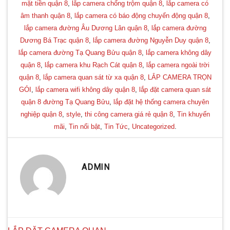
mặt tiền quận 8
,
lắp camera chống trộm quận 8
,
lắp camera có
âm thanh quận 8
,
lắp camera có báo động chuyển động quận 8
,
lắp camera đường Âu Dương Lân quận 8
,
lắp camera đường
Dương Bá Trạc quận 8
,
lắp camera đường Nguyễn Duy quận 8
,
lắp camera đường Tạ Quang Bửu quận 8
,
lắp camera không dây
quận 8
,
lắp camera khu Rạch Cát quận 8
,
lắp camera ngoài trời
quận 8
,
lắp camera quan sát từ xa quận 8
,
LẮP CAMERA TRỌN
GÓI
,
lắp camera wifi không dây quận 8
,
lắp đặt camera quan sát
quận 8 đường Tạ Quang Bửu
,
lắp đặt hệ thống camera chuyên
nghiệp quận 8
,
style
,
thi công camera giá rẻ quận 8
,
Tin khuyến
mãi
,
Tin nổi bật
,
Tin Tức
,
Uncategorized
.
ADMIN