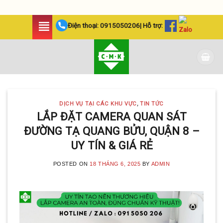
Skip
Điện thoại:
0915050206
| Hỗ trợ:
to
content
DỊCH VỤ TẠI CÁC KHU VỰC
,
TIN TỨC
LẮP ĐẶT CAMERA QUAN SÁT
ĐƯỜNG TẠ QUANG BỬU, QUẬN 8 –
UY TÍN & GIÁ RẺ
POSTED ON
18 THÁNG 6, 2025
BY
ADMIN