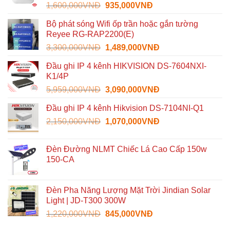
Giá
Giá
1,600,000
VNĐ
935,000
VNĐ
gốc
hiện
Bộ phát sóng Wifi ốp trần hoặc gắn tường
là:
tại
Reyee RG-RAP2200(E)
1,600,000VNĐ.
là:
Giá
Giá
3,300,000
VNĐ
1,489,000
VNĐ
935,000VNĐ.
gốc
hiện
Đầu ghi IP 4 kênh HIKVISION DS-7604NXI-
là:
tại
K1/4P
3,300,000VNĐ.
là:
Giá
Giá
5,959,000
VNĐ
3,090,000
VNĐ
1,489,000VNĐ.
gốc
hiện
Đầu ghi IP 4 kênh Hikvision DS-7104NI-Q1
là:
tại
Giá
Giá
2,150,000
VNĐ
5,959,000VNĐ.
1,070,000
VNĐ
là:
gốc
hiện
3,090,000VNĐ.
là:
tại
Đèn Đường NLMT Chiếc Lá Cao Cấp 150w
2,150,000VNĐ.
là:
150-CA
1,070,000VNĐ.
Đèn Pha Năng Lượng Mặt Trời Jindian Solar
Light | JD-T300 300W
Giá
Giá
1,220,000
VNĐ
845,000
VNĐ
gốc
hiện