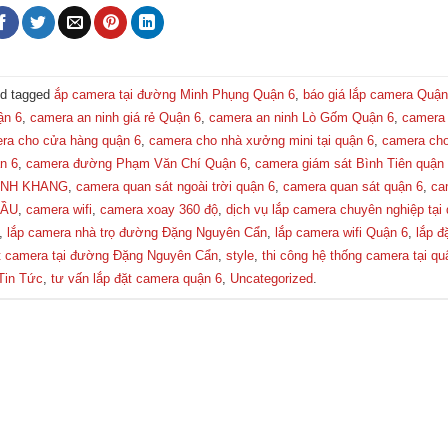
d tagged
ắp camera tại đường Minh Phụng Quận 6
,
báo giá lắp camera Quận
ận 6
,
camera an ninh giá rẻ Quận 6
,
camera an ninh Lò Gốm Quận 6
,
camera
ra cho cửa hàng quận 6
,
camera cho nhà xưởng mini tại quận 6
,
camera cho
n 6
,
camera đường Phạm Văn Chí Quận 6
,
camera giám sát Bình Tiên quận
INH KHANG
,
camera quan sát ngoài trời quận 6
,
camera quan sát quận 6
,
ca
ĐẦU
,
camera wifi
,
camera xoay 360 độ
,
dịch vụ lắp camera chuyên nghiệp tại
,
lắp camera nhà trọ đường Đặng Nguyên Cẩn
,
lắp camera wifi Quận 6
,
lắp đ
t camera tại đường Đặng Nguyên Cẩn
,
style
,
thi công hệ thống camera tại qu
Tin Tức
,
tư vấn lắp đặt camera quận 6
,
Uncategorized
.