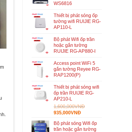
WS6816
Thiết bị phát sóng ốp
tường wifi RUIJIE RG-
AP110-L
Bộ phát Wifi ốp trần
hoặc gắn tường
RUIJIE RG-AP880-I
Access point WiFi 5
àm
gắn tường Reyee RG-
RAP1200(P)
Thiết bị phát sóng wifi
ốp trần RUIJIE RG-
u
AP210-L
1,600,000
VNĐ
Giá
Giá
935,000
VNĐ
nh.
gốc
hiện
Bộ phát sóng Wifi ốp
là:
tại
trần hoặc gắn tường
1,600,000VNĐ.
là: