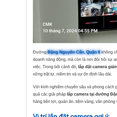
Đường
Đặng Nguyên Cẩn, Quận 6
không ch
doanh năng động, mà còn là nơi đòi hỏi sự an
việc. Trong bối cảnh đó,
lắp đặt camera giám
vững trật tự, niềm tin và sự ổn định lâu dài.
Với kinh nghiệm chuyên sâu và phong cách p
quả các giải pháp
lắp camera tại đường Đ
hàng tiện lợi, quán ăn, tiệm vàng, văn phòng
Vị trí lắp đặt camera gợi ý: