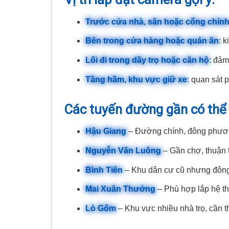
Trước cửa nhà, sân hoặc cổng chín
Bên trong cửa hàng hoặc quán ăn
: 
Lối đi trong dãy trọ hoặc căn hộ
: đảm
Tầng hầm, khu vực giữ xe
: quan sát 
Các tuyến đường gần có thể 
Hậu Giang
– Đường chính, đông phương
Nguyễn Văn Luông
– Gần chợ, thuận 
Bình Tiên
– Khu dân cư cũ nhưng đông đ
Mai Xuân Thưởng
– Phù hợp lắp hệ t
Lò Gốm
– Khu vực nhiều nhà trọ, cần t