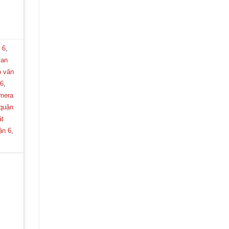
 6
,
 an
 văn
 6
,
mera
 quận
ặt
ận 6
,