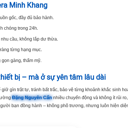
era Minh Khang
uồn gốc, đầy đủ bảo hành.
nh chóng trong 24h.
g nhu cầu, không lắp dư thừa.
õ ràng từng hạng mục.
ng gọn gàng, thẩm mỹ.
thiết bị – mà ở sự yên tâm lâu dài
iữ gìn trật tự, tránh bất trắc, bảo vệ từng khoảnh khắc sinh hoạ
 đường
Đặng Nguyên Cẩn
nhiều chuyển động và không ít rủi ro,
gười bạn đồng hành – không phô trương, nhưng luôn hiện diệ