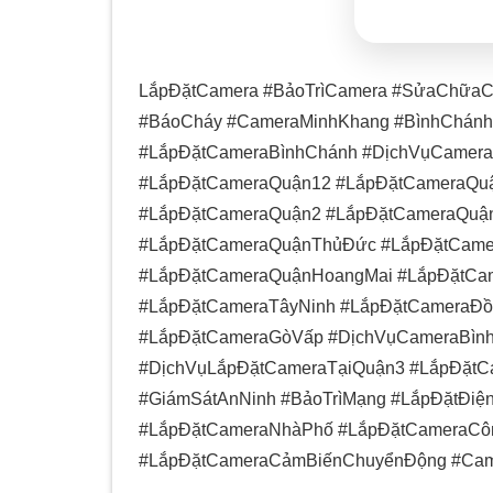
LắpĐặtCamera #BảoTrìCamera #SửaChữaCa
#BáoCháy #CameraMinhKhang #BìnhChán
#LắpĐặtCameraBìnhChánh #DịchVụCamera
#LắpĐặtCameraQuận12 #LắpĐặtCameraQu
#LắpĐặtCameraQuận2 #LắpĐặtCameraQuậ
#LắpĐặtCameraQuậnThủĐức #LắpĐặtCame
#LắpĐặtCameraQuậnHoangMai #LắpĐặtCa
#LắpĐặtCameraTâyNinh #LắpĐặtCameraĐ
#LắpĐặtCameraGòVấp #DịchVụCameraBìn
#DịchVụLắpĐặtCameraTạiQuận3 #LắpĐặt
#GiámSátAnNinh #BảoTrìMạng #LắpĐặtĐi
#LắpĐặtCameraNhàPhố #LắpĐặtCameraCô
#LắpĐặtCameraCảmBiếnChuyểnĐộng #Ca