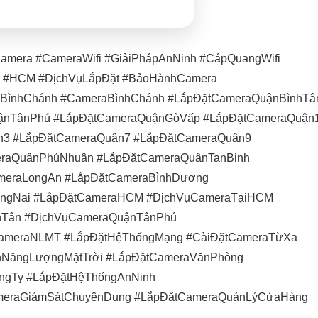
mera #CameraWifi #GiảiPhápAnNinh #CápQuangWifi
h #HCM #DịchVụLắpĐặt #BảoHànhCamera
BìnhChánh #CameraBìnhChánh #LắpĐặtCameraQuậnBìnhTâ
ậnTânPhú #LắpĐặtCameraQuậnGòVấp #LắpĐặtCameraQuận
n3 #LắpĐặtCameraQuận7 #LắpĐặtCameraQuận9
raQuậnPhúNhuận #LắpĐặtCameraQuậnTanBinh
meraLongAn #LắpĐặtCameraBìnhDương
ồngNai #LắpĐặtCameraHCM #DịchVụCameraTạiHCM
hTân #DịchVụCameraQuậnTânPhú
CameraNLMT #LắpĐặtHệThốngMạng #CàiĐặtCameraTừXa
ệnNăngLượngMặtTrời #LắpĐặtCameraVănPhòng
ngTy #LắpĐặtHệThốngAnNinh
meraGiámSátChuyênDụng #LắpĐặtCameraQuảnLýCửaHàng