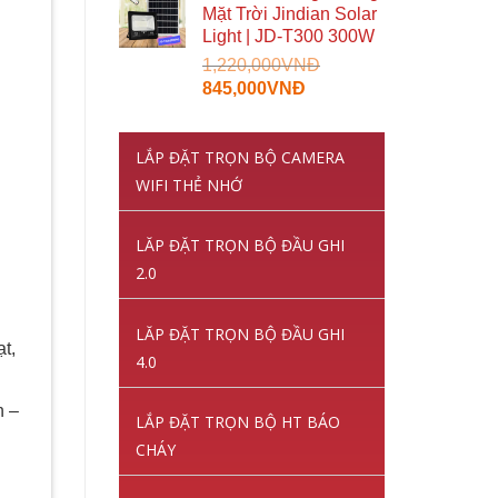
Mặt Trời Jindian Solar
Light | JD-T300 300W
1,220,000
VNĐ
Giá
Giá
845,000
VNĐ
gốc
hiện
là:
tại
LẮP ĐẶT TRỌN BỘ CAMERA
1,220,000VNĐ.
là:
845,000VNĐ.
WIFI THẺ NHỚ
LĂP ĐẶT TRỌN BỘ ĐẦU GHI
2.0
LĂP ĐẶT TRỌN BỘ ĐẦU GHI
t,
4.0
n –
LẮP ĐẶT TRỌN BỘ HT BÁO
CHÁY