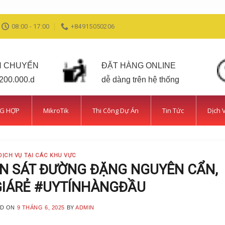
08:00 - 17:00
+84915050206
N CHUYỂN
ĐẶT HÀNG ONLINE
 200.000.d
dễ dàng trên hệ thống
NG HỢP
MikroTik
Thi Công Dự Án
Tin Tức
Dịch 
DỊCH VỤ TẠI CÁC KHU VỰC
N SÁT ĐƯỜNG ĐẶNG NGUYÊN CẨN,
GIÁRẺ #UYTÍNHÀNGĐẦU
ED ON
9 THÁNG 6, 2025
BY
ADMIN