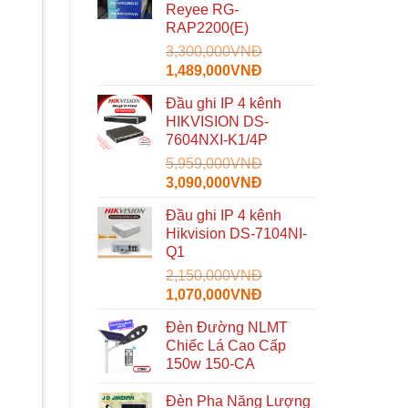
Reyee RG-
935,000VNĐ.
RAP2200(E)
3,300,000
VNĐ
Giá
Giá
1,489,000
VNĐ
gốc
hiện
Đầu ghi IP 4 kênh
là:
tại
HIKVISION DS-
3,300,000VNĐ.
là:
7604NXI-K1/4P
1,489,000VNĐ.
5,959,000
VNĐ
Giá
Giá
3,090,000
VNĐ
gốc
hiện
Đầu ghi IP 4 kênh
là:
tại
Hikvision DS-7104NI-
5,959,000VNĐ.
là:
Q1
3,090,000VNĐ.
2,150,000
VNĐ
Giá
Giá
1,070,000
VNĐ
gốc
hiện
Đèn Đường NLMT
là:
tại
Chiếc Lá Cao Cấp
2,150,000VNĐ.
là:
150w 150-CA
1,070,000VNĐ.
Đèn Pha Năng Lượng