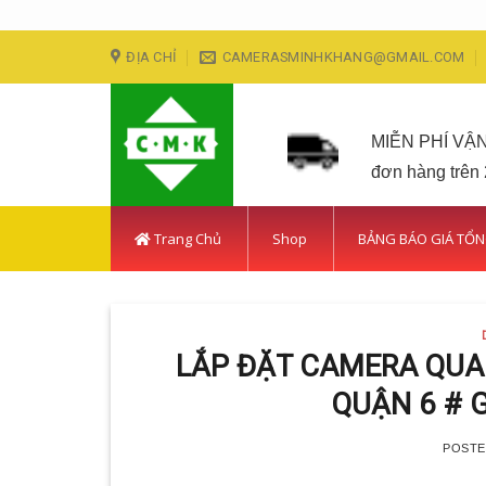
Skip
ĐỊA CHỈ
CAMERASMINHKHANG@GMAIL.COM
to
content
MIỄN PHÍ VẬ
đơn hàng trên
Trang Chủ
Shop
BẢNG BÁO GIÁ TỔ
LẮP ĐẶT CAMERA QUA
QUẬN 6 # 
POST