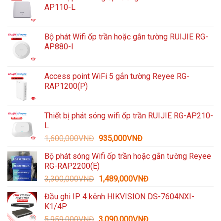
AP110-L
Bộ phát Wifi ốp trần hoặc gắn tường RUIJIE RG-
AP880-I
Access point WiFi 5 gắn tường Reyee RG-
RAP1200(P)
Thiết bị phát sóng wifi ốp trần RUIJIE RG-AP210-
L
Giá
Giá
1,600,000
VNĐ
935,000
VNĐ
gốc
hiện
Bộ phát sóng Wifi ốp trần hoặc gắn tường Reyee
là:
tại
RG-RAP2200(E)
1,600,000VNĐ.
là:
Giá
Giá
3,300,000
VNĐ
1,489,000
VNĐ
935,000VNĐ.
gốc
hiện
Đầu ghi IP 4 kênh HIKVISION DS-7604NXI-
là:
tại
K1/4P
3,300,000VNĐ.
là:
Giá
Giá
5,959,000
VNĐ
3,090,000
VNĐ
1,489,000VNĐ.