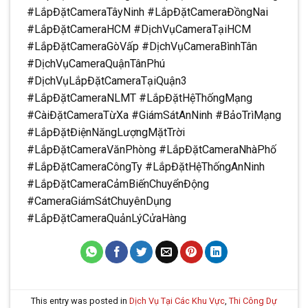
#LắpĐặtCameraTâyNinh #LắpĐặtCameraĐồngNai
#LắpĐặtCameraHCM #DịchVụCameraTạiHCM
#LắpĐặtCameraGòVấp #DịchVụCameraBìnhTân
#DịchVụCameraQuậnTânPhú
#DịchVụLắpĐặtCameraTạiQuận3
#LắpĐặtCameraNLMT #LắpĐặtHệThốngMạng
#CàiĐặtCameraTừXa #GiámSátAnNinh #BảoTrìMạng
#LắpĐặtĐiệnNăngLượngMặtTrời
#LắpĐặtCameraVănPhòng #LắpĐặtCameraNhàPhố
#LắpĐặtCameraCôngTy #LắpĐặtHệThốngAnNinh
#LắpĐặtCameraCảmBiếnChuyểnĐộng
#CameraGiámSátChuyênDụng
#LắpĐặtCameraQuảnLýCửaHàng
This entry was posted in
Dịch Vụ Tại Các Khu Vực
,
Thi Công Dự