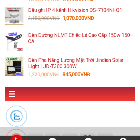
gốc
hiện
Đầu ghi IP 4 kênh Hikvision DS-7104NI-Q1
là:
tại
Giá
Giá
2,150,000
VNĐ
5,959,000VNĐ.
1,070,000
VNĐ
là:
gốc
hiện
3,090,000VNĐ.
là:
tại
Đèn Đường NLMT Chiếc Lá Cao Cấp 150w 150-
2,150,000VNĐ.
là:
CA
1,070,000VNĐ.
Đèn Pha Năng Lượng Mặt Trời Jindian Solar
Light | JD-T300 300W
Giá
Giá
1,220,000
VNĐ
845,000
VNĐ
gốc
hiện
là:
tại
1,220,000VNĐ.
là:
845,000VNĐ.