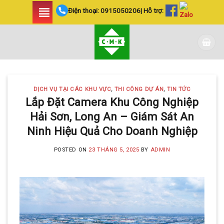
Skip
Điện thoại:
0915050206
| Hỗ trợ:
to
content
DỊCH VỤ TẠI CÁC KHU VỰC
,
THI CÔNG DỰ ÁN
,
TIN TỨC
Lắp Đặt Camera Khu Công Nghiệp
Hải Sơn, Long An – Giám Sát An
Ninh Hiệu Quả Cho Doanh Nghiệp
POSTED ON
23 THÁNG 5, 2025
BY
ADMIN