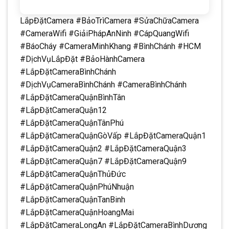
LắpĐặtCamera #BảoTrìCamera #SửaChữaCamera
#CameraWifi #GiảiPhápAnNinh #CápQuangWifi
#BáoCháy #CameraMinhKhang #BìnhChánh #HCM
#DịchVụLắpĐặt #BảoHànhCamera
#LắpĐặtCameraBìnhChánh
#DịchVụCameraBìnhChánh #CameraBìnhChánh
#LắpĐặtCameraQuậnBìnhTân
#LắpĐặtCameraQuận12
#LắpĐặtCameraQuậnTânPhú
#LắpĐặtCameraQuậnGòVấp #LắpĐặtCameraQuận1
#LắpĐặtCameraQuận2 #LắpĐặtCameraQuận3
#LắpĐặtCameraQuận7 #LắpĐặtCameraQuận9
#LắpĐặtCameraQuậnThủĐức
#LắpĐặtCameraQuậnPhúNhuận
#LắpĐặtCameraQuậnTanBinh
#LắpĐặtCameraQuậnHoangMai
#LắpĐặtCameraLongAn #LắpĐặtCameraBìnhDương