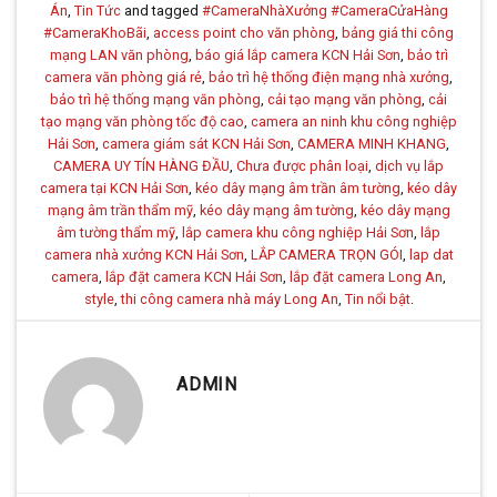
Án
,
Tin Tức
and tagged
#CameraNhàXưởng #CameraCửaHàng
#CameraKhoBãi
,
access point cho văn phòng
,
bảng giá thi công
mạng LAN văn phòng
,
báo giá lắp camera KCN Hải Sơn
,
bảo trì
camera văn phòng giá rẻ
,
bảo trì hệ thống điện mạng nhà xưởng
,
bảo trì hệ thống mạng văn phòng
,
cải tạo mạng văn phòng
,
cải
tạo mạng văn phòng tốc độ cao
,
camera an ninh khu công nghiệp
Hải Sơn
,
camera giám sát KCN Hải Sơn
,
CAMERA MINH KHANG
,
CAMERA UY TÍN HÀNG ĐẦU
,
Chưa được phân loại
,
dịch vụ lắp
camera tại KCN Hải Sơn
,
kéo dây mạng âm trần âm tường
,
kéo dây
mạng âm trần thẩm mỹ
,
kéo dây mạng âm tường
,
kéo dây mạng
âm tường thẩm mỹ
,
lắp camera khu công nghiệp Hải Sơn
,
lắp
camera nhà xưởng KCN Hải Sơn
,
LẮP CAMERA TRỌN GÓI
,
lap dat
camera
,
lắp đặt camera KCN Hải Sơn
,
lắp đặt camera Long An
,
style
,
thi công camera nhà máy Long An
,
Tin nổi bật
.
ADMIN