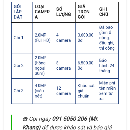
GÓI
LOẠI
GIÁ
SỐ
GHI
LẮP
CAMER
TRỌN
LƯỢNG
CHÚ
ĐẶT
A
GÓI
Đã bao
gồm ổ
2.0MP
4
3.600.00
Gói 1
cứng,
(Full HD)
camera
0đ
đầu ghi,
thi công
2.0MP
Bảo
(hồng
8
6.500.00
Gói 2
hành 24
ngoại
camera
0đ
tháng
30m)
Miễn phí
4.0MP
Khảo sát
12
tên miền
Gói 3
(siêu
giá
camera
xem từ
nét)
chuẩn
xa
☎️ Gọi ngay
091 5050 206 (Mr.
Khang)
để được khảo sát và báo giá