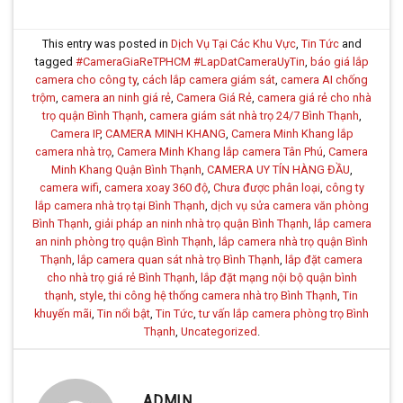
This entry was posted in
Dịch Vụ Tại Các Khu Vực
,
Tin Tức
and
tagged
#CameraGiaReTPHCM #LapDatCameraUyTin
,
báo giá lắp
camera cho công ty
,
cách lắp camera giám sát
,
camera AI chống
trộm
,
camera an ninh giá rẻ
,
Camera Giá Rẻ
,
camera giá rẻ cho nhà
trọ quận Bình Thạnh
,
camera giám sát nhà trọ 24/7 Bình Thạnh
,
Camera IP
,
CAMERA MINH KHANG
,
Camera Minh Khang lắp
camera nhà trọ
,
Camera Minh Khang lắp camera Tân Phú
,
Camera
Minh Khang Quận Bình Thạnh
,
CAMERA UY TÍN HÀNG ĐẦU
,
camera wifi
,
camera xoay 360 độ
,
Chưa được phân loại
,
công ty
lắp camera nhà trọ tại Bình Thạnh
,
dịch vụ sửa camera văn phòng
Bình Thạnh
,
giải pháp an ninh nhà trọ quận Bình Thạnh
,
lắp camera
an ninh phòng trọ quận Bình Thạnh
,
lắp camera nhà trọ quận Bình
Thạnh
,
lắp camera quan sát nhà trọ Bình Thạnh
,
lắp đặt camera
cho nhà trọ giá rẻ Bình Thạnh
,
lắp đặt mạng nội bộ quận bình
thạnh
,
style
,
thi công hệ thống camera nhà trọ Bình Thạnh
,
Tin
khuyến mãi
,
Tin nổi bật
,
Tin Tức
,
tư vấn lắp camera phòng trọ Bình
Thạnh
,
Uncategorized
.
ADMIN