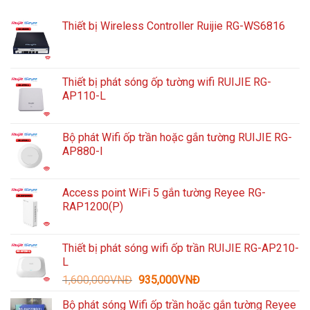
Thiết bị Wireless Controller Ruijie RG-WS6816
Thiết bị phát sóng ốp tường wifi RUIJIE RG-
AP110-L
Bộ phát Wifi ốp trần hoặc gắn tường RUIJIE RG-
AP880-I
Access point WiFi 5 gắn tường Reyee RG-
RAP1200(P)
Thiết bị phát sóng wifi ốp trần RUIJIE RG-AP210-
L
Giá
Giá
1,600,000
VNĐ
935,000
VNĐ
gốc
hiện
Bộ phát sóng Wifi ốp trần hoặc gắn tường Reyee
là:
tại