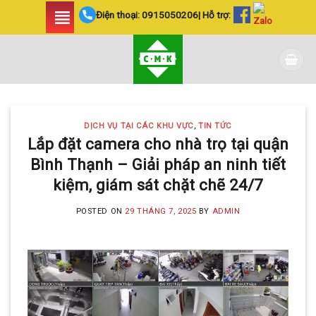
Skip
Điện thoại:
0915050206
| Hỗ trợ:
to
content
DỊCH VỤ TẠI CÁC KHU VỰC
,
TIN TỨC
Lắp đặt camera cho nhà trọ tại quận
Bình Thạnh – Giải pháp an ninh tiết
kiệm, giám sát chặt chẽ 24/7
POSTED ON
29 THÁNG 7, 2025
BY
ADMIN