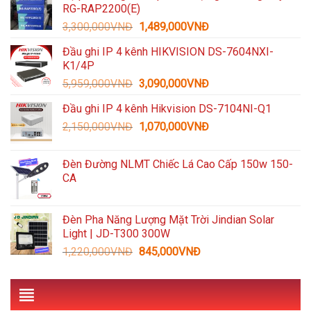
RG-RAP2200(E)
1,600,000VNĐ.
là:
Giá
Giá
3,300,000
VNĐ
1,489,000
VNĐ
935,000VNĐ.
gốc
hiện
Đầu ghi IP 4 kênh HIKVISION DS-7604NXI-
là:
tại
K1/4P
3,300,000VNĐ.
là:
Giá
Giá
5,959,000
VNĐ
3,090,000
VNĐ
1,489,000VNĐ.
gốc
hiện
Đầu ghi IP 4 kênh Hikvision DS-7104NI-Q1
là:
tại
Giá
Giá
2,150,000
VNĐ
5,959,000VNĐ.
1,070,000
VNĐ
là:
gốc
hiện
3,090,000VNĐ.
là:
tại
Đèn Đường NLMT Chiếc Lá Cao Cấp 150w 150-
2,150,000VNĐ.
là:
CA
1,070,000VNĐ.
Đèn Pha Năng Lượng Mặt Trời Jindian Solar
Light | JD-T300 300W
Giá
Giá
1,220,000
VNĐ
845,000
VNĐ
gốc
hiện
là:
tại
1,220,000VNĐ.
là:
845,000VNĐ.