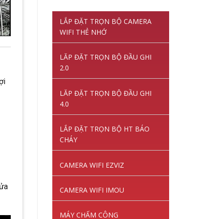
gốc
hiện
là:
tại
LẮP ĐẶT TRỌN BỘ CAMERA
1,220,000VNĐ.
là:
WIFI THẺ NHỚ
845,000VNĐ.
LĂP ĐẶT TRỌN BỘ ĐẦU GHI
2.0
ợi
LĂP ĐẶT TRỌN BỘ ĐẦU GHI
4.0
LẮP ĐẶT TRỌN BỘ HT BÁO
CHÁY
CAMERA WIFI EZVIZ
cửa
CAMERA WIFI IMOU
MÁY CHẤM CÔNG