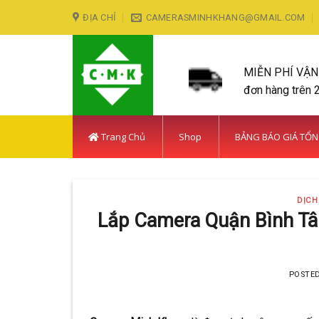
Skip
ĐỊA CHỈ
CAMERASMINHKHANG@GMAIL.COM
to
content
MIỄN PHÍ VẬ
đơn hàng trên 
Trang Chủ
Shop
BẢNG BÁO GIÁ TỔ
DỊCH
Lắp Camera Quận Bình Tâ
POSTE