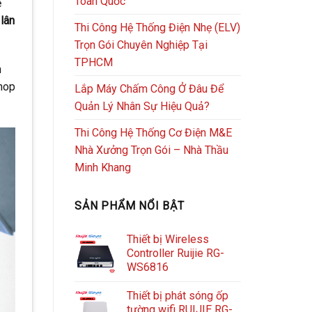
Toàn Quốc
ệ
lân
Thi Công Hệ Thống Điện Nhẹ (ELV)
Trọn Gói Chuyên Nghiệp Tại
TPHCM
n
shop
Lắp Máy Chấm Công Ở Đâu Để
Quản Lý Nhân Sự Hiệu Quả?
Thi Công Hệ Thống Cơ Điện M&E
Nhà Xưởng Trọn Gói – Nhà Thầu
Minh Khang
SẢN PHẨM NỔI BẬT
Thiết bị Wireless
Controller Ruijie RG-
WS6816
Thiết bị phát sóng ốp
tường wifi RUIJIE RG-