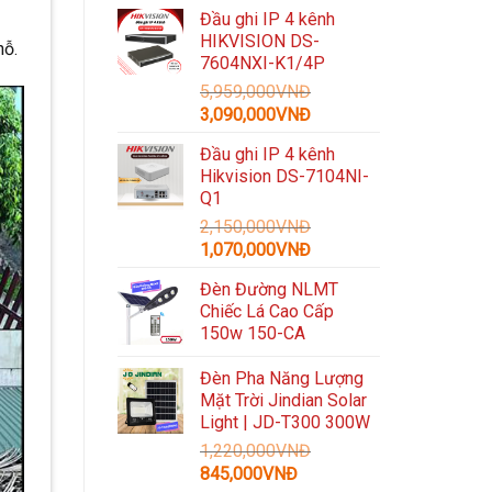
gốc
hiện
Đầu ghi IP 4 kênh
là:
tại
HIKVISION DS-
3,300,000VNĐ.
là:
hỗ.
7604NXI-K1/4P
1,489,000VNĐ.
5,959,000
VNĐ
Giá
Giá
3,090,000
VNĐ
gốc
hiện
Đầu ghi IP 4 kênh
là:
tại
Hikvision DS-7104NI-
5,959,000VNĐ.
là:
Q1
3,090,000VNĐ.
2,150,000
VNĐ
Giá
Giá
1,070,000
VNĐ
gốc
hiện
Đèn Đường NLMT
là:
tại
Chiếc Lá Cao Cấp
2,150,000VNĐ.
là:
150w 150-CA
1,070,000VNĐ.
Đèn Pha Năng Lượng
Mặt Trời Jindian Solar
Light | JD-T300 300W
1,220,000
VNĐ
Giá
Giá
845,000
VNĐ