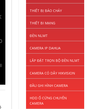
THIẾT BỊ BÁO CHÁY
THIẾT BI MẠNG
ĐÈN NLMT
CAMERA IP DAHUA
LẮP ĐẶT TRỌN BỘ ĐÈN NLMT
CAMERA CÓ DÂY HIKVISION
ĐẦU GHI HÌNH CAMERA
HDD Ổ CỨNG CHUYÊN
CAMERA
ó