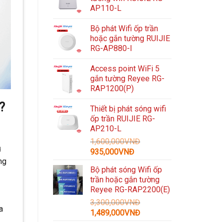
AP110-L
Bộ phát Wifi ốp trần
hoặc gắn tường RUIJIE
RG-AP880-I
Access point WiFi 5
gắn tường Reyee RG-
RAP1200(P)
?
Thiết bị phát sóng wifi
ốp trần RUIJIE RG-
AP210-L
1,600,000
VNĐ
u
Giá
Giá
935,000
VNĐ
ng
gốc
hiện
Bộ phát sóng Wifi ốp
là:
tại
trần hoặc gắn tường
1,600,000VNĐ.
là:
Reyee RG-RAP2200(E)
935,000VNĐ.
3,300,000
VNĐ
a
Giá
Giá
1,489,000
VNĐ