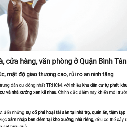
hà, cửa hàng, văn phòng ở Quận Bình Tân
c, mật độ giao thương cao, rủi ro an ninh tăng
 trung dân cư đông nhất TP.HCM, với nhiều
khu dân cư tự phát, kh
g cư và nhà xưởng xen kẽ nhau
. Chính đặc điểm này khiến môi trườ
ư
, đến những
sự cố phá hoại tài sản tại nhà trọ, quán ăn, tiệm tạp
 việc
xâm nhập ban đêm tại kho xưởng, nhà riêng
, đều có thể xảy r
 sát hiệu quả.