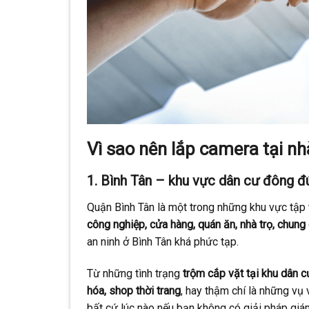
Vì sao nên lắp camera tại n
1. Bình Tân – khu vực dân cư đông đú
Quận Bình Tân là một trong những khu vực tập
công nghiệp, cửa hàng, quán ăn, nhà trọ, chun
an ninh ở Bình Tân khá phức tạp.
Từ những tình trạng
trộm cắp vặt tại khu dân c
hóa, shop thời trang
, hay thậm chí là những vụ
bất cứ lúc nào nếu bạn không có giải pháp giám