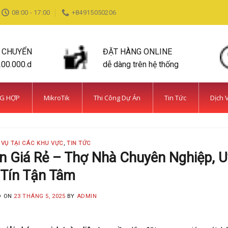
08:00 - 17:00
+84915050206
N CHUYỂN
ĐẶT HÀNG ONLINE
200.000.d
dễ dàng trên hệ thống
NG HỢP
MikroTik
Thi Công Dự Án
Tin Tức
Dịch 
 VỤ TẠI CÁC KHU VỰC
,
TIN TỨC
n Giá Rẻ – Thợ Nhà Chuyên Nghiệp, U
Tín Tận Tâm
D ON
23 THÁNG 5, 2025
BY
ADMIN