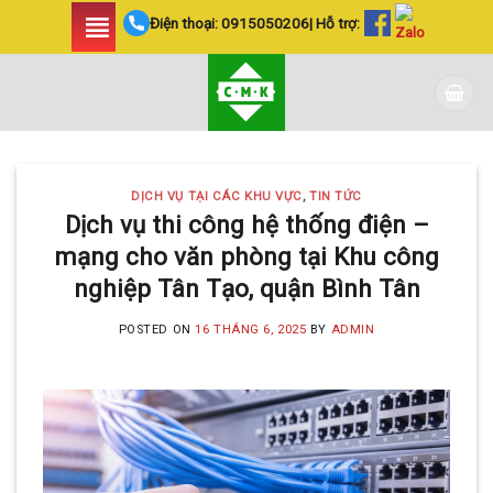
Skip
Điện thoại:
0915050206
| Hỗ trợ:
to
content
DỊCH VỤ TẠI CÁC KHU VỰC
,
TIN TỨC
Dịch vụ thi công hệ thống điện –
mạng cho văn phòng tại Khu công
nghiệp Tân Tạo, quận Bình Tân
POSTED ON
16 THÁNG 6, 2025
BY
ADMIN