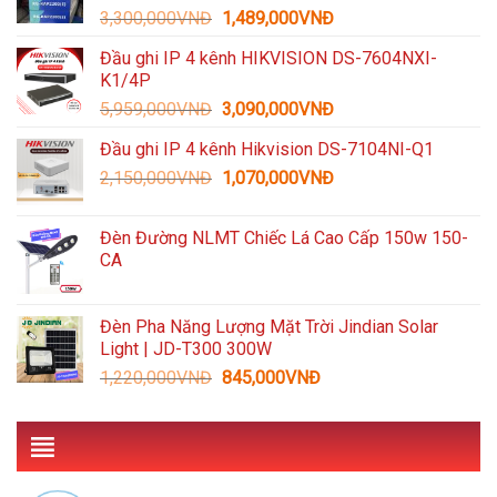
Giá
Giá
3,300,000
VNĐ
1,489,000
VNĐ
935,000VNĐ.
gốc
hiện
Đầu ghi IP 4 kênh HIKVISION DS-7604NXI-
là:
tại
K1/4P
3,300,000VNĐ.
là:
Giá
Giá
5,959,000
VNĐ
3,090,000
VNĐ
1,489,000VNĐ.
gốc
hiện
Đầu ghi IP 4 kênh Hikvision DS-7104NI-Q1
là:
tại
Giá
Giá
2,150,000
VNĐ
5,959,000VNĐ.
1,070,000
VNĐ
là:
gốc
hiện
3,090,000VNĐ.
là:
tại
Đèn Đường NLMT Chiếc Lá Cao Cấp 150w 150-
2,150,000VNĐ.
là:
CA
1,070,000VNĐ.
Đèn Pha Năng Lượng Mặt Trời Jindian Solar
Light | JD-T300 300W
Giá
Giá
1,220,000
VNĐ
845,000
VNĐ
gốc
hiện
là:
tại
1,220,000VNĐ.
là:
845,000VNĐ.