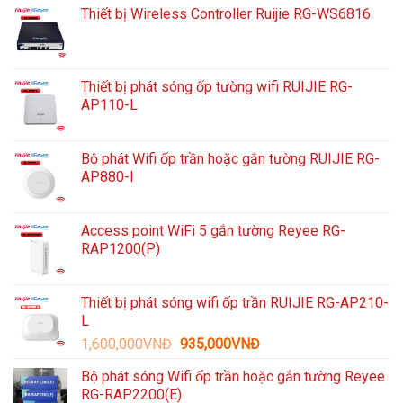
Thiết bị Wireless Controller Ruijie RG-WS6816
Thiết bị phát sóng ốp tường wifi RUIJIE RG-
AP110-L
Bộ phát Wifi ốp trần hoặc gắn tường RUIJIE RG-
AP880-I
Access point WiFi 5 gắn tường Reyee RG-
RAP1200(P)
Thiết bị phát sóng wifi ốp trần RUIJIE RG-AP210-
L
Giá
Giá
1,600,000
VNĐ
935,000
VNĐ
gốc
hiện
Bộ phát sóng Wifi ốp trần hoặc gắn tường Reyee
là:
tại
RG-RAP2200(E)
1,600,000VNĐ.
là: