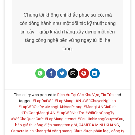
Chúng tôi không chỉ khắc phục sự cố, mà
còn đồng hành như một đối tác kỹ thuật đáng
tin cậy – giúp khách hàng xây dựng một nền
tảng công nghệ bền vững ngay từ lõi hạ
tầng.
This entry was posted in
Dịch Vụ Tại Các Khu Vực
,
Tin Tức
and
tagged
#LapDatWifi #LapMangLAN #WifiChuyenNghiep
#LapWifiGiaRe #MangLANVanPhong #MangLANGiaDinh
#ThiCongMangLAN #LapWifiNhaTro #WifiChoCongTy
#WifiChoQuanCafe #LapMangInternet #CauHinhMangChuyenSau
,
báo giá thi công điện mạng trọn gói
,
CAMERA MINH KHANG
,
Camera Minh Khang thi công mạng
,
Chưa được phân loại
,
công ty