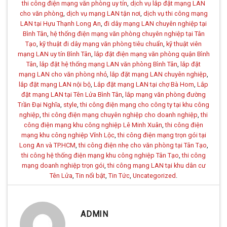
thi công điện mạng văn phòng uy tín
,
dịch vụ lắp đặt mạng LAN
cho văn phòng
,
dịch vụ mạng LAN tận nơi
,
dịch vụ thi công mạng
LAN tại Hựu Thạnh Long An
,
đi dây mạng LAN chuyên nghiệp tại
Bình Tân
,
hệ thống điện mạng văn phòng chuyên nghiệp tại Tân
Tạo
,
kỹ thuật đi dây mạng văn phòng tiêu chuẩn
,
kỹ thuật viên
mạng LAN uy tín Bình Tân
,
lắp đặt điện mạng văn phòng quận Bình
Tân
,
lắp đặt hệ thống mạng LAN văn phòng Bình Tân
,
lắp đặt
mạng LAN cho văn phòng nhỏ
,
lắp đặt mạng LAN chuyên nghiệp
,
lắp đặt mạng LAN nội bộ
,
Lắp đặt mạng LAN tại chợ Bà Hom
,
Lắp
đặt mạng LAN tại Tên Lửa Bình Tân
,
lắp mạng văn phòng đường
Trần Đại Nghĩa
,
style
,
thi công điện mạng cho công ty tại khu công
nghiệp
,
thi công điện mạng chuyên nghiệp cho doanh nghiệp
,
thi
công điện mạng khu công nghiệp Lê Minh Xuân
,
thi công điện
mạng khu công nghiệp Vĩnh Lộc
,
thi công điện mạng trọn gói tại
Long An và TP.HCM
,
thi công điện nhẹ cho văn phòng tại Tân Tạo
,
thi công hệ thống điện mạng khu công nghiệp Tân Tạo
,
thi công
mạng doanh nghiệp trọn gói
,
thi công mạng LAN tại khu dân cư
Tên Lửa
,
Tin nổi bật
,
Tin Tức
,
Uncategorized
.
ADMIN