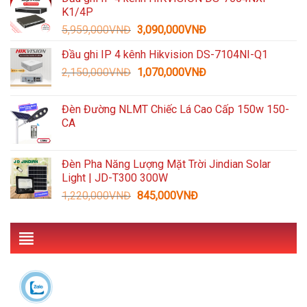
là:
tại
K1/4P
3,300,000VNĐ.
là:
Giá
Giá
5,959,000
VNĐ
3,090,000
VNĐ
1,489,000VNĐ.
gốc
hiện
Đầu ghi IP 4 kênh Hikvision DS-7104NI-Q1
là:
tại
Giá
Giá
2,150,000
VNĐ
5,959,000VNĐ.
1,070,000
VNĐ
là:
gốc
hiện
3,090,000VNĐ.
là:
tại
Đèn Đường NLMT Chiếc Lá Cao Cấp 150w 150-
2,150,000VNĐ.
là:
CA
1,070,000VNĐ.
Đèn Pha Năng Lượng Mặt Trời Jindian Solar
Light | JD-T300 300W
Giá
Giá
1,220,000
VNĐ
845,000
VNĐ
gốc
hiện
là:
tại
1,220,000VNĐ.
là:
845,000VNĐ.