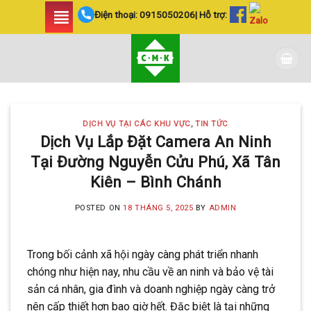
Skip
Điện thoại:
0915050206
| Hỗ trợ:
to
content
DỊCH VỤ TẠI CÁC KHU VỰC
,
TIN TỨC
Dịch Vụ Lắp Đặt Camera An Ninh
Tại Đường Nguyễn Cửu Phú, Xã Tân
Kiên – Bình Chánh
POSTED ON
18 THÁNG 5, 2025
BY
ADMIN
Trong bối cảnh xã hội ngày càng phát triển nhanh
chóng như hiện nay, nhu cầu về an ninh và bảo vệ tài
sản cá nhân, gia đình và doanh nghiệp ngày càng trở
nên cấp thiết hơn bao giờ hết. Đặc biệt là tại những