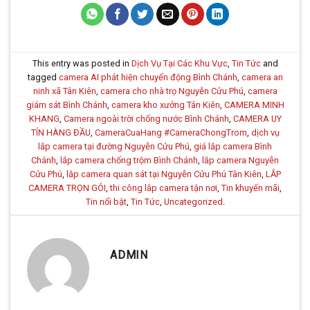
This entry was posted in
Dịch Vụ Tại Các Khu Vực
,
Tin Tức
and
tagged
camera AI phát hiện chuyển động Bình Chánh
,
camera an
ninh xã Tân Kiên
,
camera cho nhà trọ Nguyễn Cửu Phú
,
camera
giám sát Bình Chánh
,
camera kho xưởng Tân Kiên
,
CAMERA MINH
KHANG
,
Camera ngoài trời chống nước Bình Chánh
,
CAMERA UY
TÍN HÀNG ĐẦU
,
CameraCuaHang #CameraChongTrom
,
dịch vụ
lắp camera tại đường Nguyễn Cửu Phú
,
giá lắp camera Bình
Chánh
,
lắp camera chống trộm Bình Chánh
,
lắp camera Nguyễn
Cửu Phú
,
lắp camera quan sát tại Nguyễn Cửu Phú Tân Kiên
,
LẮP
CAMERA TRỌN GÓI
,
thi công lắp camera tận nơi
,
Tin khuyến mãi
,
Tin nổi bật
,
Tin Tức
,
Uncategorized
.
ADMIN