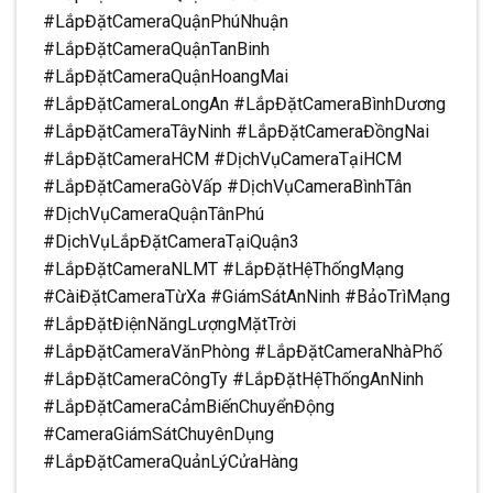
#LắpĐặtCameraQuậnPhúNhuận
#LắpĐặtCameraQuậnTanBinh
#LắpĐặtCameraQuậnHoangMai
#LắpĐặtCameraLongAn #LắpĐặtCameraBìnhDương
#LắpĐặtCameraTâyNinh #LắpĐặtCameraĐồngNai
#LắpĐặtCameraHCM #DịchVụCameraTạiHCM
#LắpĐặtCameraGòVấp #DịchVụCameraBìnhTân
#DịchVụCameraQuậnTânPhú
#DịchVụLắpĐặtCameraTạiQuận3
#LắpĐặtCameraNLMT #LắpĐặtHệThốngMạng
#CàiĐặtCameraTừXa #GiámSátAnNinh #BảoTrìMạng
#LắpĐặtĐiệnNăngLượngMặtTrời
#LắpĐặtCameraVănPhòng #LắpĐặtCameraNhàPhố
#LắpĐặtCameraCôngTy #LắpĐặtHệThốngAnNinh
#LắpĐặtCameraCảmBiếnChuyểnĐộng
#CameraGiámSátChuyênDụng
#LắpĐặtCameraQuảnLýCửaHàng