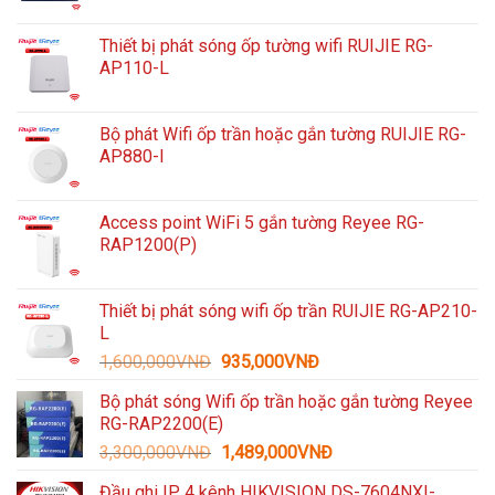
Thiết bị phát sóng ốp tường wifi RUIJIE RG-
AP110-L
Bộ phát Wifi ốp trần hoặc gắn tường RUIJIE RG-
AP880-I
Access point WiFi 5 gắn tường Reyee RG-
RAP1200(P)
Thiết bị phát sóng wifi ốp trần RUIJIE RG-AP210-
L
Giá
Giá
1,600,000
VNĐ
935,000
VNĐ
gốc
hiện
Bộ phát sóng Wifi ốp trần hoặc gắn tường Reyee
là:
tại
RG-RAP2200(E)
1,600,000VNĐ.
là:
Giá
Giá
3,300,000
VNĐ
1,489,000
VNĐ
935,000VNĐ.
gốc
hiện
Đầu ghi IP 4 kênh HIKVISION DS-7604NXI-