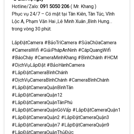
Hotline/Zalo:
091 5050 206
( Mr. Khang )
Phục vụ 24/7 – Có mặt tại Tân Kiên, Tân Túc, Vĩnh
Lộc A, Phạm Văn Hai ,Lê Minh Xuân ,Bình Hưng…
trong vòng 30 phút.
LắpĐặtCamera #BảoTrìCamera #SửaChữaCamera
#CameraWifi #GiảiPhápAnNinh #CápQuangWifi
#BáoCháy #CameraMinhKhang #BìnhChánh #HCM
#DịchVụLắpĐặt #BảoHànhCamera
#LắpĐặtCameraBìnhChánh
#DịchVụCameraBìnhChánh #CameraBìnhChánh
#LắpĐặtCameraQuậnBìnhTân
#LắpĐặtCameraQuận12
#LắpĐặtCameraQuậnTânPhú
#LắpĐặtCameraQuậnGòVấp #LắpĐặtCameraQuận1
#LắpĐặtCameraQuận2 #LắpĐặtCameraQuận3
#LắpĐặtCameraQuận7 #LắpĐặtCameraQuận9
#LắpĐặtCameraQuậnThủĐức