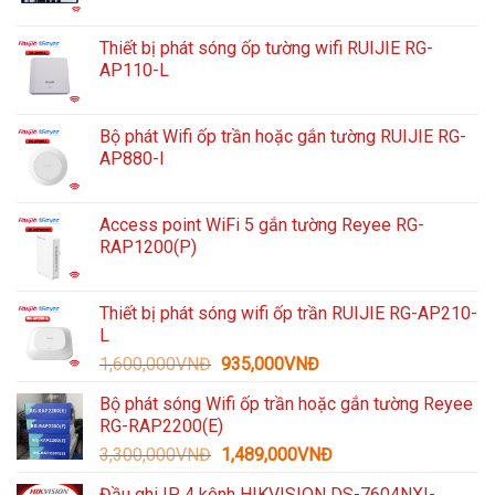
Thiết bị phát sóng ốp tường wifi RUIJIE RG-
AP110-L
Bộ phát Wifi ốp trần hoặc gắn tường RUIJIE RG-
AP880-I
Access point WiFi 5 gắn tường Reyee RG-
RAP1200(P)
Thiết bị phát sóng wifi ốp trần RUIJIE RG-AP210-
L
Giá
Giá
1,600,000
VNĐ
935,000
VNĐ
gốc
hiện
Bộ phát sóng Wifi ốp trần hoặc gắn tường Reyee
là:
tại
RG-RAP2200(E)
1,600,000VNĐ.
là:
Giá
Giá
3,300,000
VNĐ
1,489,000
VNĐ
935,000VNĐ.
gốc
hiện
Đầu ghi IP 4 kênh HIKVISION DS-7604NXI-