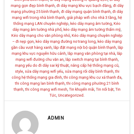
mạng gọn đẹp bình thạnh
,
đi dây mạng khu vực bạch đằng
,
đi dây
mạng phường 25 bình thạnh
,
đi dây mạng quận bình thạnh
,
đi dây
mạng wifi trong nhà bình thạnh
,
giải pháp wifi cho nhà 3 tầng
,
hệ
thống mạng LAN chuyên nghiệp
,
kéo dây mạng âm tường
,
Kéo
dây mạng âm tường nhà phố
,
kéo dây mạng âm tường thẩm mỹ
,
Kéo dây mạng cho văn phòng nhỏ
,
Kéo dây mạng chuyên nghiệp
– đi nẹp gọn
,
kéo dây mạng đường nơ trang long
,
kéo dây mạng
gần cầu vượt hàng xanh
,
lắp đặt mạng nội bộ quận bình thạnh
,
lắp
mạng khu vực nguyễn hữu cảnh
,
lắp mạng văn phòng tại nhà
,
lắp
mạng wifi đường chu văn an
,
lắp switch mạng tại bình thạnh
,
mạng yếu do đi dây sai kỹ thuật
,
nâng cấp hệ thống mạng cũ
,
style
,
sửa dây mạng wifi yếu
,
sửa mạng rối dây bình thạnh
,
thi
công hệ thống mạng gia đình
,
thi công mạng khu cư xá thanh đa
,
thi công mạng lan bình thạnh
,
thi công mạng phường 21 bình
thạnh
,
thi công mạng wifi mesh
,
Tin khuyến mãi
,
Tin nổi bật
,
Tin
Tức
,
Uncategorized
.
ADMIN