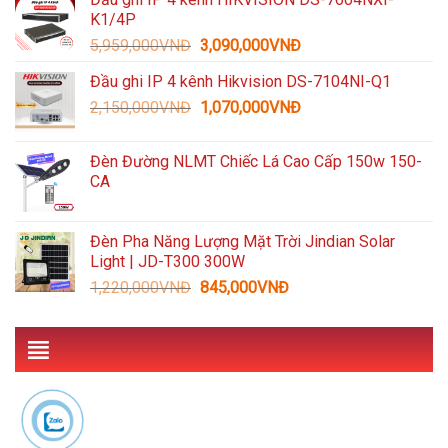
là:
tại
K1/4P
3,300,000VNĐ.
là:
Giá
Giá
5,959,000
VNĐ
3,090,000
VNĐ
1,489,000VNĐ.
gốc
hiện
Đầu ghi IP 4 kênh Hikvision DS-7104NI-Q1
là:
tại
Giá
Giá
2,150,000
VNĐ
5,959,000VNĐ.
1,070,000
VNĐ
là:
gốc
hiện
3,090,000VNĐ.
là:
tại
Đèn Đường NLMT Chiếc Lá Cao Cấp 150w 150-
2,150,000VNĐ.
là:
CA
1,070,000VNĐ.
Đèn Pha Năng Lượng Mặt Trời Jindian Solar
Light | JD-T300 300W
Giá
Giá
1,220,000
VNĐ
845,000
VNĐ
gốc
hiện
là:
tại
1,220,000VNĐ.
là:
845,000VNĐ.