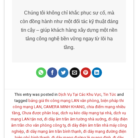
Chúng tôi không chỉ khắc phục sự cố, mà
còn đồng hành như một đối tác kỹ thuật đáng
tin cậy – giúp khách hàng xây dựng một nền
tảng công nghệ bền vững ngay từ lõi hạ
tầng.
This entry was posted in
Dịch Vụ Tại Các Khu Vực
,
Tin Tức
and
tagged
bảng giá thi công mạng LAN văn phòng
,
biện pháp thi
công mạng LAN
,
CAMERA MINH KHANG
,
chia điểm mạng nhiều
tầng
,
Chưa được phân loại
,
dịch vụ kéo dây mạng tại nhà
,
dịch vụ
mạng LAN tận nơi
,
đi dây âm trần âm tường nhà xưởng
,
đi dây điện
âm trần cho văn phòng công ty
,
đi dây điện âm trần nhà máy công
nghiệp
,
đi dây mạng âm trần bình thạnh
,
đi dây mạng đường điện
biên phủ bình thạnh
,
đi dây mạng đường lê quang định
,
đi dây