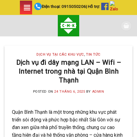
Skip
Điện thoại:
0915050206
| Hỗ trợ:
to
content
DỊCH VỤ TẠI CÁC KHU VỰC
,
TIN TỨC
Dịch vụ đi dây mạng LAN – Wifi –
Internet trong nhà tại Quận Bình
Thạnh
POSTED ON
24 THÁNG 6, 2025
BY
ADMIN
Quận Bình Thạnh là một trong những khu vực phát
triển sôi động và phức hợp bậc nhất Sài Gòn với sự
đan xen giữa nhà phố truyền thống, chung cư cao
tầng hiện đại và hệ thống văn phòng – cửa hàng kinh