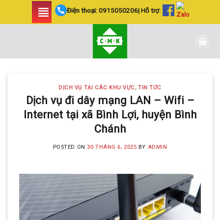
Skip
Điện thoại:
0915050206
| Hỗ trợ:
to
content
DỊCH VỤ TẠI CÁC KHU VỰC
,
TIN TỨC
Dịch vụ đi dây mạng LAN – Wifi –
Internet tại xã Bình Lợi, huyện Bình
Chánh
POSTED ON
30 THÁNG 6, 2025
BY
ADMIN