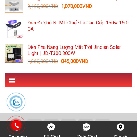
Giá
Giá
2,150,000
VNĐ
5,959,000VNĐ.
1,070,000
VNĐ
là:
gốc
hiện
3,090,000VNĐ.
là:
tại
Đèn Đường NLMT Chiếc Lá Cao Cấp 150w 150-
2,150,000VNĐ.
là:
CA
1,070,000VNĐ.
Đèn Pha Năng Lượng Mặt Trời Jindian Solar
Light | JD-T300 300W
Giá
Giá
1,220,000
VNĐ
845,000
VNĐ
gốc
hiện
là:
tại
1,220,000VNĐ.
là:
845,000VNĐ.
Copyright 2026 ©
cameraminhkhang.net