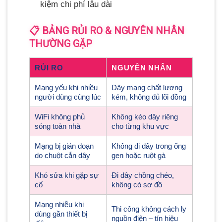
kiệm chi phí lâu dài
📋 BẢNG RỦI RO & NGUYÊN NHÂN
THƯỜNG GẶP
RỦI RO
NGUYÊN NHÂN
Mạng yếu khi nhiều
Dây mạng chất lượng
người dùng cùng lúc
kém, không đủ lõi đồng
WiFi không phủ
Không kéo dây riêng
sóng toàn nhà
cho từng khu vực
Mạng bị gián đoạn
Không đi dây trong ống
do chuột cắn dây
gen hoặc ruột gà
Khó sửa khi gặp sự
Đi dây chồng chéo,
cố
không có sơ đồ
Mạng nhiễu khi
Thi công không cách ly
dùng gần thiết bị
nguồn điện – tín hiệu