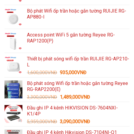
Bộ phát Wifi ốp trần hoặc gắn tường RUIJIE RG-
AP880-I
Access point WiFi 5 gắn tường Reyee RG-
RAP1200(P)
Thiết bị phát sóng wifi ốp trần RUIJIE RG-AP210-
L
Giá
Giá
1,600,000
VNĐ
935,000
VNĐ
gốc
hiện
Bộ phát sóng Wifi ốp trần hoặc gắn tường Reyee
là:
tại
RG-RAP2200(E)
1,600,000VNĐ.
là:
Giá
Giá
3,300,000
VNĐ
1,489,000
VNĐ
935,000VNĐ.
gốc
hiện
Đầu ghi IP 4 kênh HIKVISION DS-7604NXI-
là:
tại
K1/4P
3,300,000VNĐ.
là:
Giá
Giá
5,959,000
VNĐ
3,090,000
VNĐ
1,489,000VNĐ.
gốc
hiện
Đầu ghi IP 4 kênh Hikvision DS-7104NI-Q1
là:
tại