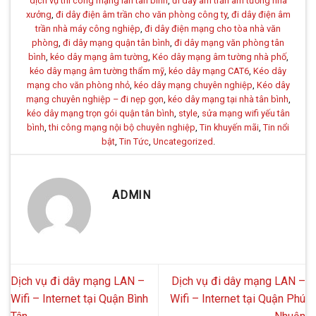
dịch vụ thi công mạng lan tân bình
,
đi dây âm trần âm tường nhà
xưởng
,
đi dây điện âm trần cho văn phòng công ty
,
đi dây điện âm
trần nhà máy công nghiệp
,
đi dây điện mạng cho tòa nhà văn
phòng
,
đi dây mạng quận tân bình
,
đi dây mạng văn phòng tân
bình
,
kéo dây mạng âm tường
,
Kéo dây mạng âm tường nhà phố
,
kéo dây mạng âm tường thẩm mỹ
,
kéo dây mạng CAT6
,
Kéo dây
mạng cho văn phòng nhỏ
,
kéo dây mạng chuyên nghiệp
,
Kéo dây
mạng chuyên nghiệp – đi nẹp gọn
,
kéo dây mạng tại nhà tân bình
,
kéo dây mạng trọn gói quận tân bình
,
style
,
sửa mạng wifi yếu tân
bình
,
thi công mạng nội bộ chuyên nghiệp
,
Tin khuyến mãi
,
Tin nổi
bật
,
Tin Tức
,
Uncategorized
.
ADMIN
Dịch vụ đi dây mạng LAN –
Dịch vụ đi dây mạng LAN –
Wifi – Internet tại Quận Bình
Wifi – Internet tại Quận Phú