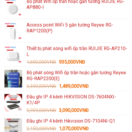
Bộ phát Wifi ốp trần hoặc gắn tường RUIJIE RG-
AP880-I
Access point WiFi 5 gắn tường Reyee RG-
RAP1200(P)
Thiết bị phát sóng wifi ốp trần RUIJIE RG-AP210-
L
Giá
Giá
1,600,000
VNĐ
935,000
VNĐ
gốc
hiện
Bộ phát sóng Wifi ốp trần hoặc gắn tường Reyee
là:
tại
RG-RAP2200(E)
1,600,000VNĐ.
là:
Giá
Giá
3,300,000
VNĐ
1,489,000
VNĐ
935,000VNĐ.
gốc
hiện
Đầu ghi IP 4 kênh HIKVISION DS-7604NXI-
là:
tại
K1/4P
3,300,000VNĐ.
là:
Giá
Giá
5,959,000
VNĐ
3,090,000
VNĐ
1,489,000VNĐ.
gốc
hiện
Đầu ghi IP 4 kênh Hikvision DS-7104NI-Q1
là:
tại
Giá
Giá
2,150,000
VNĐ
5,959,000VNĐ.
1,070,000
VNĐ
là: