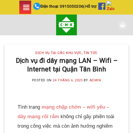
Skip
Điện thoại:
0915050206
| Hỗ trợ:
to
content
DỊCH VỤ TẠI CÁC KHU VỰC
,
TIN TỨC
Dịch vụ đi dây mạng LAN – Wifi –
Internet tại Quận Tân Bình
POSTED ON
24 THÁNG 6, 2025
BY
ADMIN
Tình trạng
mạng chập chờn – wifi yếu –
dây mạng rối rắm
không chỉ gây phiền toái
trong công việc mà còn ảnh hưởng nghiêm