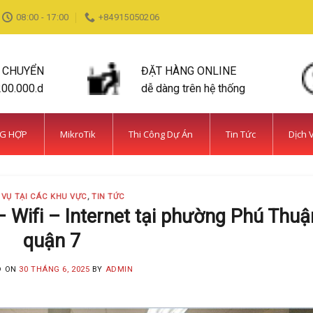
08:00 - 17:00
+84915050206
N CHUYỂN
ĐẶT HÀNG ONLINE
200.000.d
dễ dàng trên hệ thống
NG HỢP
MikroTik
Thi Công Dự Án
Tin Tức
Dịch 
 VỤ TẠI CÁC KHU VỰC
,
TIN TỨC
 Wifi – Internet tại phường Phú Thuậ
quận 7
D ON
30 THÁNG 6, 2025
BY
ADMIN