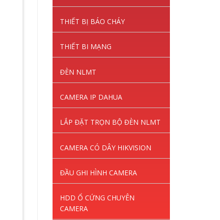
THIẾT BỊ BÁO CHÁY
THIẾT BI MẠNG
ĐÈN NLMT
CAMERA IP DAHUA
LẮP ĐẶT TRỌN BỘ ĐÈN NLMT
CAMERA CÓ DÂY HIKVISION
ĐẦU GHI HÌNH CAMERA
HDD Ổ CỨNG CHUYÊN
CAMERA