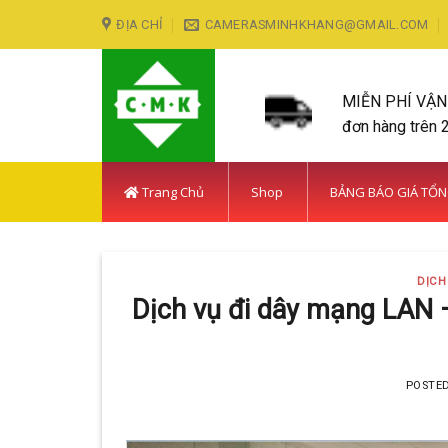
Skip
ĐỊA CHỈ
CAMERASMINHKHANG@GMAIL.COM
to
content
MIỄN PHÍ VẬ
đơn hàng trên 
Trang Chủ
Shop
BẢNG BÁO GIÁ TỔ
DỊCH
Dịch vụ đi dây mạng LAN –
POSTE