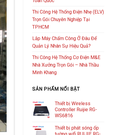
Toàn Quốc
Thi Công Hệ Thống Điện Nhẹ (ELV)
Trọn Gói Chuyên Nghiệp Tại
TPHCM
Lắp Máy Chấm Công Ở Đâu Để
Quản Lý Nhân Sự Hiệu Quả?
Thi Công Hệ Thống Cơ Điện M&E
Nhà Xưởng Trọn Gói – Nhà Thầu
Minh Khang
SẢN PHẨM NỔI BẬT
Thiết bị Wireless
Controller Ruijie RG-
WS6816
Thiết bị phát sóng ốp
tường wifi RUIJIE RG-