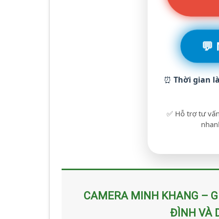
💬
⏰
Thời gian l
✅ Hỗ trợ tư vấn
nhanh
CAMERA MINH KHANG – GI
ĐÌNH VÀ 