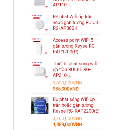
AP110-L
Bộ phát Wifi ốp trần
hoặc gắn tường RUIJIE
RG-AP880-I
Access point WiFi 5
gắn tường Reyee RG-
RAP1200(P)
Thiết bị phát sóng wifi
,
ốp trần RUIJIE RG-
AP210-L
1,600,000
VNĐ
Giá
Giá
935,000
VNĐ
gốc
hiện
Bộ phát sóng Wifi ốp
là:
tại
trần hoặc gắn tường
1,600,000VNĐ.
là:
Reyee RG-RAP2200(E)
935,000VNĐ.
3,300,000
VNĐ
Giá
Giá
1,489,000
VNĐ