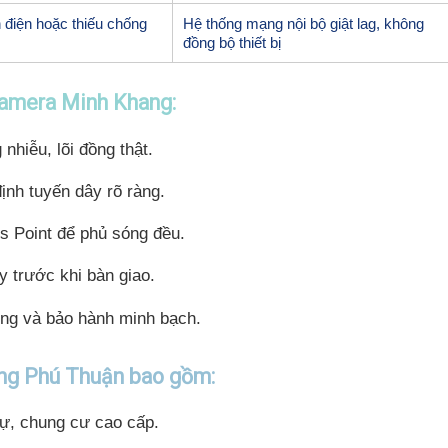
 điện hoặc thiếu chống
Hệ thống mạng nội bộ giật lag, không
đồng bộ thiết bị
 Camera Minh Khang:
hiễu, lõi đồng thật.
định tuyến dây rõ ràng.
s Point để phủ sóng đều.
y trước khi bàn giao.
óng và bảo hành minh bạch.
ờng Phú Thuận bao gồm:
hự, chung cư cao cấp.