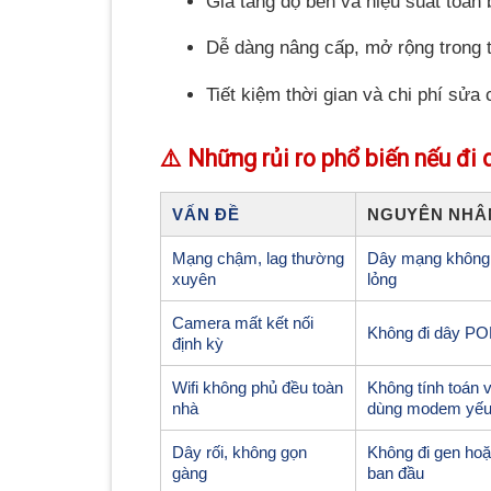
Gia tăng độ bền và hiệu suất toàn b
Dễ dàng nâng cấp, mở rộng trong t
Tiết kiệm thời gian và chi phí sửa 
⚠️ Những rủi ro phổ biến nếu đi 
VẤN ĐỀ
NGUYÊN NHÂ
Mạng chậm, lag thường
Dây mạng không 
xuyên
lỏng
Camera mất kết nối
Không đi dây POE
định kỳ
Wifi không phủ đều toàn
Không tính toán v
nhà
dùng modem yế
Dây rối, không gọn
Không đi gen hoặc
gàng
ban đầu