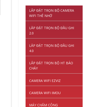
gốc
hiện
là:
tại
LẮP ĐẶT TRỌN BỘ CAMERA
1,220,000VNĐ.
là:
WIFI THẺ NHỚ
845,000VNĐ.
LĂP ĐẶT TRỌN BỘ ĐẦU GHI
2.0
LĂP ĐẶT TRỌN BỘ ĐẦU GHI
4.0
LẮP ĐẶT TRỌN BỘ HT BÁO
CHÁY
CAMERA WIFI EZVIZ
CAMERA WIFI IMOU
MÁY CHẤM CÔNG