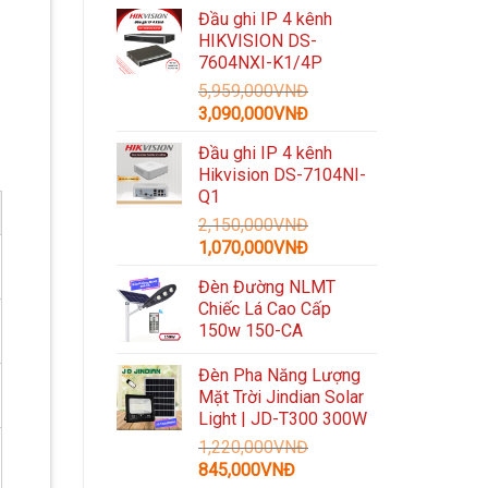
gốc
hiện
Đầu ghi IP 4 kênh
là:
tại
HIKVISION DS-
3,300,000VNĐ.
là:
7604NXI-K1/4P
1,489,000VNĐ.
5,959,000
VNĐ
Giá
Giá
3,090,000
VNĐ
gốc
hiện
Đầu ghi IP 4 kênh
là:
tại
Hikvision DS-7104NI-
5,959,000VNĐ.
là:
Q1
3,090,000VNĐ.
2,150,000
VNĐ
Giá
Giá
1,070,000
VNĐ
gốc
hiện
Đèn Đường NLMT
là:
tại
Chiếc Lá Cao Cấp
2,150,000VNĐ.
là:
150w 150-CA
1,070,000VNĐ.
Đèn Pha Năng Lượng
Mặt Trời Jindian Solar
Light | JD-T300 300W
1,220,000
VNĐ
Giá
Giá
845,000
VNĐ