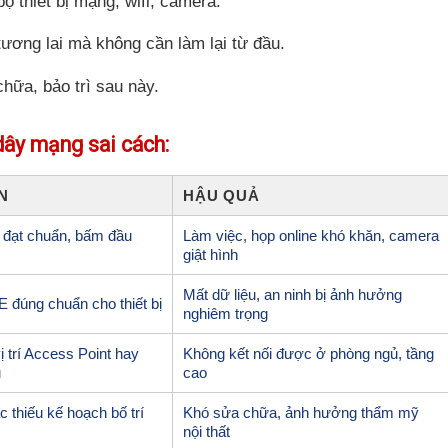
ộ thiết bị mạng, wifi, camera.
ương lai mà không cần làm lại từ đầu.
chữa, bảo trì sau này.
dây mạng sai cách:
N
HẬU QUẢ
đạt chuẩn, bấm đầu
Làm việc, họp online khó khăn, camera
giật hình
Mất dữ liệu, an ninh bị ảnh hưởng
 đúng chuẩn cho thiết bị
nghiêm trọng
ị trí Access Point hay
Không kết nối được ở phòng ngủ, tầng
u
cao
 thiếu kế hoạch bố trí
Khó sửa chữa, ảnh hưởng thẩm mỹ
nội thất